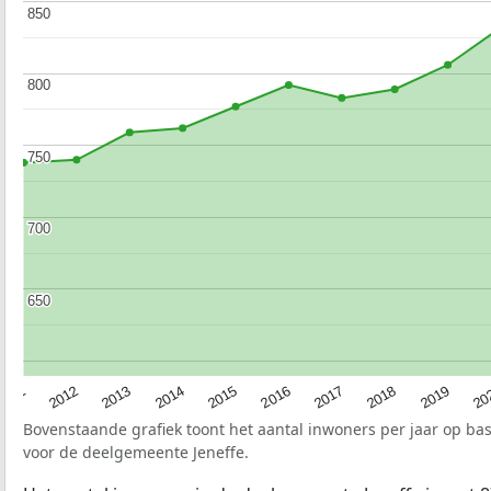
850
850
800
800
750
750
700
700
650
650
2015
20
2012
2017
2014
2019
2011
2016
2013
2018
Bovenstaande grafiek toont het aantal inwoners per jaar op ba
voor de deelgemeente Jeneffe.