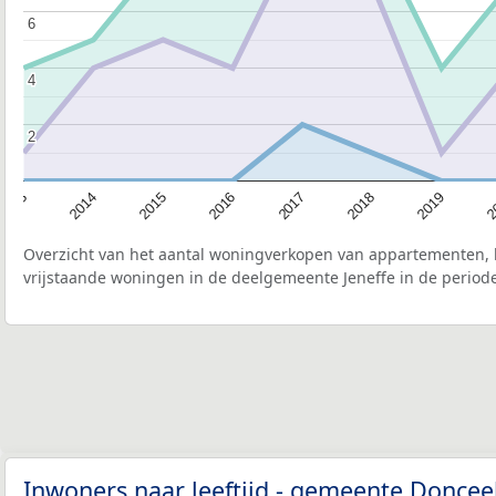
6
6
4
4
2
2
2015
2
2017
2014
2019
2016
2013
2018
Overzicht van het aantal woningverkopen van appartementen, h
vrijstaande woningen in de deelgemeente Jeneffe in de periode
Inwoners naar leeftijd - gemeente Doncee