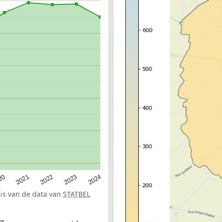
20
2022
2024
2021
2023
sis van de data van
STATBEL