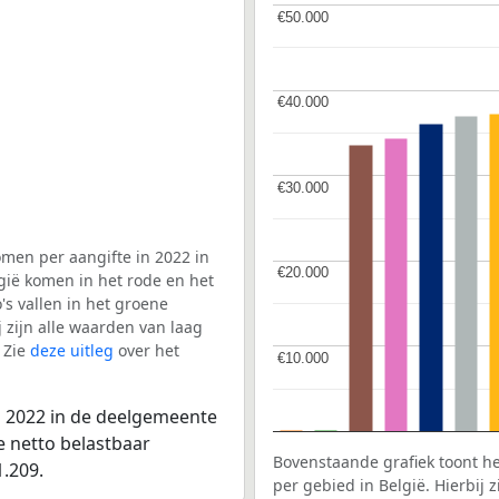
€50.000
€50.000
€40.000
€40.000
€30.000
€30.000
men per aangifte in 2022 in
€20.000
€20.000
gië komen in het rode en het
s vallen in het groene
j zijn alle waarden van laag
 Zie
deze uitleg
over het
€10.000
€10.000
n 2022 in de deelgemeente
e netto belastbaar
Bovenstaande grafiek toont h
.209.
per gebied in België. Hierbij