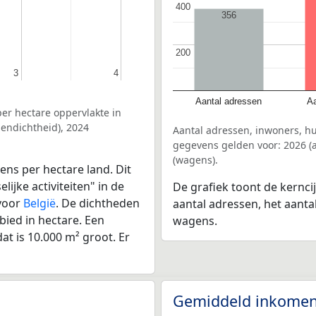
400
400
356
200
200
3
3
4
4
Aantal adressen
Aa
er hectare oppervlakte in
endichtheid), 2024
Aantal adressen, inwoners, h
gegevens gelden voor: 2026 (a
(wagens).
ens per hectare land. Dit
ijke activiteiten" in de
De grafiek toont de kernci
 voor
België
. De dichtheden
aantal adressen, het aanta
bied in hectare. Een
wagens.
at is 10.000 m² groot. Er
Gemiddeld inkomen