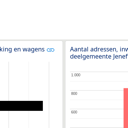
olking en wagens
Aantal adressen, i
deelgemeente Jene
1.000
1.000
800
800
600
600