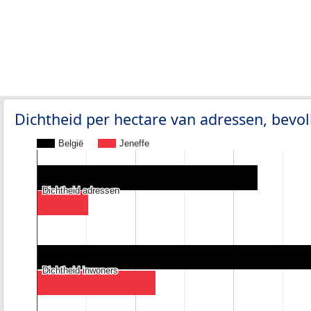
Dichtheid per hectare van adressen, bev
België
Jeneffe
Dichtheid adressen
Dichtheid adressen
Dichtheid inwoners
Dichtheid inwoners