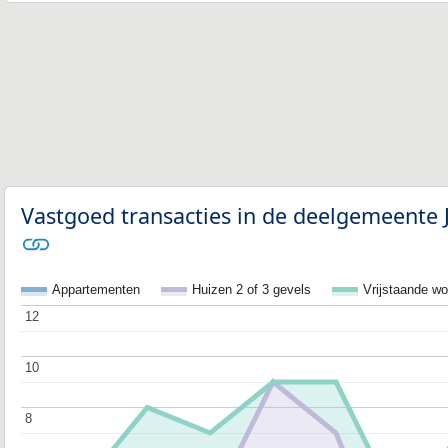
Vastgoed transacties in de deelgemeente J
Appartementen
Huizen 2 of 3 gevels
Vrijstaande w
12
12
10
10
8
8