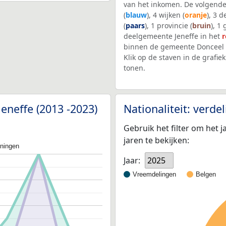
van het inkomen. De volgende
(
blauw
), 4 wijken (
oranje
), 3 
(
paars
), 1 provincie (
bruin
), 1
deelgemeente Jeneffe in het
binnen de gemeente Donceel 
Klik op de staven in de graf
tonen.
eneffe (2013 -2023)
Nationaliteit: verd
Gebruik het filter om het j
jaren te bekijken:
oningen
Jaar:
2025
Vreemdelingen
Belgen