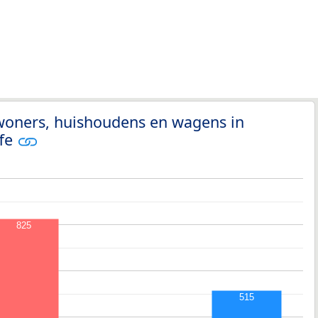
nwoners, huishoudens en wagens in
ffe
825
515