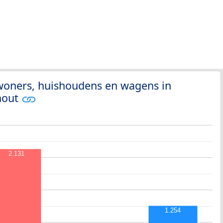
nwoners, huishoudens en wagens in
hout
2.131
1.254