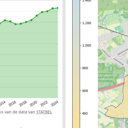
014
2016
2018
2020
2022
2024
sis van de data van
STATBEL