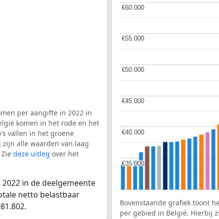
€60.000
€60.000
€55.000
€55.000
€50.000
€50.000
€45.000
€45.000
men per aangifte in 2022 in
lgië komen in het rode en het
€40.000
€40.000
s vallen in het groene
j zijn alle waarden van laag
 Zie
deze uitleg
over het
€35.000
€35.000
n 2022 in de deelgemeente
otale netto belastbaar
Bovenstaande grafiek toont h
81.802.
per gebied in België. Hierbij