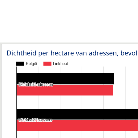
Dichtheid per hectare van adressen, bev
België
Linkhout
Dichtheid adressen
Dichtheid adressen
Dichtheid inwoners
Dichtheid inwoners