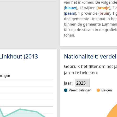
van het inkomen. De volgende
(
blauw
), 12 wijken (
oranje
), 2
(
paars
), 1 provincie (
bruin
), 1
deelgemeente Linkhout in he
binnen de gemeente Lummen 
Klik op de staven in de graf
tonen.
Linkhout (2013
Nationaliteit: verd
Gebruik het filter om het j
jaren te bekijken:
oningen
Jaar:
2025
Vreemdelingen
Belgen