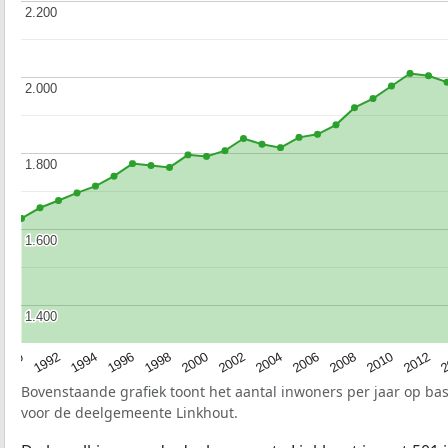
2.200
2.200
2.000
2.000
1.800
1.800
1.600
1.600
1.400
1.400
1990
1992
1994
1996
1998
2000
2002
2004
2006
2008
2010
2012
2
Bovenstaande grafiek toont het aantal inwoners per jaar op ba
voor de deelgemeente Linkhout.