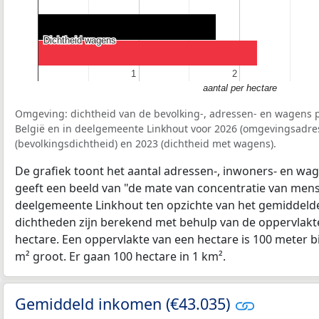
Dichtheid wagens
Dichtheid wagens
1
1
2
2
aantal per hectare
Omgeving: dichtheid van de bevolking-, adressen- en wagens p
België en in deelgemeente Linkhout voor 2026 (omgevingsadre
(bevolkingsdichtheid) en 2023 (dichtheid met wagens).
De grafiek toont het aantal adressen-, inwoners- en wag
geeft een beeld van "de mate van concentratie van mensel
deelgemeente Linkhout ten opzichte van het gemiddeld
dichtheden zijn berekend met behulp van de oppervlakte
hectare. Een oppervlakte van een hectare is 100 meter bij
m² groot. Er gaan 100 hectare in 1 km².
Gemiddeld inkomen (€43.035)