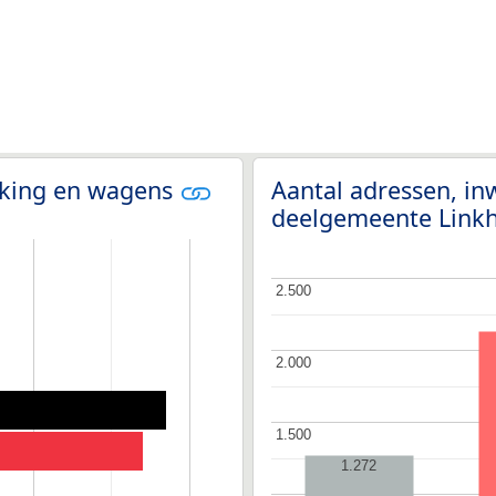
olking en wagens
Aantal adressen, i
deelgemeente Link
2.500
2.500
2.000
2.000
1.500
1.500
1.272