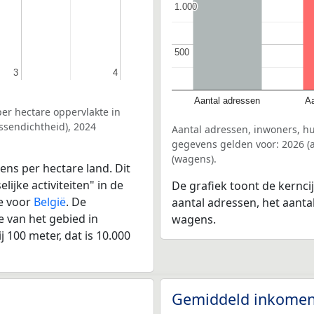
1.000
1.000
500
500
3
3
4
4
Aantal adressen
Aa
er hectare oppervlakte in
ssendichtheid), 2024
Aantal adressen, inwoners, h
gegevens gelden voor: 2026 (a
(wagens).
ens per hectare land. Dit
ijke activiteiten" in de
De grafiek toont de kernci
e voor
België
. De
aantal adressen, het aanta
 van het gebied in
wagens.
 100 meter, dat is 10.000
Gemiddeld inkomen