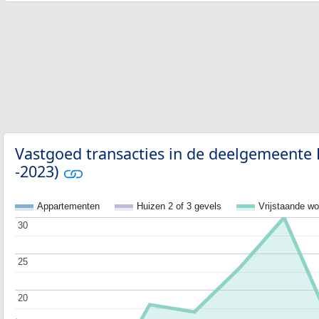
Vastgoed transacties in de deelgemeente 
-2023)
Appartementen
Huizen 2 of 3 gevels
Vrijstaande w
30
30
25
25
20
20