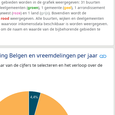
 gebieden worden in de grafiek weergegeven: 31 buurten
 deelgemeenten (
groen
), 1 gemeente (
geel
), 1 arrondissement
 gewest (
roze
) en 1 land (
grijs
). Bovendien wordt de
t
rood
weergegeven. Alle buurten, wijken en deelgemeenten
waarvoor inkomensdata beschikbaar is worden weergegeven.
iek om de naam en waarde van de bijbehorende gebieden te
eling Belgen en vreemdelingen per jaar
aar van de cijfers te selecteren en het verloop over de
4,4%