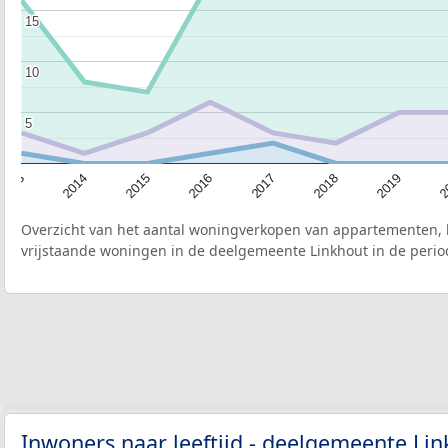
15
15
10
10
5
5
2015
2
2017
2014
2019
2016
2013
2018
Overzicht van het aantal woningverkopen van appartementen, h
vrijstaande woningen in de deelgemeente Linkhout in de perio
Inwoners naar leeftijd - deelgemeente Li