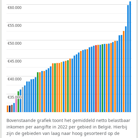
€60.000
€60.000
€55.000
€55.000
€50.000
€50.000
€45.000
€45.000
€40.000
€40.000
€35.000
€35.000
Bovenstaande grafiek toont het gemiddeld netto belastbaar
inkomen per aangifte in 2022 per gebied in België. Hierbij
zijn de gebieden van laag naar hoog gesorteerd op de