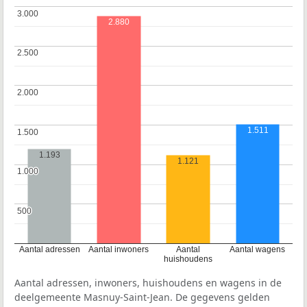
3.000
3.000
2.880
2.500
2.500
2.000
2.000
1.511
1.500
1.500
1.193
1.121
1.000
1.000
500
500
Aantal adressen
Aantal inwoners
Aantal
Aantal wagens
huishoudens
Aantal adressen, inwoners, huishoudens en wagens in de
deelgemeente Masnuy-Saint-Jean. De gegevens gelden