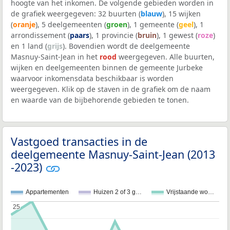
hoogte van het inkomen. De volgende gebieden worden in
de grafiek weergegeven: 32 buurten (
blauw
), 15 wijken
(
oranje
), 5 deelgemeenten (
groen
), 1 gemeente (
geel
), 1
arrondissement (
paars
), 1 provincie (
bruin
), 1 gewest (
roze
)
en 1 land (
grijs
). Bovendien wordt de deelgemeente
Masnuy-Saint-Jean in het
rood
weergegeven. Alle buurten,
wijken en deelgemeenten binnen de gemeente Jurbeke
waarvoor inkomensdata beschikbaar is worden
weergegeven. Klik op de staven in de grafiek om de naam
en waarde van de bijbehorende gebieden te tonen.
Vastgoed transacties in de
deelgemeente Masnuy-Saint-Jean (2013
-2023)
Appartementen
Huizen 2 of 3 g…
Vrijstaande wo…
25
25