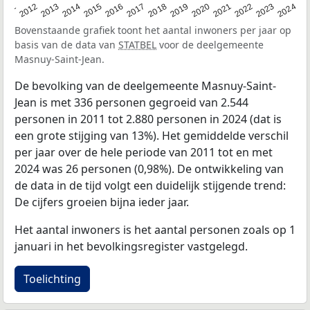
2020
2013
2019
2012
2018
2011
2024
2017
2023
2016
2022
2015
2021
2014
Bovenstaande grafiek toont het aantal inwoners per jaar op
basis van de data van
STATBEL
voor de deelgemeente
Masnuy-Saint-Jean.
De bevolking van de deelgemeente Masnuy-Saint-
Jean is met 336 personen gegroeid van 2.544
personen in 2011 tot 2.880 personen in 2024 (dat is
een grote stijging van 13%). Het gemiddelde verschil
per jaar over de hele periode van 2011 tot en met
2024 was 26 personen (0,98%). De ontwikkeling van
de data in de tijd volgt een duidelijk stijgende trend:
De cijfers groeien bijna ieder jaar.
Het aantal inwoners is het aantal personen zoals op 1
januari in het bevolkingsregister vastgelegd.
Toelichting