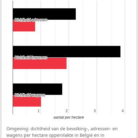
Dichtheid adressen
Dichtheid adressen
Dichtheid inwoners
Dichtheid inwoners
Dichtheid wagens
Dichtheid wagens
1
1
2
2
3
3
4
4
aantal per hectare
Omgeving: dichtheid van de bevolking-, adressen- en
wagens per hectare oppervlakte in België en in