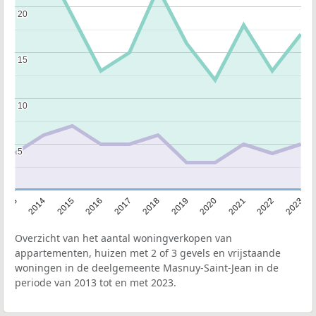
20
20
15
15
10
10
5
5
2013
2014
2015
2016
2017
2018
2019
2020
2021
2022
2023
Overzicht van het aantal woningverkopen van
appartementen, huizen met 2 of 3 gevels en vrijstaande
woningen in de deelgemeente Masnuy-Saint-Jean in de
periode van 2013 tot en met 2023.