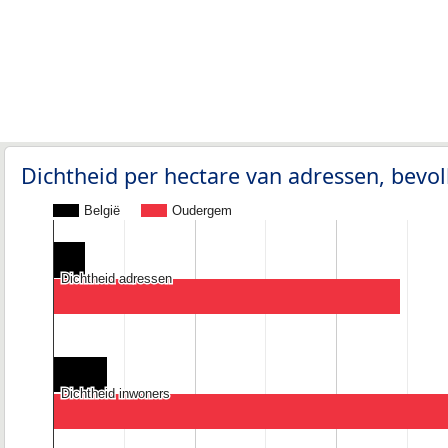
Dichtheid per hectare van adressen, bev
België
Oudergem
Dichtheid adressen
Dichtheid adressen
Dichtheid inwoners
Dichtheid inwoners