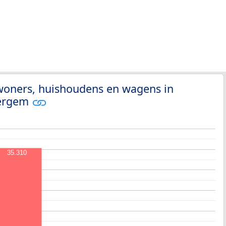
nwoners, huishoudens en wagens in
ergem
35.310