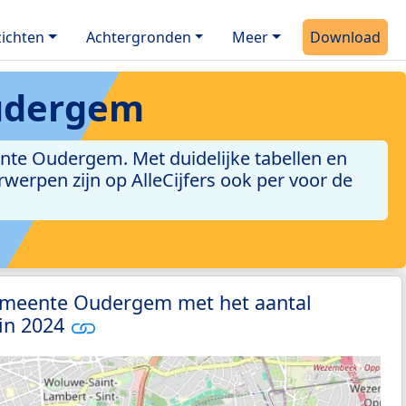
ichten
Achtergronden
Meer
Download
udergem
te Oudergem. Met duidelijke tabellen en
erwerpen zijn op AlleCijfers ook per voor de
emeente Oudergem met het aantal
 in 2024