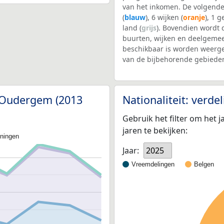
van het inkomen. De volgende
(
blauw
), 6 wijken (
oranje
), 1 
land (
grijs
). Bovendien wordt
buurten, wijken en deelgem
beschikbaar is worden weerge
van de bijbehorende gebieden
e Oudergem (2013
Nationaliteit: verd
Gebruik het filter om het j
jaren te bekijken:
oningen
Jaar:
2025
Vreemdelingen
Belgen