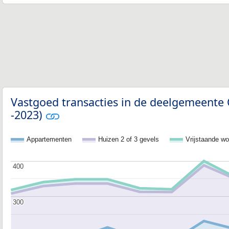
Vastgoed transacties in de deelgemeent
-2023)
Appartementen
Huizen 2 of 3 gevels
Vrijstaande w
400
400
300
300