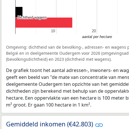
Dichtheid wagens
Dichtheid wagens
10
10
20
20
aantal per hectare
Omgeving: dichtheid van de bevolking-, adressen- en wagens p
België en in deelgemeente Oudergem voor 2026 (omgevingsadr
(bevolkingsdichtheid) en 2023 (dichtheid met wagens).
De grafiek toont het aantal adressen-, inwoners- en wag
geeft een beeld van "de mate van concentratie van mensel
deelgemeente Oudergem ten opzichte van het gemidde
dichtheden zijn berekend met behulp van de oppervlakte
hectare. Een oppervlakte van een hectare is 100 meter bij
m² groot. Er gaan 100 hectare in 1 km².
Gemiddeld inkomen (€42.803)