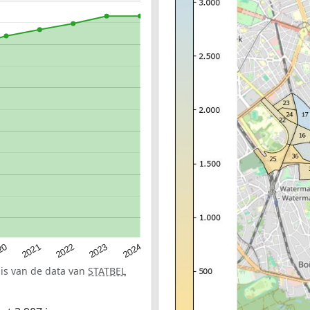
20
2022
2024
2021
2023
sis van de data van
STATBEL