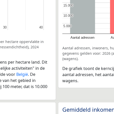
15.000
15.000
10.000
10.000
5.000
5.000
30
30
40
40
Aantal adressen
Aa
er hectare oppervlakte in
essendichtheid), 2024
Aantal adressen, inwoners, 
gegevens gelden voor: 2026 (a
(wagens).
ens per hectare land. Dit
ijke activiteiten" in de
De grafiek toont de kernc
lde voor
België
. De
aantal adressen, het aanta
 van het gebied in
wagens.
 100 meter, dat is 10.000
Gemiddeld inkomen