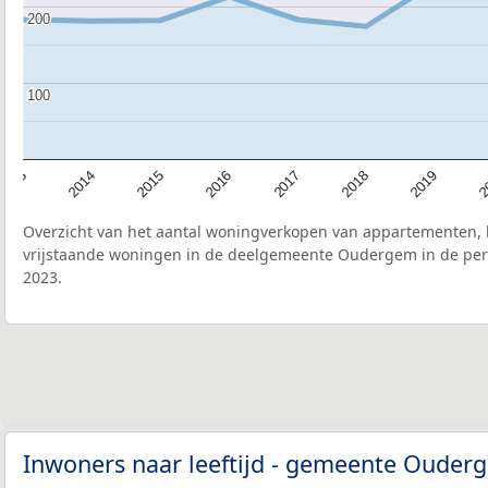
200
200
100
100
2015
2
2017
2014
2019
2016
2013
2018
Overzicht van het aantal woningverkopen van appartementen, h
vrijstaande woningen in de deelgemeente Oudergem in de peri
2023.
Inwoners naar leeftijd - gemeente Oude