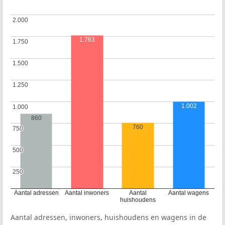
2.000
2.000
1.763
1.750
1.750
1.500
1.500
1.250
1.250
1.002
1.000
1.000
860
760
750
750
500
500
250
250
Aantal adressen
Aantal inwoners
Aantal
Aantal wagens
huishoudens
Aantal adressen, inwoners, huishoudens en wagens in de