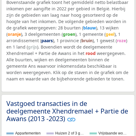
Bovenstaande grafiek toont het gemiddeld netto belastbaar
inkomen per aangifte in 2022 per gebied in België. Hierbij
zijn de gebieden van laag naar hoog gesorteerd op de
hoogte van het inkomen. De volgende gebieden worden in
de grafiek weergegeven: 28 buurten (
blauw
), 13 wijken
(
oranje
), 3 deelgemeenten (
groen
), 1 gemeente (
geel
), 1
arrondissement (
paars
), 1 provincie (
bruin
), 1 gewest (
roze
)
en 1 land (
grijs
). Bovendien wordt de deelgemeente
Xhendremael + Partie de Awans in het
rood
weergegeven.
Alle buurten, wijken en deelgemeenten binnen de
gemeente Ans waarvoor inkomensdata beschikbaar is
worden weergegeven. Klik op de staven in de grafiek om de
naam en waarde van de bijbehorende gebieden te tonen.
Vastgoed transacties in de
deelgemeente Xhendremael + Partie de
Awans (2013 -2023)
Appartementen
Huizen 2 of 3 g…
Vrijstaande wo…