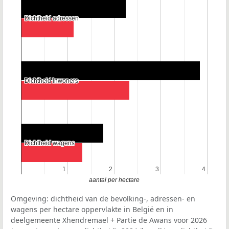
Dichtheid adressen
Dichtheid adressen
Dichtheid inwoners
Dichtheid inwoners
Dichtheid wagens
Dichtheid wagens
1
1
2
2
3
3
4
4
aantal per hectare
Omgeving: dichtheid van de bevolking-, adressen- en
wagens per hectare oppervlakte in België en in
deelgemeente Xhendremael + Partie de Awans voor 2026