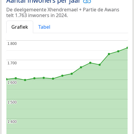
Aantal inwoners per jaar
De deelgemeente Xhendremael + Partie de Awans
telt 1.763 inwoners in 2024.
Grafiek
Tabel
1.800
1.800
1.700
1.700
1.600
1.600
1.500
1.500
1.400
1.400