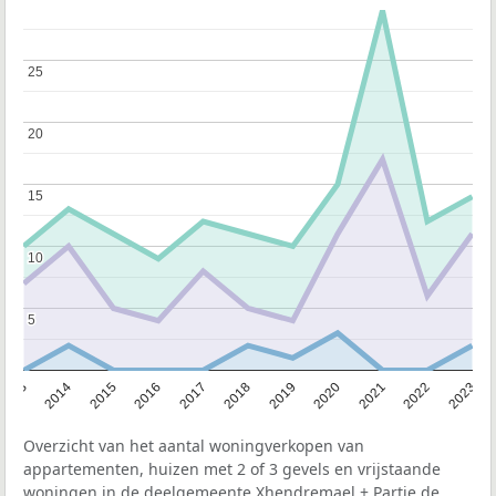
25
25
20
20
15
15
10
10
5
5
2013
2014
2015
2016
2017
2018
2019
2020
2021
2022
2023
Overzicht van het aantal woningverkopen van
appartementen, huizen met 2 of 3 gevels en vrijstaande
woningen in de deelgemeente Xhendremael + Partie de