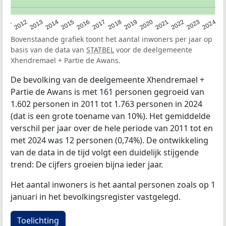
2020
2013
2019
2012
2018
2011
2024
2017
2023
2016
2022
2015
2021
2014
Bovenstaande grafiek toont het aantal inwoners per jaar op
basis van de data van
STATBEL
voor de deelgemeente
Xhendremael + Partie de Awans.
De bevolking van de deelgemeente Xhendremael +
Partie de Awans is met 161 personen gegroeid van
1.602 personen in 2011 tot 1.763 personen in 2024
(dat is een grote toename van 10%). Het gemiddelde
verschil per jaar over de hele periode van 2011 tot en
met 2024 was 12 personen (0,74%). De ontwikkeling
van de data in de tijd volgt een duidelijk stijgende
trend: De cijfers groeien bijna ieder jaar.
Het aantal inwoners is het aantal personen zoals op 1
januari in het bevolkingsregister vastgelegd.
Toelichting