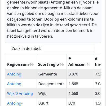
gemeente (woonplaats) Antoing en een rij voor alle
gebieden binnen de gemeente. Klik op de naam
van een gebied om de pagina met statistieken voor
dat gebied te tonen. Door op een kolomnaam te
klikken worden de rijen in de tabel gesorteerd. De
tabel kan gefilterd worden door een kenmerk in
het zoekveld in te voeren.
Zoek in de tabel:
#
#
Regionaam
Soort regio
Adressen
Inwo
Regionaam
Soort regio
#
#
Antoing
Gemeente
3.876
7.538
Adressen
Inwo
Antoing
Deelgemeente
1.668
3.044
Wijk 0 Antoing
Wijk
1.668
3.044
Antoing-
Buurt
870
1.505