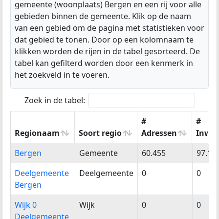
gemeente (woonplaats) Bergen en een rij voor alle
gebieden binnen de gemeente. Klik op de naam
van een gebied om de pagina met statistieken voor
dat gebied te tonen. Door op een kolomnaam te
klikken worden de rijen in de tabel gesorteerd. De
tabel kan gefilterd worden door een kenmerk in
het zoekveld in te voeren.
Zoek in de tabel:
#
#
Regionaam
Soort regio
Adressen
Inwo
Regionaam
Soort regio
#
#
Bergen
Gemeente
60.455
97.12
Adressen
Inwo
Deelgemeente
Deelgemeente
0
0
Bergen
Wijk 0
Wijk
0
0
Deelgemeente