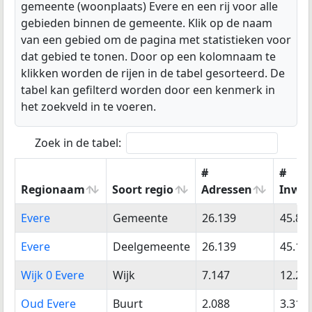
gemeente (woonplaats) Evere en een rij voor alle
gebieden binnen de gemeente. Klik op de naam
van een gebied om de pagina met statistieken voor
dat gebied te tonen. Door op een kolomnaam te
klikken worden de rijen in de tabel gesorteerd. De
tabel kan gefilterd worden door een kenmerk in
het zoekveld in te voeren.
Zoek in de tabel:
#
#
Regionaam
Soort regio
Adressen
Inwo
Regionaam
Soort regio
#
#
Evere
Gemeente
26.139
45.89
Adressen
Inwo
Evere
Deelgemeente
26.139
45.10
Wijk 0 Evere
Wijk
7.147
12.21
Oud Evere
Buurt
2.088
3.318