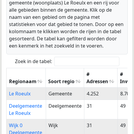
gemeente (woonplaats) Le Roeulx en een rij voor
alle gebieden binnen de gemeente. Klik op de
naam van een gebied om de pagina met
statistieken voor dat gebied te tonen. Door op een
kolomnaam te klikken worden de rijen in de tabel
gesorteerd. De tabel kan gefilterd worden door
een kenmerk in het zoekveld in te voeren.
Zoek in de tabel:
#
#
Regionaam
Soort regio
Adressen
Inwo
Regionaam
Soort regio
#
#
Le Roeulx
Gemeente
4.252
8.709
Adressen
Inwo
Deelgemeente
Deelgemeente
31
49
Le Roeulx
Wijk 0
Wijk
31
49
Deelgemeente