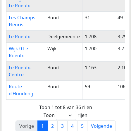
Le Roeulx
Les Champs
Buurt
31
49
Fleuris
Le Roeulx
Deelgemeente
1.708
3.294
Wijk 0 Le
Wijk
1.700
3.277
Roeulx
Le Roeulx-
Buurt
1.163
2.109
Centre
Route
Buurt
59
106
d’Houdeng
Toon 1 tot 8 van 36 rijen
Toon
rijen
Vorige
1
2
3
4
5
Volgende