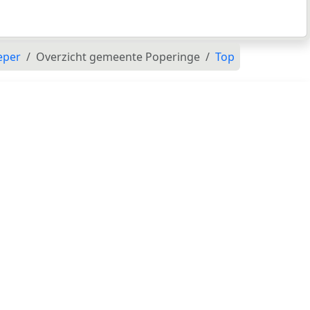
eper
Overzicht gemeente Poperinge
Top