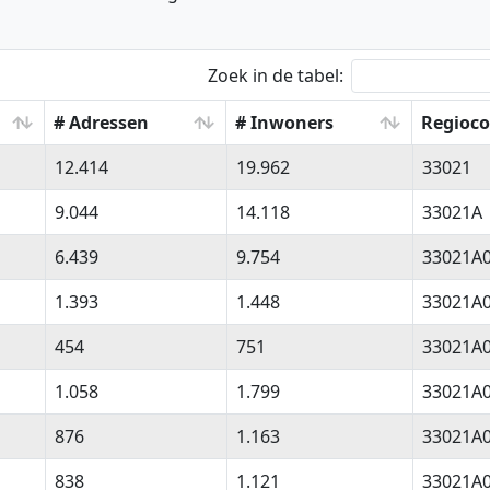
Zoek in de tabel:
# Adressen
# Inwoners
Regioc
# Adressen
# Inwoners
Regioc
12.414
19.962
33021
9.044
14.118
33021A
6.439
9.754
33021A
1.393
1.448
33021A0
454
751
33021A
1.058
1.799
33021A
876
1.163
33021A
838
1.121
33021A