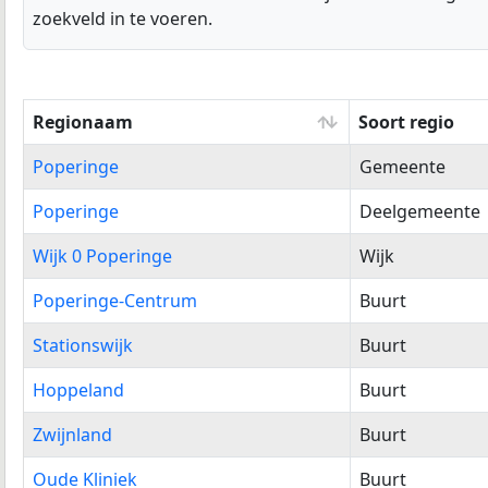
zoekveld in te voeren.
Regionaam
Soort regio
Regionaam
Soort regio
Poperinge
Gemeente
Poperinge
Deelgemeente
Wijk 0 Poperinge
Wijk
Poperinge-Centrum
Buurt
Stationswijk
Buurt
Hoppeland
Buurt
Zwijnland
Buurt
Oude Kliniek
Buurt