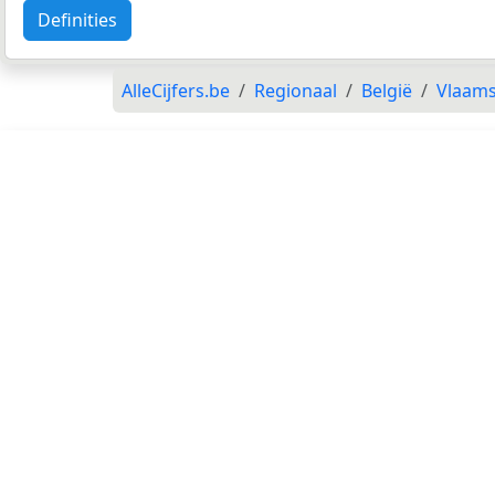
Definities
AlleCijfers.be
Regionaal
België
Vlaam