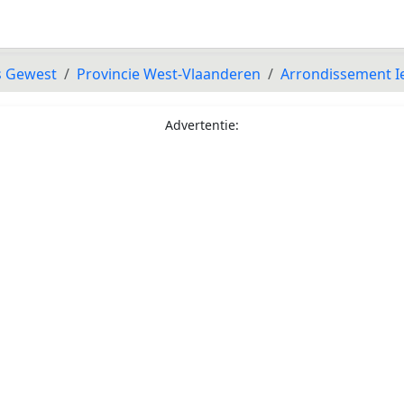
s Gewest
Provincie West-Vlaanderen
Arrondissement I
Advertentie: