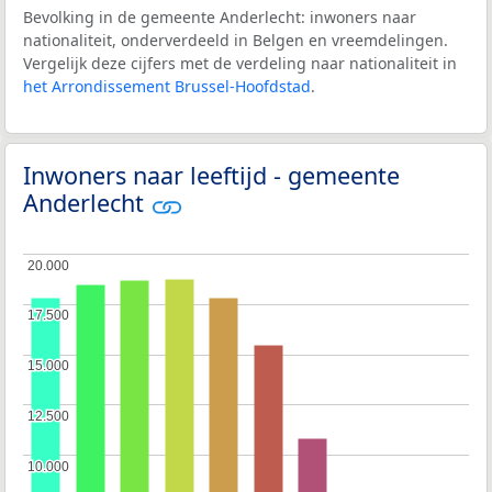
Bevolking in de gemeente Anderlecht: inwoners naar
nationaliteit, onderverdeeld in Belgen en vreemdelingen.
Vergelijk deze cijfers met de verdeling naar nationaliteit in
het Arrondissement Brussel-Hoofdstad
.
Inwoners naar leeftijd - gemeente
Anderlecht
20.000
20.000
17.500
17.500
15.000
15.000
12.500
12.500
10.000
10.000