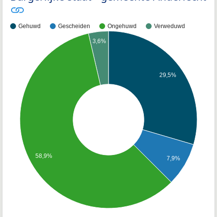
Gehuwd
Gescheiden
Ongehuwd
Verweduwd
3,6%
29,5%
58,9%
7,9%