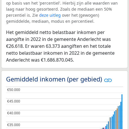
op basis van het 'percentiel'. Hierbij zijn alle waarden van
laag naar hoog gesorteerd. Zoals de mediaan een 50%
percentiel is. Zie
deze uitleg
over het (gewogen)
gemiddelde, mediaan, modus en percentieel.
Het gemiddeld netto belastbaar inkomen per
aangifte in 2022 in de gemeente Anderlecht was
€26.618. Er waren 63.373 aangiften en het totale
netto belastbaar inkomen in 2022 in de gemeente
Anderlecht was €1.686.870.045.
Gemiddeld inkomen (per gebied)
€50.000
€50.000
€45.000
€45.000
€40.000
€40.000
€35.000
€35.000