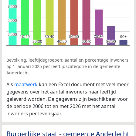
7.500
7.500
5.000
5.000
2.500
2.500
10-20
10-20
30-40
30-40
50-60
50-60
70-80
70-80
90+
90+
20-30
20-30
40-50
40-50
60-70
60-70
80-90
80-90
Bevolking, leeftijdsgroepen: aantal en percentage inwoners
op 1 januari 2025 per leeftijdscategorie in de gemeente
Anderlecht.
Als
maatwerk
kan een Excel document met veel meer
gegevens over het aantal inwoners naar leeftijd
geleverd worden. De gegevens zijn beschikbaar voor
de periode 2006 tot en met 2026 met het aantal
inwoners per levensjaar.
Burgerlijke staat - gemeente Anderlecht