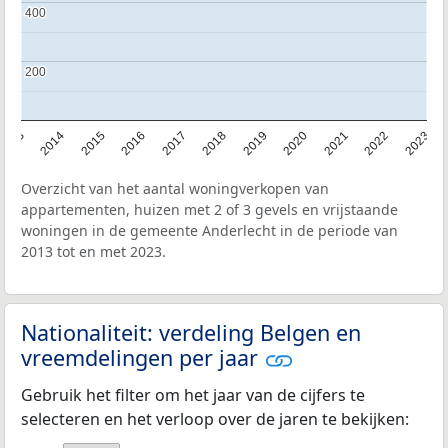
400
400
200
200
2013
2014
2015
2016
2017
2018
2019
2020
2021
2022
2023
Overzicht van het aantal woningverkopen van
appartementen, huizen met 2 of 3 gevels en vrijstaande
woningen in de gemeente Anderlecht in de periode van
2013 tot en met 2023.
Nationaliteit: verdeling Belgen en
vreemdelingen per jaar
Gebruik het filter om het jaar van de cijfers te
selecteren en het verloop over de jaren te bekijken: