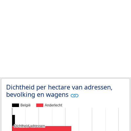
Dichtheid per hectare van adressen,
bevolking en wagens
België
Anderlecht
Dichtheid adressen
Dichtheid adressen