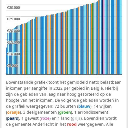
€30.000
€30.000
€25.000
€25.000
€20.000
€20.000
€15.000
€15.000
€10.000
€10.000
€5.000
€5.000
Bovenstaande grafiek toont het gemiddeld netto belastbaar
inkomen per aangifte in 2022 per gebied in België. Hierbij
zijn de gebieden van laag naar hoog gesorteerd op de
hoogte van het inkomen. De volgende gebieden worden in
de grafiek weergegeven: 72 buurten (
blauw
), 14 wijken
(
oranje
), 3 deelgemeenten (
groen
), 1 arrondissement
(
paars
), 1 gewest (
roze
) en 1 land (
grijs
). Bovendien wordt
de gemeente Anderlecht in het
rood
weergegeven. Alle