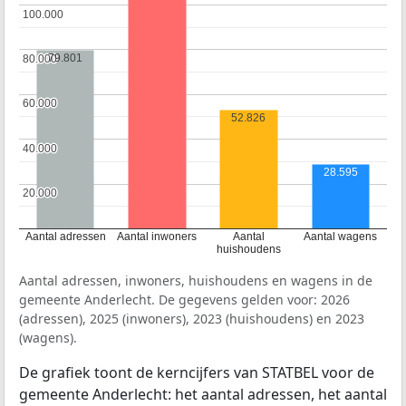
100.000
100.000
79.801
80.000
80.000
60.000
60.000
52.826
40.000
40.000
28.595
20.000
20.000
Aantal adressen
Aantal inwoners
Aantal
Aantal wagens
huishoudens
Aantal adressen, inwoners, huishoudens en wagens in de
gemeente Anderlecht. De gegevens gelden voor: 2026
(adressen), 2025 (inwoners), 2023 (huishoudens) en 2023
(wagens).
De grafiek toont de kerncijfers van STATBEL voor de
gemeente Anderlecht: het aantal adressen, het aantal