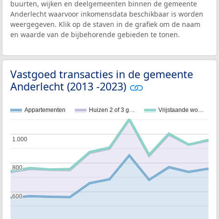
buurten, wijken en deelgemeenten binnen de gemeente
Anderlecht waarvoor inkomensdata beschikbaar is worden
weergegeven. Klik op de staven in de grafiek om de naam
en waarde van de bijbehorende gebieden te tonen.
Vastgoed transacties in de gemeente
Anderlecht (2013 -2023)
Appartementen
Huizen 2 of 3 g…
Vrijstaande wo…
1.000
1.000
800
800
600
600