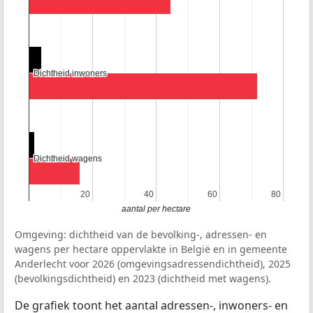
Dichtheid inwoners
Dichtheid inwoners
Dichtheid wagens
Dichtheid wagens
20
20
40
40
60
60
80
80
aantal per hectare
Omgeving: dichtheid van de bevolking-, adressen- en
wagens per hectare oppervlakte in België en in gemeente
Anderlecht voor 2026 (omgevingsadressendichtheid), 2025
(bevolkingsdichtheid) en 2023 (dichtheid met wagens).
De grafiek toont het aantal adressen-, inwoners- en