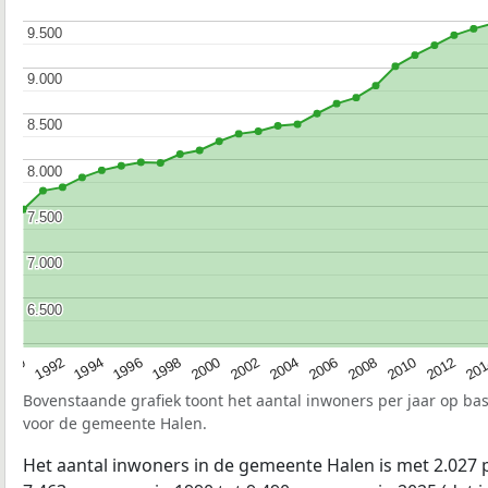
9.500
9.500
9.000
9.000
8.500
8.500
8.000
8.000
7.500
7.500
7.000
7.000
6.500
6.500
2010
1994
2000
2006
2012
1990
1996
2002
2008
20
1992
1998
2004
Bovenstaande grafiek toont het aantal inwoners per jaar op ba
voor de gemeente Halen.
Het aantal inwoners in de gemeente Halen is met 2.02