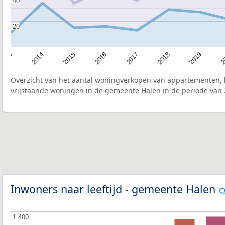
40
40
20
20
2015
2
2017
2014
2019
2016
2013
2018
Overzicht van het aantal woningverkopen van appartementen, h
vrijstaande woningen in de gemeente Halen in de periode van 
Inwoners naar leeftijd - gemeente Halen
1.400
1.400