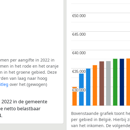
€50.000
€50.000
€45.000
€45.000
€40.000
€40.000
men per aangifte in 2022 in
men in het rode en het oranje
€35.000
€35.000
en in het groene gebied. Deze
aarden van laag naar hoog
itleg
over het (gewogen)
€30.000
€30.000
n 2022 in de gemeente
le netto belastbaar
Bovenstaande grafiek toont h
.
per gebied in België. Hierbij
van het inkomen. De volgende