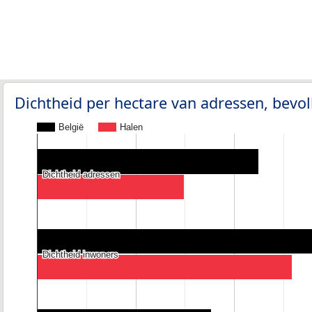
Dichtheid per hectare van adressen, bev
België
Halen
Dichtheid adressen
Dichtheid adressen
Dichtheid inwoners
Dichtheid inwoners