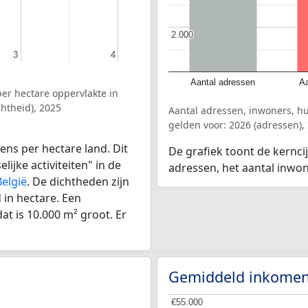
2.000
2.000
3
3
4
4
Aantal adressen
Aa
er hectare oppervlakte in
htheid), 2025
Aantal adressen, inwoners, 
gelden voor: 2026 (adressen),
ens per hectare land. Dit
De grafiek toont de kernci
ijke activiteiten" in de
adressen, het aantal inwo
België
. De dichtheden zijn
in hectare. Een
at is 10.000 m² groot. Er
Gemiddeld inkomen
€55.000
€55.000