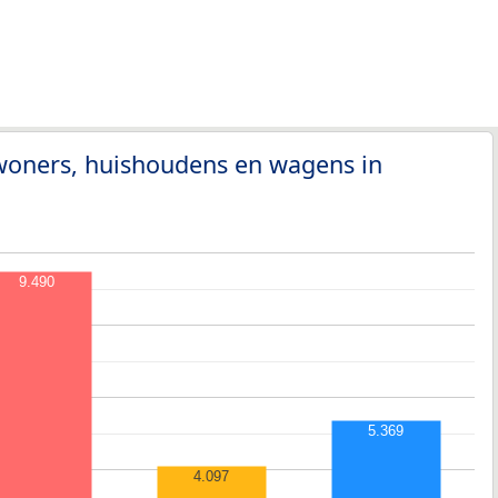
nwoners, huishoudens en wagens in
9.490
5.369
4.097