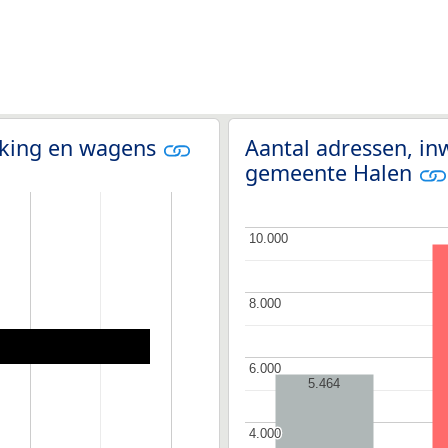
olking en wagens
Aantal adressen, i
gemeente Halen
10.000
10.000
8.000
8.000
6.000
6.000
5.464
4.000
4.000