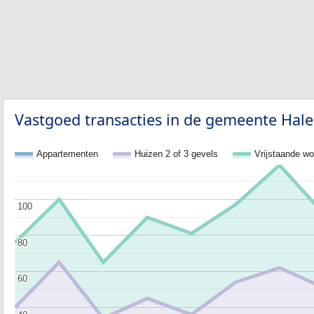
Vastgoed transacties in de gemeente Hale
Appartementen
Huizen 2 of 3 gevels
Vrijstaande w
100
100
80
80
60
60