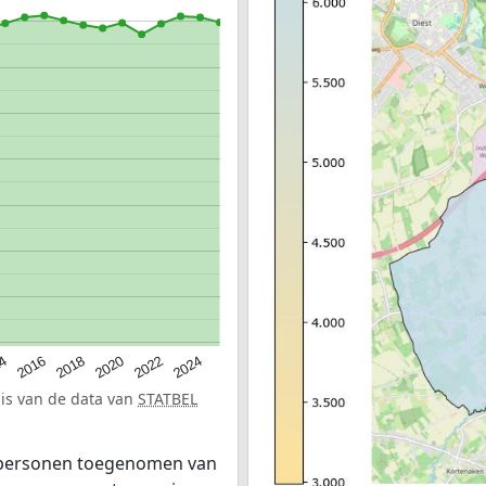
2016
2022
2018
2024
14
2020
sis van de data van
STATBEL
7 personen toegenomen van