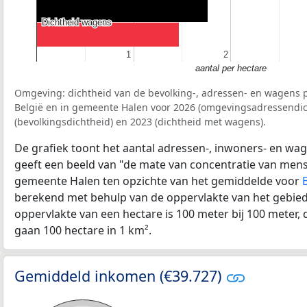
Dichtheid wagens
Dichtheid wagens
1
1
2
2
aantal per hectare
Omgeving: dichtheid van de bevolking-, adressen- en wagens p
België en in gemeente Halen voor 2026 (omgevingsadressendic
(bevolkingsdichtheid) en 2023 (dichtheid met wagens).
De grafiek toont het aantal adressen-, inwoners- en wag
geeft een beeld van "de mate van concentratie van mensel
gemeente Halen ten opzichte van het gemiddelde voor
berekend met behulp van de oppervlakte van het gebied 
oppervlakte van een hectare is 100 meter bij 100 meter, d
gaan 100 hectare in 1 km².
Gemiddeld inkomen (€39.727)