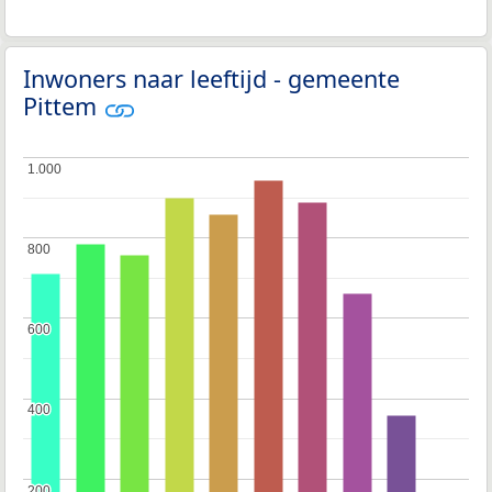
Inwoners naar leeftijd - gemeente
Pittem
1.000
1.000
800
800
600
600
400
400
200
200