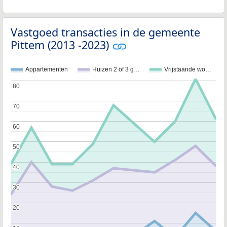
Vastgoed transacties in de gemeente
Pittem (2013 -2023)
Appartementen
Huizen 2 of 3 g…
Vrijstaande wo…
80
80
70
70
60
60
50
50
40
40
30
30
20
20