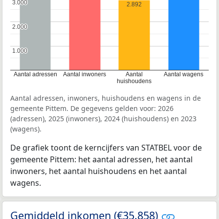
3.000
3.000
2.892
2.000
2.000
1.000
1.000
Aantal adressen
Aantal inwoners
Aantal
Aantal wagens
huishoudens
Aantal adressen, inwoners, huishoudens en wagens in de
gemeente Pittem. De gegevens gelden voor: 2026
(adressen), 2025 (inwoners), 2024 (huishoudens) en 2023
(wagens).
De grafiek toont de kerncijfers van STATBEL voor de
gemeente Pittem: het aantal adressen, het aantal
inwoners, het aantal huishoudens en het aantal
wagens.
Gemiddeld inkomen (€35.858)