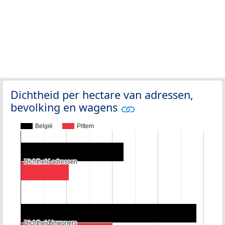
Dichtheid per hectare van adressen,
bevolking en wagens
België
Pittem
Dichtheid adressen
Dichtheid adressen
Dichtheid inwoners
Dichtheid inwoners