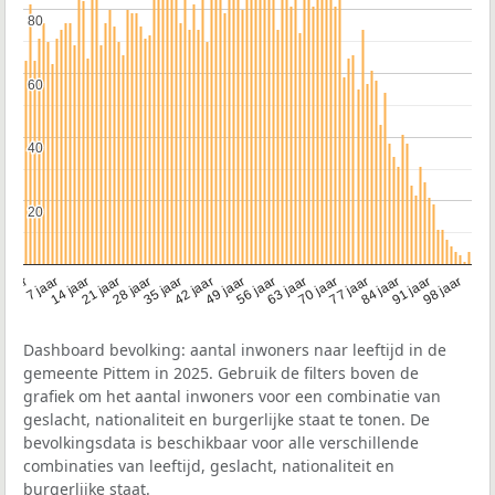
80
80
60
60
40
40
20
20
21 jaar
70 jaar
7 jaar
56 jaar
42 jaar
28 jaar
91 jaar
14 jaar
77 jaar
 jaar
63 jaar
49 jaar
98 jaar
35 jaar
84 jaar
Dashboard bevolking: aantal inwoners naar leeftijd in de
gemeente Pittem in 2025. Gebruik de filters boven de
grafiek om het aantal inwoners voor een combinatie van
geslacht, nationaliteit en burgerlijke staat te tonen. De
bevolkingsdata is beschikbaar voor alle verschillende
combinaties van leeftijd, geslacht, nationaliteit en
burgerlijke staat.