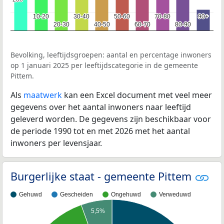
10-20
10-20
30-40
30-40
50-60
50-60
70-80
70-80
90+
90+
20-30
20-30
40-50
40-50
60-70
60-70
80-90
80-90
Bevolking, leeftijdsgroepen: aantal en percentage inwoners
op 1 januari 2025 per leeftijdscategorie in de gemeente
Pittem.
Als
maatwerk
kan een Excel document met veel meer
gegevens over het aantal inwoners naar leeftijd
geleverd worden. De gegevens zijn beschikbaar voor
de periode 1990 tot en met 2026 met het aantal
inwoners per levensjaar.
Burgerlijke staat - gemeente Pittem
Gehuwd
Gescheiden
Ongehuwd
Verweduwd
5,5%