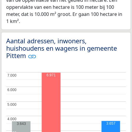
oppervlakte van een hectare is 100 meter bij 100
meter, dat is 10.000 m² groot. Er gaan 100 hectare in
1 km².
Aantal adressen, inwoners,
huishoudens en wagens in gemeente
Pittem
6.971
7.000
7.000
6.000
6.000
5.000
5.000
4.000
4.000
3.657
3.643