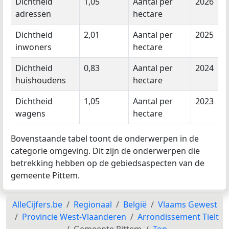
Dichtheid
1,05
Aantal per
2026
adressen
hectare
Dichtheid
2,01
Aantal per
2025
inwoners
hectare
Dichtheid
0,83
Aantal per
2024
huishoudens
hectare
Dichtheid
1,05
Aantal per
2023
wagens
hectare
Bovenstaande tabel toont de onderwerpen in de
categorie omgeving. Dit zijn de onderwerpen die
betrekking hebben op de gebiedsaspecten van de
gemeente Pittem.
AlleCijfers.be
Regionaal
België
Vlaams Gewest
Provincie West-Vlaanderen
Arrondissement Tielt
Gemeente Pittem
Top