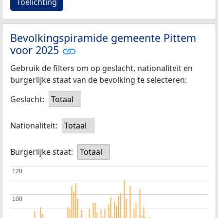
Toelichting
Bevolkingspiramide gemeente Pittem
voor 2025
Gebruik de filters om op geslacht, nationaliteit en
burgerlijke staat van de bevolking te selecteren:
Geslacht:
Totaal
Nationaliteit:
Totaal
Burgerlijke staat:
Totaal
120
120
100
100