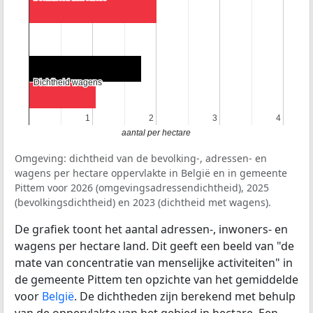
Dichtheid wagens
Dichtheid wagens
1
1
2
2
3
3
4
4
aantal per hectare
Omgeving: dichtheid van de bevolking-, adressen- en
wagens per hectare oppervlakte in België en in gemeente
Pittem voor 2026 (omgevingsadressendichtheid), 2025
(bevolkingsdichtheid) en 2023 (dichtheid met wagens).
De grafiek toont het aantal adressen-, inwoners- en
wagens per hectare land. Dit geeft een beeld van "de
mate van concentratie van menselijke activiteiten" in
de gemeente Pittem ten opzichte van het gemiddelde
voor
België
. De dichtheden zijn berekend met behulp
van de oppervlakte van het gebied in hectare. Een