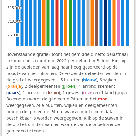
€15.000
€15.000
€10.000
€10.000
€5.000
€5.000
Bovenstaande grafiek toont het gemiddeld netto belastbaar
inkomen per aangifte in 2022 per gebied in België. Hierbij
zijn de gebieden van laag naar hoog gesorteerd op de
hoogte van het inkomen. De volgende gebieden worden in
de grafiek weergegeven: 15 buurten (
blauw
), 6 wijken
(
oranje
), 2 deelgemeenten (
groen
), 1 arrondissement
(
paars
), 1 provincie (
bruin
), 1 gewest (
roze
) en 1 land (
grijs
).
Bovendien wordt de gemeente Pittem in het
rood
weergegeven. Alle buurten, wijken en deelgemeenten
binnen de gemeente Pittem waarvoor inkomensdata
beschikbaar is worden weergegeven. Klik op de staven in
de grafiek om de naam en waarde van de bijbehorende
gebieden te tonen.