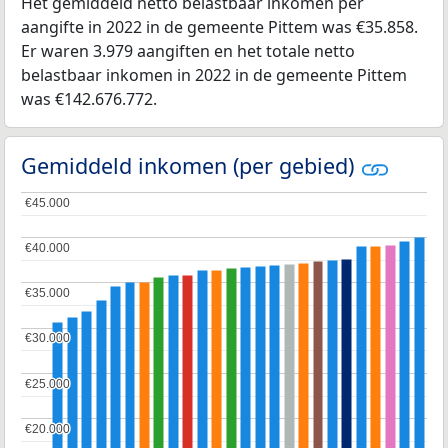
Het gemiddeld netto belastbaar inkomen per
aangifte in 2022 in de gemeente Pittem was €35.858.
Er waren 3.979 aangiften en het totale netto
belastbaar inkomen in 2022 in de gemeente Pittem
was €142.676.772.
Gemiddeld inkomen (per gebied)
€45.000
€45.000
€40.000
€40.000
€35.000
€35.000
€30.000
€30.000
€25.000
€25.000
€20.000
€20.000