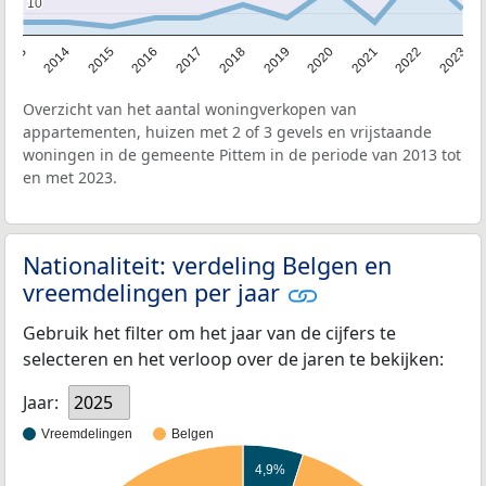
10
10
2013
2014
2015
2016
2017
2018
2019
2020
2021
2022
2023
Overzicht van het aantal woningverkopen van
appartementen, huizen met 2 of 3 gevels en vrijstaande
woningen in de gemeente Pittem in de periode van 2013 tot
en met 2023.
Nationaliteit: verdeling Belgen en
vreemdelingen per jaar
Gebruik het filter om het jaar van de cijfers te
selecteren en het verloop over de jaren te bekijken:
Jaar:
2025
Vreemdelingen
Belgen
4,9%