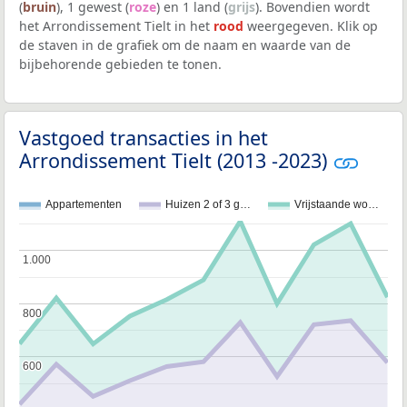
(
bruin
), 1 gewest (
roze
) en 1 land (
grijs
). Bovendien wordt
het Arrondissement Tielt in het
rood
weergegeven. Klik op
de staven in de grafiek om de naam en waarde van de
bijbehorende gebieden te tonen.
Vastgoed transacties in het
Arrondissement Tielt (2013 -2023)
Appartementen
Huizen 2 of 3 g…
Vrijstaande wo…
1.000
1.000
800
800
600
600