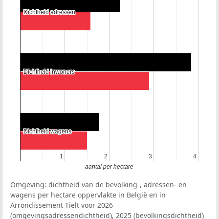
Dichtheid adressen
Dichtheid adressen
Dichtheid inwoners
Dichtheid inwoners
Dichtheid wagens
Dichtheid wagens
1
1
2
2
3
3
4
4
aantal per hectare
Omgeving: dichtheid van de bevolking-, adressen- en
wagens per hectare oppervlakte in België en in
Arrondissement Tielt voor 2026
(omgevingsadressendichtheid), 2025 (bevolkingsdichtheid)