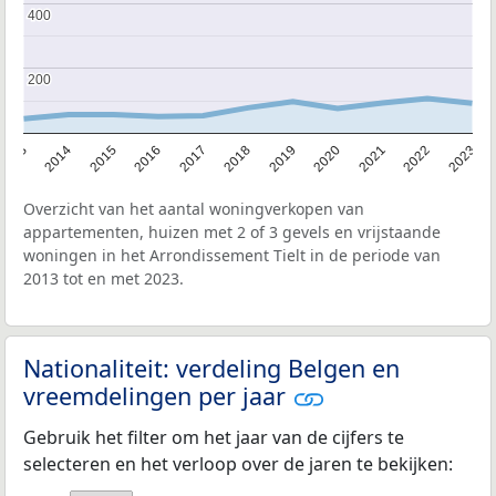
400
400
200
200
2013
2014
2015
2016
2017
2018
2019
2020
2021
2022
2023
Overzicht van het aantal woningverkopen van
appartementen, huizen met 2 of 3 gevels en vrijstaande
woningen in het Arrondissement Tielt in de periode van
2013 tot en met 2023.
Nationaliteit: verdeling Belgen en
vreemdelingen per jaar
Gebruik het filter om het jaar van de cijfers te
selecteren en het verloop over de jaren te bekijken: