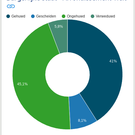
Gehuwd
Gescheiden
Ongehuwd
Verweduwd
5,8%
41%
45,1%
8,1%