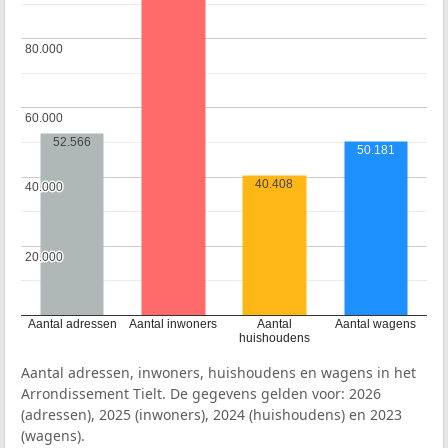
80.000
80.000
60.000
60.000
52.566
50.181
40.408
40.000
40.000
20.000
20.000
Aantal adressen
Aantal inwoners
Aantal
Aantal wagens
huishoudens
Aantal adressen, inwoners, huishoudens en wagens in het
Arrondissement Tielt. De gegevens gelden voor: 2026
(adressen), 2025 (inwoners), 2024 (huishoudens) en 2023
(wagens).