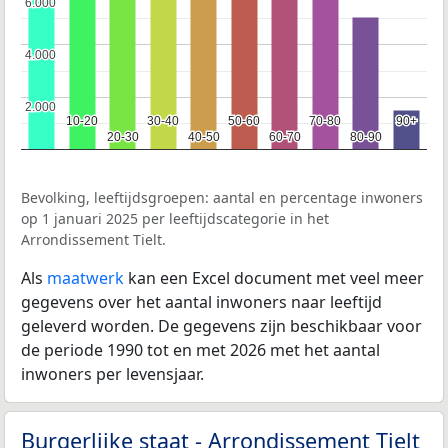
6.000
6.000
4.000
4.000
2.000
2.000
10-20
10-20
30-40
30-40
50-60
50-60
70-80
70-80
90+
90+
20-30
20-30
40-50
40-50
60-70
60-70
80-90
80-90
Bevolking, leeftijdsgroepen: aantal en percentage inwoners
op 1 januari 2025 per leeftijdscategorie in het
Arrondissement Tielt.
Als
maatwerk
kan een Excel document met veel meer
gegevens over het aantal inwoners naar leeftijd
geleverd worden. De gegevens zijn beschikbaar voor
de periode 1990 tot en met 2026 met het aantal
inwoners per levensjaar.
Burgerlijke staat - Arrondissement Tielt