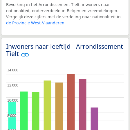
Bevolking in het Arrondissement Tielt: inwoners naar
nationaliteit, onderverdeeld in Belgen en vreemdelingen.
Vergelijk deze cijfers met de verdeling naar nationaliteit in
de Provincie West-Vlaanderen
.
Inwoners naar leeftijd - Arrondissement
Tielt
14.000
14.000
12.000
12.000
10.000
10.000
8.000
8.000