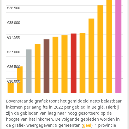
€38.500
€38.500
€38.000
€38.000
€37.500
€37.500
€37.000
€37.000
€36.500
€36.500
€36.000
€36.000
Bovenstaande grafiek toont het gemiddeld netto belastbaar
inkomen per aangifte in 2022 per gebied in België. Hierbij
zijn de gebieden van laag naar hoog gesorteerd op de
hoogte van het inkomen. De volgende gebieden worden in
de grafiek weergegeven: 9 gemeenten (
geel
), 1 provincie