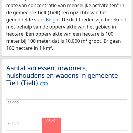
mate van concentratie van menselijke activiteiten" in
de gemeente Tielt (Tielt) ten opzichte van het
gemiddelde voor
België
. De dichtheden zijn berekend
met behulp van de oppervlakte van het gebied in
hectare. Een oppervlakte van een hectare is 100
meter bij 100 meter, dat is 10.000 m² groot. Er gaan
100 hectare in 1 km².
Aantal adressen, inwoners,
huishoudens en wagens in gemeente
Tielt (Tielt)
25.000
25.000
20.627
20.000
20.000