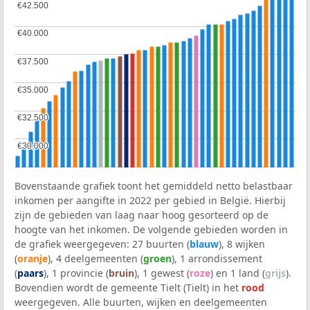
€42.500
€42.500
€40.000
€40.000
€37.500
€37.500
€35.000
€35.000
€32.500
€32.500
€30.000
€30.000
Bovenstaande grafiek toont het gemiddeld netto belastbaar
inkomen per aangifte in 2022 per gebied in België. Hierbij
zijn de gebieden van laag naar hoog gesorteerd op de
hoogte van het inkomen. De volgende gebieden worden in
de grafiek weergegeven: 27 buurten (
blauw
), 8 wijken
(
oranje
), 4 deelgemeenten (
groen
), 1 arrondissement
(
paars
), 1 provincie (
bruin
), 1 gewest (
roze
) en 1 land (
grijs
).
Bovendien wordt de gemeente Tielt (Tielt) in het
rood
weergegeven. Alle buurten, wijken en deelgemeenten