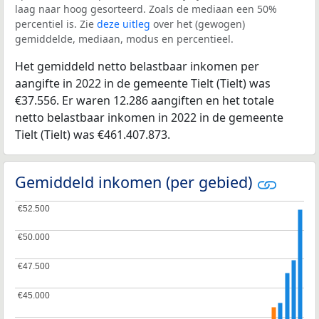
laag naar hoog gesorteerd. Zoals de mediaan een 50%
percentiel is. Zie
deze uitleg
over het (gewogen)
gemiddelde, mediaan, modus en percentieel.
Het gemiddeld netto belastbaar inkomen per
aangifte in 2022 in de gemeente Tielt (Tielt) was
€37.556. Er waren 12.286 aangiften en het totale
netto belastbaar inkomen in 2022 in de gemeente
Tielt (Tielt) was €461.407.873.
Gemiddeld inkomen (per gebied)
€52.500
€52.500
€50.000
€50.000
€47.500
€47.500
€45.000
€45.000