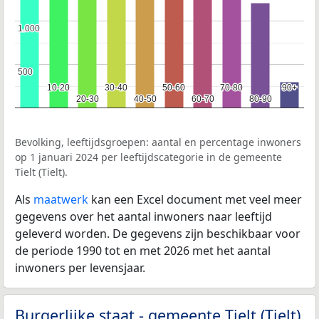
1.000
1.000
500
500
10-20
10-20
30-40
30-40
50-60
50-60
70-80
70-80
90+
90+
20-30
20-30
40-50
40-50
60-70
60-70
80-90
80-90
Bevolking, leeftijdsgroepen: aantal en percentage inwoners
op 1 januari 2024 per leeftijdscategorie in de gemeente
Tielt (Tielt).
Als
maatwerk
kan een Excel document met veel meer
gegevens over het aantal inwoners naar leeftijd
geleverd worden. De gegevens zijn beschikbaar voor
de periode 1990 tot en met 2026 met het aantal
inwoners per levensjaar.
Burgerlijke staat - gemeente Tielt (Tielt)