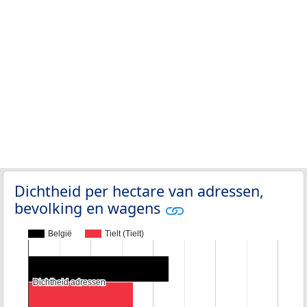
Dichtheid per hectare van adressen,
bevolking en wagens
België
Tielt (Tielt)
Dichtheid adressen
Dichtheid adressen