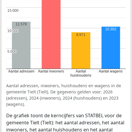
15.000
15.000
11.578
10.302
10.000
10.000
8.971
5.000
5.000
Aantal adressen
Aantal inwoners
Aantal
Aantal wagens
huishoudens
Aantal adressen, inwoners, huishoudens en wagens in de
gemeente Tielt (Tielt). De gegevens gelden voor: 2026
(adressen), 2024 (inwoners), 2024 (huishoudens) en 2023
(wagens).
De grafiek toont de kerncijfers van STATBEL voor de
gemeente Tielt (Tielt): het aantal adressen, het aantal
inwoners, het aantal huishoudens en het aantal