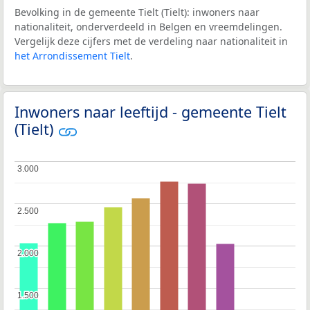
Bevolking in de gemeente Tielt (Tielt): inwoners naar
nationaliteit, onderverdeeld in Belgen en vreemdelingen.
Vergelijk deze cijfers met de verdeling naar nationaliteit in
het Arrondissement Tielt
.
Inwoners naar leeftijd - gemeente Tielt
(Tielt)
3.000
3.000
2.500
2.500
2.000
2.000
1.500
1.500