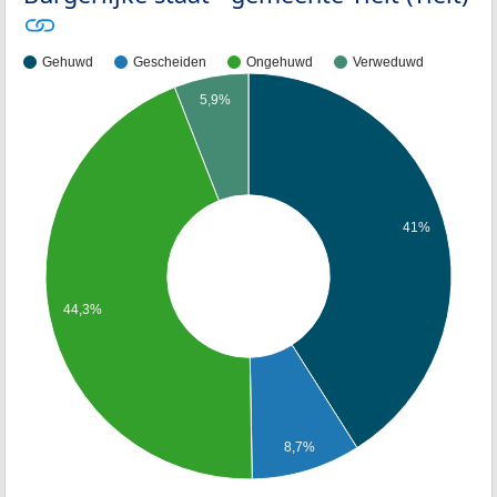
Gehuwd
Gescheiden
Ongehuwd
Verweduwd
5,9%
41%
44,3%
8,7%