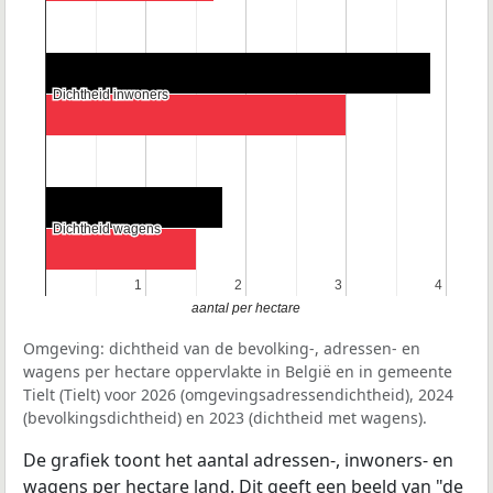
Dichtheid inwoners
Dichtheid inwoners
Dichtheid wagens
Dichtheid wagens
1
1
2
2
3
3
4
4
aantal per hectare
Omgeving: dichtheid van de bevolking-, adressen- en
wagens per hectare oppervlakte in België en in gemeente
Tielt (Tielt) voor 2026 (omgevingsadressendichtheid), 2024
(bevolkingsdichtheid) en 2023 (dichtheid met wagens).
De grafiek toont het aantal adressen-, inwoners- en
wagens per hectare land. Dit geeft een beeld van "de