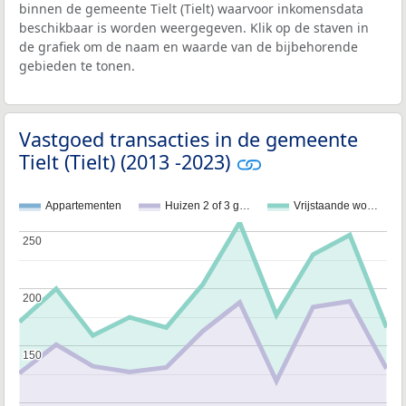
binnen de gemeente Tielt (Tielt) waarvoor inkomensdata
beschikbaar is worden weergegeven. Klik op de staven in
de grafiek om de naam en waarde van de bijbehorende
gebieden te tonen.
Vastgoed transacties in de gemeente
Tielt (Tielt) (2013 -2023)
Appartementen
Huizen 2 of 3 g…
Vrijstaande wo…
250
250
200
200
150
150