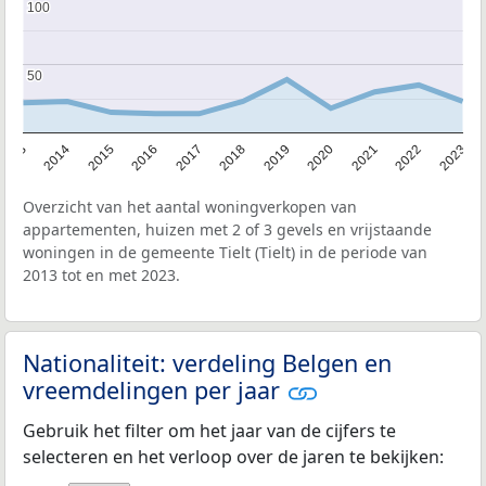
100
100
50
50
2013
2014
2015
2016
2017
2018
2019
2020
2021
2022
2023
Overzicht van het aantal woningverkopen van
appartementen, huizen met 2 of 3 gevels en vrijstaande
woningen in de gemeente Tielt (Tielt) in de periode van
2013 tot en met 2023.
Nationaliteit: verdeling Belgen en
vreemdelingen per jaar
Gebruik het filter om het jaar van de cijfers te
selecteren en het verloop over de jaren te bekijken: