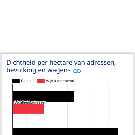
Dichtheid per hectare van adressen,
bevolking en wagens
België
Wijk 0 Argenteau
Dichtheid adressen
Dichtheid adressen