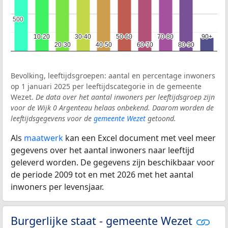
500
500
10-20
10-20
30-40
30-40
50-60
50-60
70-80
70-80
90+
90+
20-30
20-30
40-50
40-50
60-70
60-70
80-90
80-90
Bevolking, leeftijdsgroepen: aantal en percentage inwoners
op 1 januari 2025 per leeftijdscategorie in de gemeente
Wezet.
De data over het aantal inwoners per leeftijdsgroep zijn
voor de Wijk 0 Argenteau helaas onbekend. Daarom worden de
leeftijdsgegevens voor de
gemeente Wezet
getoond.
Als
maatwerk
kan een Excel document met veel meer
gegevens over het aantal inwoners naar leeftijd
geleverd worden. De gegevens zijn beschikbaar voor
de periode 2009 tot en met 2026 met het aantal
inwoners per levensjaar.
Burgerlijke staat - gemeente Wezet