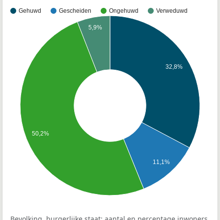
Gehuwd
Gescheiden
Ongehuwd
Verweduwd
5,9%
32,8%
50,2%
11,1%
Bevolking, burgerlijke staat: aantal en percentage inwoners