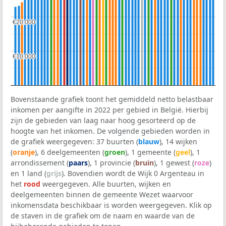
€20.000
€20.000
€10.000
€10.000
Bovenstaande grafiek toont het gemiddeld netto belastbaar
inkomen per aangifte in 2022 per gebied in België. Hierbij
zijn de gebieden van laag naar hoog gesorteerd op de
hoogte van het inkomen. De volgende gebieden worden in
de grafiek weergegeven: 37 buurten (
blauw
), 14 wijken
(
oranje
), 6 deelgemeenten (
groen
), 1 gemeente (
geel
), 1
arrondissement (
paars
), 1 provincie (
bruin
), 1 gewest (
roze
)
en 1 land (
grijs
). Bovendien wordt de Wijk 0 Argenteau in
het
rood
weergegeven. Alle buurten, wijken en
deelgemeenten binnen de gemeente Wezet waarvoor
inkomensdata beschikbaar is worden weergegeven. Klik op
de staven in de grafiek om de naam en waarde van de