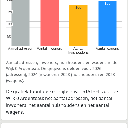
183
166
150
150
100
100
50
50
Aantal adressen
Aantal inwoners
Aantal
Aantal wagens
huishoudens
Aantal adressen, inwoners, huishoudens en wagens in de
Wijk 0 Argenteau. De gegevens gelden voor: 2026
(adressen), 2024 (inwoners), 2023 (huishoudens) en 2023
(wagens).
De grafiek toont de kerncijfers van STATBEL voor de
Wijk 0 Argenteau: het aantal adressen, het aantal
inwoners, het aantal huishoudens en het aantal
wagens.