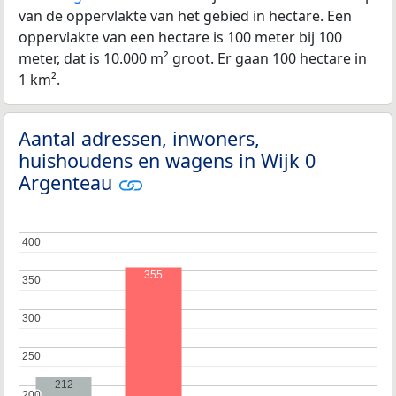
van de oppervlakte van het gebied in hectare. Een
oppervlakte van een hectare is 100 meter bij 100
meter, dat is 10.000 m² groot. Er gaan 100 hectare in
1 km².
Aantal adressen, inwoners,
huishoudens en wagens in Wijk 0
Argenteau
400
400
355
350
350
300
300
250
250
212
200
200