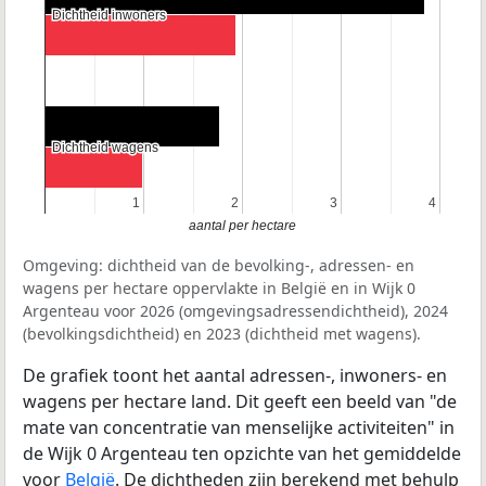
Dichtheid inwoners
Dichtheid inwoners
Dichtheid wagens
Dichtheid wagens
1
1
2
2
3
3
4
4
aantal per hectare
Omgeving: dichtheid van de bevolking-, adressen- en
wagens per hectare oppervlakte in België en in Wijk 0
Argenteau voor 2026 (omgevingsadressendichtheid), 2024
(bevolkingsdichtheid) en 2023 (dichtheid met wagens).
De grafiek toont het aantal adressen-, inwoners- en
wagens per hectare land. Dit geeft een beeld van "de
mate van concentratie van menselijke activiteiten" in
de Wijk 0 Argenteau ten opzichte van het gemiddelde
voor
België
. De dichtheden zijn berekend met behulp