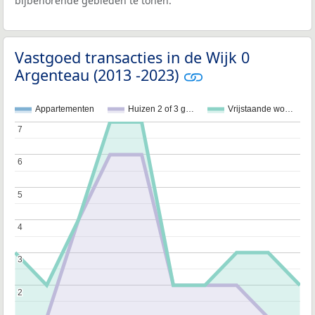
bijbehorende gebieden te tonen.
Vastgoed transacties in de Wijk 0
Argenteau (2013 -2023)
Appartementen
Huizen 2 of 3 g…
Vrijstaande wo…
7
7
6
6
5
5
4
4
3
3
2
2