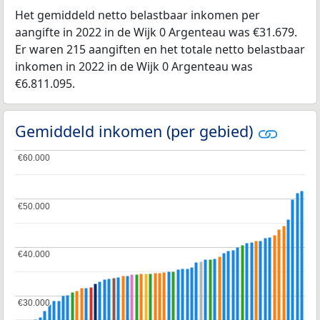
Het gemiddeld netto belastbaar inkomen per
aangifte in 2022 in de Wijk 0 Argenteau was €31.679.
Er waren 215 aangiften en het totale netto belastbaar
inkomen in 2022 in de Wijk 0 Argenteau was
€6.811.095.
Gemiddeld inkomen (per gebied)
€60.000
€60.000
€50.000
€50.000
€40.000
€40.000
€30.000
€30.000