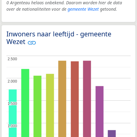
0 Argenteau helaas onbekend. Daarom worden hier de data
over de nationaliteiten voor de
gemeente Wezet
getoond.
Inwoners naar leeftijd - gemeente
Wezet
2.500
2.500
2.000
2.000
1.500
1.500
1.000
1.000