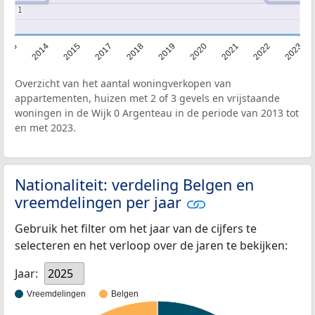
1
1
2013
2014
2015
2017
2018
2019
2020
2021
2022
2023
Overzicht van het aantal woningverkopen van
appartementen, huizen met 2 of 3 gevels en vrijstaande
woningen in de Wijk 0 Argenteau in de periode van 2013 tot
en met 2023.
Nationaliteit: verdeling Belgen en
vreemdelingen per jaar
Gebruik het filter om het jaar van de cijfers te
selecteren en het verloop over de jaren te bekijken:
Jaar:
2025
Vreemdelingen
Belgen