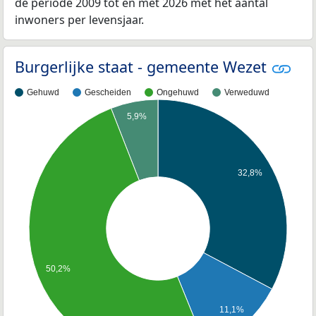
de periode 2009 tot en met 2026 met het aantal
inwoners per levensjaar.
Burgerlijke staat - gemeente Wezet
Gehuwd
Gescheiden
Ongehuwd
Verweduwd
5,9%
32,8%
50,2%
11,1%