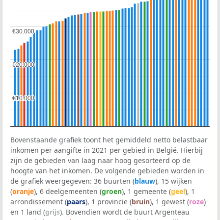
€30.000
€30.000
€20.000
€20.000
€10.000
€10.000
Bovenstaande grafiek toont het gemiddeld netto belastbaar
inkomen per aangifte in 2021 per gebied in België. Hierbij
zijn de gebieden van laag naar hoog gesorteerd op de
hoogte van het inkomen. De volgende gebieden worden in
de grafiek weergegeven: 36 buurten (
blauw
), 15 wijken
(
oranje
), 6 deelgemeenten (
groen
), 1 gemeente (
geel
), 1
arrondissement (
paars
), 1 provincie (
bruin
), 1 gewest (
roze
)
en 1 land (
grijs
). Bovendien wordt de buurt Argenteau