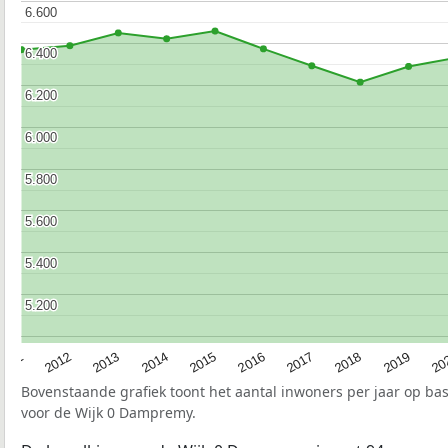
6.600
6.600
6.400
6.400
6.200
6.200
6.000
6.000
5.800
5.800
5.600
5.600
5.400
5.400
5.200
5.200
2015
20
2012
2017
2014
2019
2011
2016
2013
2018
Bovenstaande grafiek toont het aantal inwoners per jaar op ba
voor de Wijk 0 Dampremy.