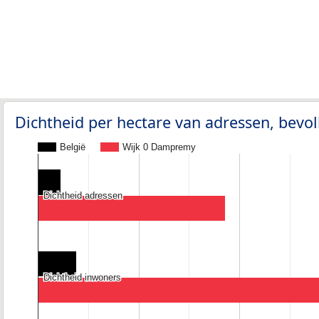
Dichtheid per hectare van adressen, bev
België
Wijk 0 Dampremy
Dichtheid adressen
Dichtheid adressen
Dichtheid inwoners
Dichtheid inwoners