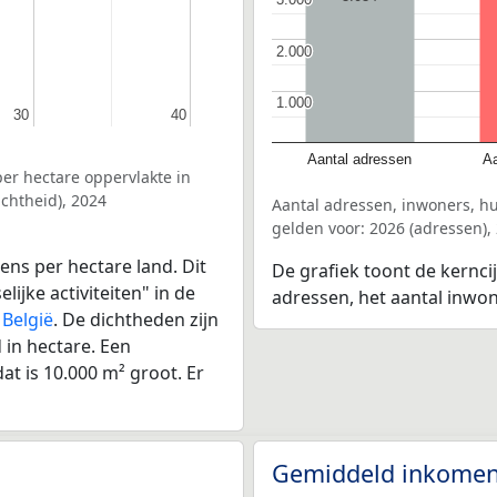
2.000
2.000
1.000
1.000
30
30
40
40
Aantal adressen
Aa
er hectare oppervlakte in
chtheid), 2024
Aantal adressen, inwoners, 
gelden voor: 2026 (adressen),
ens per hectare land. Dit
De grafiek toont de kernci
ijke activiteiten" in de
adressen, het aantal inwo
r
België
. De dichtheden zijn
in hectare. Een
at is 10.000 m² groot. Er
Gemiddeld inkomen