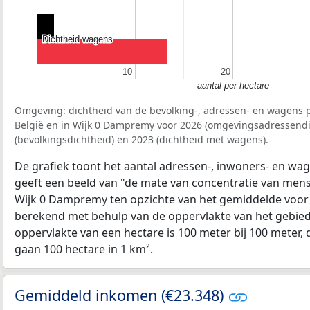
Dichtheid wagens
Dichtheid wagens
10
10
20
20
aantal per hectare
Omgeving: dichtheid van de bevolking-, adressen- en wagens p
België en in Wijk 0 Dampremy voor 2026 (omgevingsadressendi
(bevolkingsdichtheid) en 2023 (dichtheid met wagens).
De grafiek toont het aantal adressen-, inwoners- en wag
geeft een beeld van "de mate van concentratie van mensel
Wijk 0 Dampremy ten opzichte van het gemiddelde voo
berekend met behulp van de oppervlakte van het gebied 
oppervlakte van een hectare is 100 meter bij 100 meter, d
gaan 100 hectare in 1 km².
Gemiddeld inkomen (€23.348)