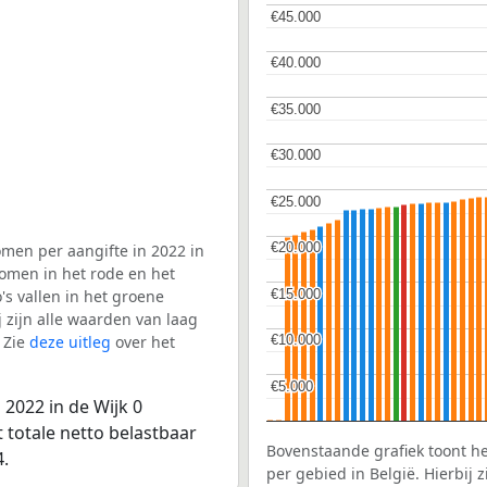
€45.000
€45.000
€40.000
€40.000
€35.000
€35.000
€30.000
€30.000
€25.000
€25.000
€20.000
€20.000
men per aangifte in 2022 in
omen in het rode en het
€15.000
€15.000
s vallen in het groene
j zijn alle waarden van laag
 Zie
deze uitleg
over het
€10.000
€10.000
€5.000
€5.000
2022 in de Wijk 0
totale netto belastbaar
Bovenstaande grafiek toont h
.
per gebied in België. Hierbij