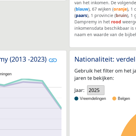
van het inkomen. De volgende
(
blauw
), 67 wijken (
oranje
), 1
(
paars
), 1 provincie (
bruin
), 1
Dampremy in het
rood
weerge
inkomensdata beschikbaar is 
naam en waarde van de bijbe
my (2013 -2023)
Nationaliteit: verd
Gebruik het filter om het j
oningen
jaren te bekijken:
Jaar:
2025
Vreemdelingen
Belgen