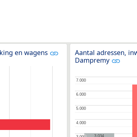
olking en wagens
Aantal adressen, in
Dampremy
7.000
7.000
6.000
6.000
5.000
5.000
4.000
4.000
3.034
3.000
3.000