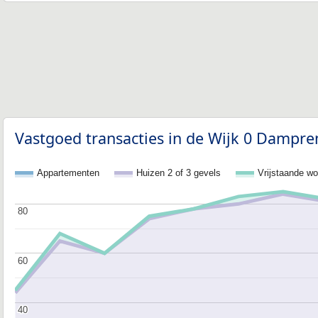
Vastgoed transacties in de Wijk 0 Dampre
Appartementen
Huizen 2 of 3 gevels
Vrijstaande w
80
80
60
60
40
40