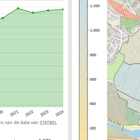
20
2022
2024
2021
2023
sis van de data van
STATBEL