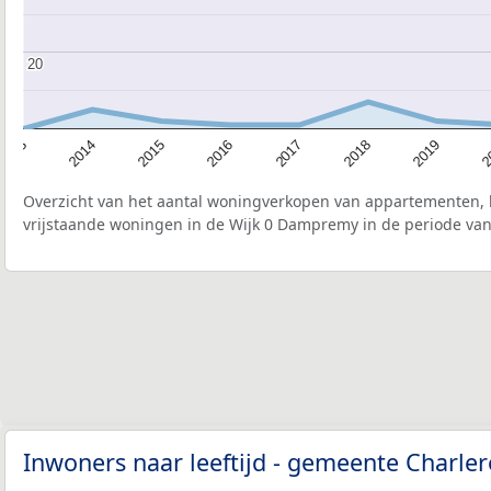
20
20
2015
2
2017
2014
2019
2016
2013
2018
Overzicht van het aantal woningverkopen van appartementen, h
vrijstaande woningen in de Wijk 0 Dampremy in de periode van
Inwoners naar leeftijd - gemeente Charle