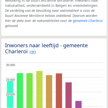
Bevolking in de buurt Ancienne Miroiterie: inwoners naar
nationaliteit, onderverdeeld in Belgen en vreemdelingen.
De verdeling van de bevolking naar nationaliteit is voor de
buurt Ancienne Miroiterie helaas onbekend. Daarom worden
hier de data over de nationaliteiten voor de
gemeente Charleroi
getoond.
Inwoners naar leeftijd - gemeente
Charleroi
30.000
30.000
25.000
25.000
20.000
20.000