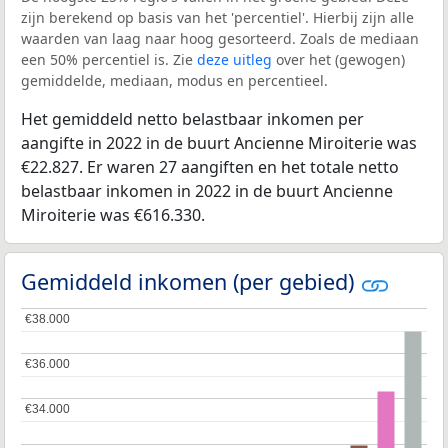
zijn berekend op basis van het 'percentiel'. Hierbij zijn alle
waarden van laag naar hoog gesorteerd. Zoals de mediaan
een 50% percentiel is. Zie
deze uitleg
over het (gewogen)
gemiddelde, mediaan, modus en percentieel.
Het gemiddeld netto belastbaar inkomen per
aangifte in 2022 in de buurt Ancienne Miroiterie was
€22.827. Er waren 27 aangiften en het totale netto
belastbaar inkomen in 2022 in de buurt Ancienne
Miroiterie was €616.330.
Gemiddeld inkomen (per gebied)
€38.000
€38.000
€36.000
€36.000
€34.000
€34.000