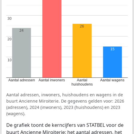
30
30
26
24
20
20
15
10
10
Aantal adressen
Aantal inwoners
Aantal
Aantal wagens
huishoudens
Aantal adressen, inwoners, huishoudens en wagens in de
buurt Ancienne Miroiterie. De gegevens gelden voor: 2026
(adressen), 2024 (inwoners), 2023 (huishoudens) en 2023
(wagens).
De grafiek toont de kerncijfers van STATBEL voor de
buurt Ancienne Miroiterie: het aantal adressen, het