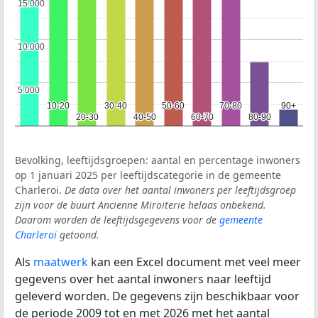
15.000
15.000
10.000
10.000
5.000
5.000
10-20
10-20
30-40
30-40
50-60
50-60
70-80
70-80
90+
90+
20-30
20-30
40-50
40-50
60-70
60-70
80-90
80-90
Bevolking, leeftijdsgroepen: aantal en percentage inwoners
op 1 januari 2025 per leeftijdscategorie in de gemeente
Charleroi.
De data over het aantal inwoners per leeftijdsgroep
zijn voor de buurt Ancienne Miroiterie helaas onbekend.
Daarom worden de leeftijdsgegevens voor de
gemeente
Charleroi
getoond.
Als
maatwerk
kan een Excel document met veel meer
gegevens over het aantal inwoners naar leeftijd
geleverd worden. De gegevens zijn beschikbaar voor
de periode 2009 tot en met 2026 met het aantal