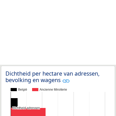
Dichtheid per hectare van adressen,
bevolking en wagens
België
Ancienne Miroiterie
Dichtheid adressen
Dichtheid adressen