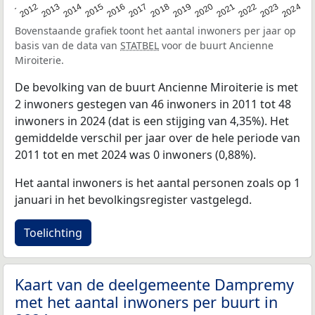
2020
2013
2019
2012
2018
2011
2024
2017
2023
2016
2022
2015
2021
2014
Bovenstaande grafiek toont het aantal inwoners per jaar op
basis van de data van
STATBEL
voor de buurt Ancienne
Miroiterie.
De bevolking van de buurt Ancienne Miroiterie is met
2 inwoners gestegen van 46 inwoners in 2011 tot 48
inwoners in 2024 (dat is een stijging van 4,35%). Het
gemiddelde verschil per jaar over de hele periode van
2011 tot en met 2024 was 0 inwoners (0,88%).
Het aantal inwoners is het aantal personen zoals op 1
januari in het bevolkingsregister vastgelegd.
Toelichting
Kaart van de deelgemeente Dampremy
met het aantal inwoners per buurt in