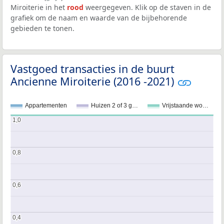
Miroiterie in het
rood
weergegeven. Klik op de staven in de
grafiek om de naam en waarde van de bijbehorende
gebieden te tonen.
Vastgoed transacties in de buurt
Ancienne Miroiterie (2016 -2021)
Appartementen
Huizen 2 of 3 g…
Vrijstaande wo…
1,0
1,0
0,8
0,8
0,6
0,6
0,4
0,4