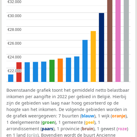
€32.000
€32.000
€30.000
€30.000
€28.000
€28.000
€26.000
€26.000
€24.000
€24.000
€22.000
€22.000
Bovenstaande grafiek toont het gemiddeld netto belastbaar
inkomen per aangifte in 2022 per gebied in België. Hierbij
zijn de gebieden van laag naar hoog gesorteerd op de
hoogte van het inkomen. De volgende gebieden worden in
de grafiek weergegeven: 7 buurten (
blauw
), 1 wijk (
oranje
),
1 deelgemeente (
groen
), 1 gemeente (
geel
), 1
arrondissement (
paars
), 1 provincie (
bruin
), 1 gewest (
roze
)
en 1 land (
grijs
). Bovendien wordt de buurt Ancienne