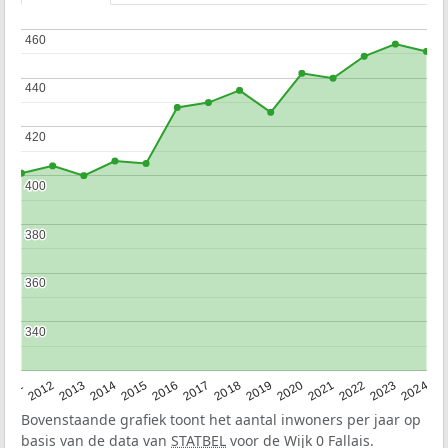
460
460
440
440
420
420
400
400
380
380
360
360
340
340
2020
2013
2019
2012
2018
2011
2024
2017
2023
2016
2022
2015
2021
2014
Bovenstaande grafiek toont het aantal inwoners per jaar op
basis van de data van
STATBEL
voor de Wijk 0 Fallais.