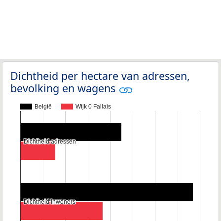
Dichtheid per hectare van adressen,
bevolking en wagens
België
Wijk 0 Fallais
Dichtheid adressen
Dichtheid adressen
Dichtheid inwoners
Dichtheid inwoners