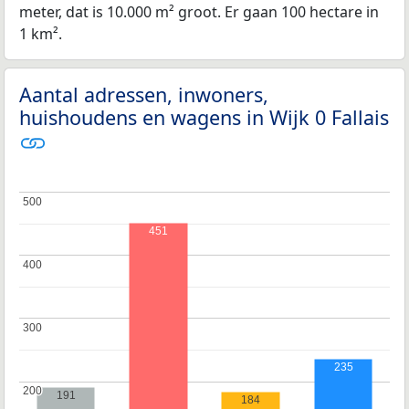
meter, dat is 10.000 m² groot. Er gaan 100 hectare in
1 km².
Aantal adressen, inwoners,
huishoudens en wagens in Wijk 0 Fallais
500
500
451
400
400
300
300
235
200
200
191
184