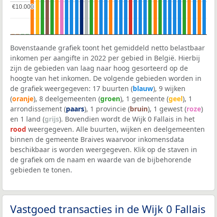
€10.000
€10.000
Bovenstaande grafiek toont het gemiddeld netto belastbaar
inkomen per aangifte in 2022 per gebied in België. Hierbij
zijn de gebieden van laag naar hoog gesorteerd op de
hoogte van het inkomen. De volgende gebieden worden in
de grafiek weergegeven: 17 buurten (
blauw
), 9 wijken
(
oranje
), 8 deelgemeenten (
groen
), 1 gemeente (
geel
), 1
arrondissement (
paars
), 1 provincie (
bruin
), 1 gewest (
roze
)
en 1 land (
grijs
). Bovendien wordt de Wijk 0 Fallais in het
rood
weergegeven. Alle buurten, wijken en deelgemeenten
binnen de gemeente Braives waarvoor inkomensdata
beschikbaar is worden weergegeven. Klik op de staven in
de grafiek om de naam en waarde van de bijbehorende
gebieden te tonen.
Vastgoed transacties in de Wijk 0 Fallais