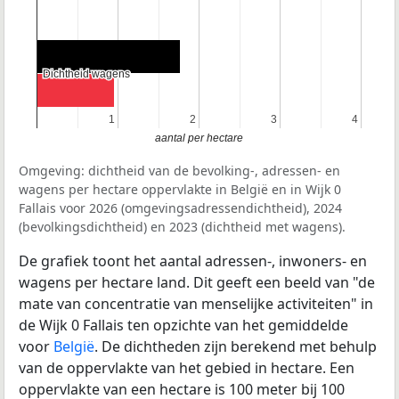
Dichtheid wagens
Dichtheid wagens
1
1
2
2
3
3
4
4
aantal per hectare
Omgeving: dichtheid van de bevolking-, adressen- en
wagens per hectare oppervlakte in België en in Wijk 0
Fallais voor 2026 (omgevingsadressendichtheid), 2024
(bevolkingsdichtheid) en 2023 (dichtheid met wagens).
De grafiek toont het aantal adressen-, inwoners- en
wagens per hectare land. Dit geeft een beeld van "de
mate van concentratie van menselijke activiteiten" in
de Wijk 0 Fallais ten opzichte van het gemiddelde
voor
België
. De dichtheden zijn berekend met behulp
van de oppervlakte van het gebied in hectare. Een
oppervlakte van een hectare is 100 meter bij 100