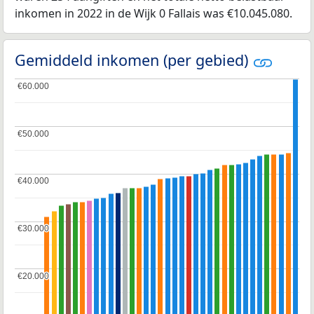
inkomen in 2022 in de Wijk 0 Fallais was €10.045.080.
Gemiddeld inkomen (per gebied)
€60.000
€60.000
€50.000
€50.000
€40.000
€40.000
€30.000
€30.000
€20.000
€20.000