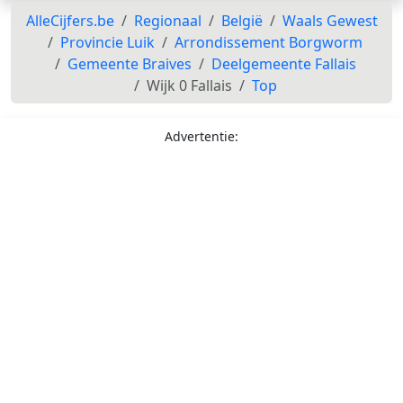
AlleCijfers.be
Regionaal
België
Waals Gewest
Provincie Luik
Arrondissement Borgworm
Gemeente Braives
Deelgemeente Fallais
Wijk 0 Fallais
Top
Advertentie: