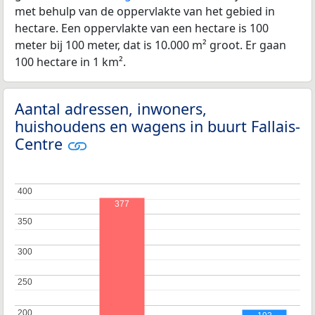
met behulp van de oppervlakte van het gebied in
hectare. Een oppervlakte van een hectare is 100
meter bij 100 meter, dat is 10.000 m² groot. Er gaan
100 hectare in 1 km².
Aantal adressen, inwoners,
huishoudens en wagens in buurt Fallais-
Centre
400
400
377
350
350
300
300
250
250
200
200