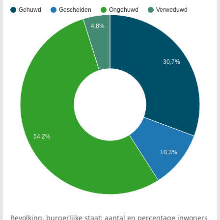
Gehuwd
Gescheiden
Ongehuwd
Verweduwd
4,8%
30,7%
54,2%
10,3%
Bevolking, burgerlijke staat: aantal en percentage inwoners