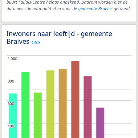
buurt Fallais-Centre helaas onbekend. Daarom worden hier de
data over de nationaliteiten voor de
gemeente Braives
getoond.
Inwoners naar leeftijd - gemeente
Braives
1.000
1.000
800
800
600
600
400
400