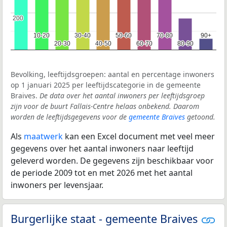
200
200
10-20
10-20
30-40
30-40
50-60
50-60
70-80
70-80
90+
90+
20-30
20-30
40-50
40-50
60-70
60-70
80-90
80-90
Bevolking, leeftijdsgroepen: aantal en percentage inwoners
op 1 januari 2025 per leeftijdscategorie in de gemeente
Braives.
De data over het aantal inwoners per leeftijdsgroep
zijn voor de buurt Fallais-Centre helaas onbekend. Daarom
worden de leeftijdsgegevens voor de
gemeente Braives
getoond.
Als
maatwerk
kan een Excel document met veel meer
gegevens over het aantal inwoners naar leeftijd
geleverd worden. De gegevens zijn beschikbaar voor
de periode 2009 tot en met 2026 met het aantal
inwoners per levensjaar.
Burgerlijke staat - gemeente Braives