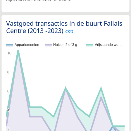
Vastgoed transacties in de buurt Fallais-
Centre (2013 -2023)
Appartementen
Huizen 2 of 3 g…
Vrijstaande wo…
10
10
8
8
6
6
4
4
2
2