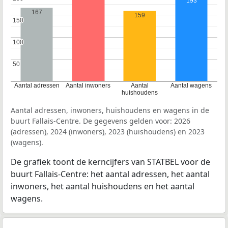
193
167
159
150
150
100
100
50
50
Aantal adressen
Aantal inwoners
Aantal
Aantal wagens
huishoudens
Aantal adressen, inwoners, huishoudens en wagens in de
buurt Fallais-Centre. De gegevens gelden voor: 2026
(adressen), 2024 (inwoners), 2023 (huishoudens) en 2023
(wagens).
De grafiek toont de kerncijfers van STATBEL voor de
buurt Fallais-Centre: het aantal adressen, het aantal
inwoners, het aantal huishoudens en het aantal
wagens.