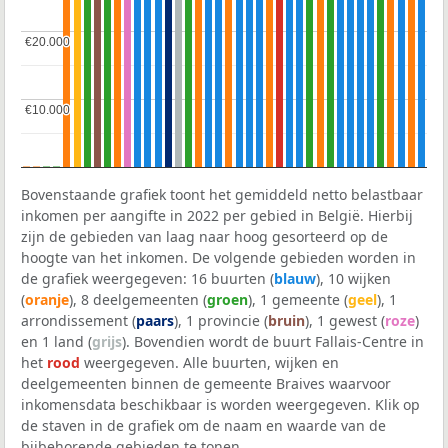
€20.000
€20.000
€10.000
€10.000
Bovenstaande grafiek toont het gemiddeld netto belastbaar
inkomen per aangifte in 2022 per gebied in België. Hierbij
zijn de gebieden van laag naar hoog gesorteerd op de
hoogte van het inkomen. De volgende gebieden worden in
de grafiek weergegeven: 16 buurten (
blauw
), 10 wijken
(
oranje
), 8 deelgemeenten (
groen
), 1 gemeente (
geel
), 1
arrondissement (
paars
), 1 provincie (
bruin
), 1 gewest (
roze
)
en 1 land (
grijs
). Bovendien wordt de buurt Fallais-Centre in
het
rood
weergegeven. Alle buurten, wijken en
deelgemeenten binnen de gemeente Braives waarvoor
inkomensdata beschikbaar is worden weergegeven. Klik op
de staven in de grafiek om de naam en waarde van de
bijbehorende gebieden te tonen.