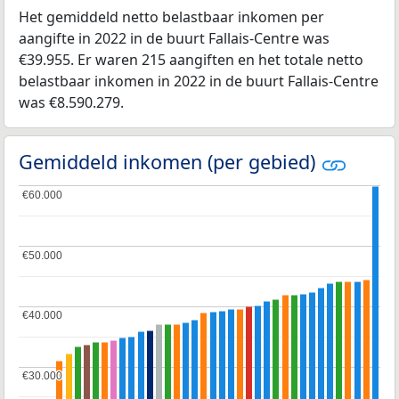
Het gemiddeld netto belastbaar inkomen per
aangifte in 2022 in de buurt Fallais-Centre was
€39.955. Er waren 215 aangiften en het totale netto
belastbaar inkomen in 2022 in de buurt Fallais-Centre
was €8.590.279.
Gemiddeld inkomen (per gebied)
€60.000
€60.000
€50.000
€50.000
€40.000
€40.000
€30.000
€30.000