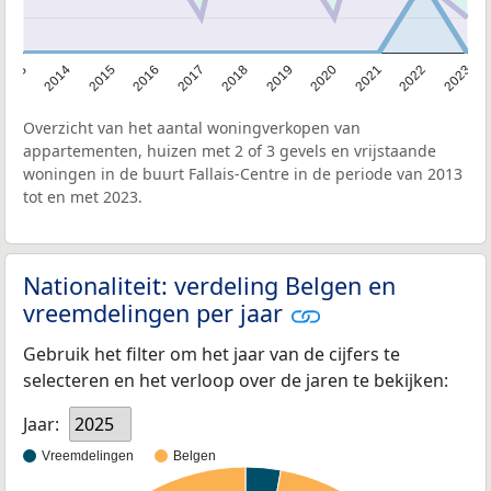
2013
2014
2015
2016
2017
2018
2019
2020
2021
2022
2023
Overzicht van het aantal woningverkopen van
appartementen, huizen met 2 of 3 gevels en vrijstaande
woningen in de buurt Fallais-Centre in de periode van 2013
tot en met 2023.
Nationaliteit: verdeling Belgen en
vreemdelingen per jaar
Gebruik het filter om het jaar van de cijfers te
selecteren en het verloop over de jaren te bekijken:
Jaar:
2025
Vreemdelingen
Belgen