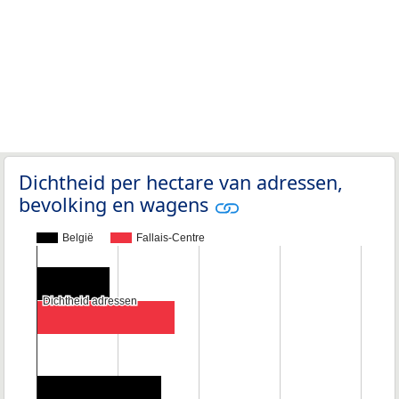
Dichtheid per hectare van adressen,
bevolking en wagens
België
Fallais-Centre
Dichtheid adressen
Dichtheid adressen