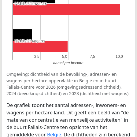
Dichtheid inwoners
Dichtheid inwoners
Dichtheid wagens
Dichtheid wagens
2,5
2,5
5,0
5,0
7,5
7,5
10,0
10,0
aantal per hectare
Omgeving: dichtheid van de bevolking-, adressen- en
wagens per hectare oppervlakte in België en in buurt
Fallais-Centre voor 2026 (omgevingsadressendichtheid),
2024 (bevolkingsdichtheid) en 2023 (dichtheid met wagens).
De grafiek toont het aantal adressen-, inwoners- en
wagens per hectare land. Dit geeft een beeld van "de
mate van concentratie van menselijke activiteiten" in
de buurt Fallais-Centre ten opzichte van het
gemiddelde voor
België
. De dichtheden zijn berekend