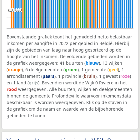
€10.000
€10.000
Bovenstaande grafiek toont het gemiddeld netto belastbaar
inkomen per aangifte in 2022 per gebied in België. Hierbij
zijn de gebieden van laag naar hoog gesorteerd op de
hoogte van het inkomen. De volgende gebieden worden in
de grafiek weergegeven: 41 buurten (
blauw
), 13 wijken
(
oranje
), 6 deelgemeenten (
groen
), 1 gemeente (
geel
), 1
arrondissement (
paars
), 1 provincie (
bruin
), 1 gewest (
roze
)
en 1 land (
grijs
). Bovendien wordt de Wijk 0 Riviere in het
rood
weergegeven. Alle buurten, wijken en deelgemeenten
binnen de gemeente Profondeville waarvoor inkomensdata
beschikbaar is worden weergegeven. Klik op de staven in
de grafiek om de naam en waarde van de bijbehorende
gebieden te tonen.