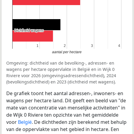
Dichtheid wagens
Dichtheid wagens
1
1
2
2
3
3
4
4
aantal per hectare
Omgeving: dichtheid van de bevolking-, adressen- en
wagens per hectare oppervlakte in België en in Wijk 0
Riviere voor 2026 (omgevingsadressendichtheid), 2024
(bevolkingsdichtheid) en 2023 (dichtheid met wagens).
De grafiek toont het aantal adressen-, inwoners- en
wagens per hectare land. Dit geeft een beeld van "de
mate van concentratie van menselijke activiteiten" in
de Wijk 0 Riviere ten opzichte van het gemiddelde
voor
België
. De dichtheden zijn berekend met behulp
van de oppervlakte van het gebied in hectare. Een