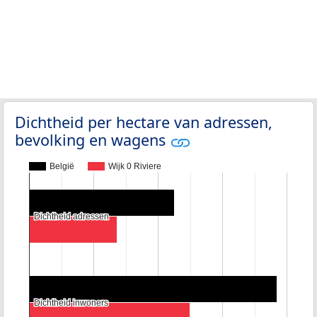
Dichtheid per hectare van adressen,
bevolking en wagens
België
Wijk 0 Riviere
Dichtheid adressen
Dichtheid adressen
Dichtheid inwoners
Dichtheid inwoners