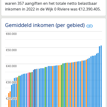
waren 357 aangiften en het totale netto belastbaar
inkomen in 2022 in de Wijk 0 Riviere was €12.390.405.
Gemiddeld inkomen (per gebied)
€60.000
€60.000
€50.000
€50.000
€40.000
€40.000
€30.000
€30.000
€20.000
€20.000