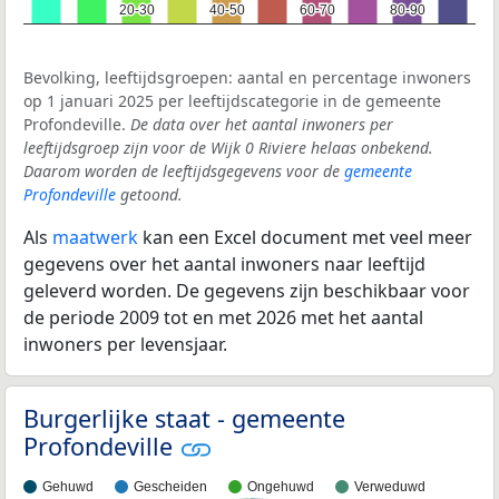
20-30
20-30
40-50
40-50
60-70
60-70
80-90
80-90
Bevolking, leeftijdsgroepen: aantal en percentage inwoners
op 1 januari 2025 per leeftijdscategorie in de gemeente
Profondeville.
De data over het aantal inwoners per
leeftijdsgroep zijn voor de Wijk 0 Riviere helaas onbekend.
Daarom worden de leeftijdsgegevens voor de
gemeente
Profondeville
getoond.
Als
maatwerk
kan een Excel document met veel meer
gegevens over het aantal inwoners naar leeftijd
geleverd worden. De gegevens zijn beschikbaar voor
de periode 2009 tot en met 2026 met het aantal
inwoners per levensjaar.
Burgerlijke staat - gemeente
Profondeville
Gehuwd
Gescheiden
Ongehuwd
Verweduwd