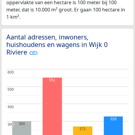
oppervlakte van een hectare is 100 meter bij 100
meter, dat is 10.000 m² groot. Er gaan 100 hectare in
1 km².
Aantal adressen, inwoners,
huishoudens en wagens in Wijk 0
Riviere
600
600
551
500
500
400
400
328
300
300
300
271