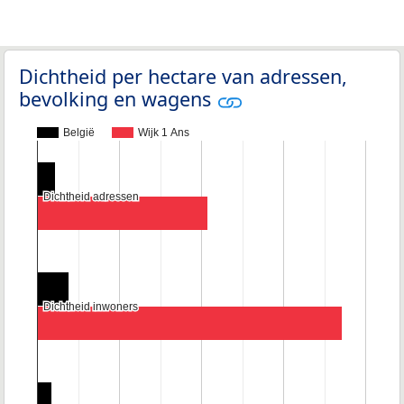
Dichtheid per hectare van adressen,
bevolking en wagens
België
Wijk 1 Ans
Dichtheid adressen
Dichtheid adressen
Dichtheid inwoners
Dichtheid inwoners