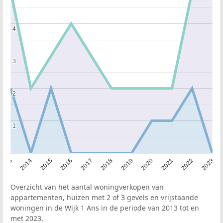
4
4
3
3
2
2
1
1
2013
2014
2015
2016
2017
2018
2019
2020
2021
2022
2023
Overzicht van het aantal woningverkopen van
appartementen, huizen met 2 of 3 gevels en vrijstaande
woningen in de Wijk 1 Ans in de periode van 2013 tot en
met 2023.