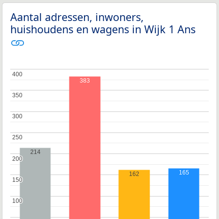
Aantal adressen, inwoners,
huishoudens en wagens in Wijk 1 Ans
400
400
383
350
350
300
300
250
250
214
200
200
165
162
150
150
100
100