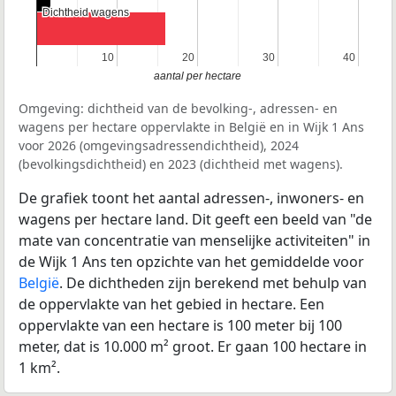
Dichtheid wagens
Dichtheid wagens
10
10
20
20
30
30
40
40
aantal per hectare
Omgeving: dichtheid van de bevolking-, adressen- en
wagens per hectare oppervlakte in België en in Wijk 1 Ans
voor 2026 (omgevingsadressendichtheid), 2024
(bevolkingsdichtheid) en 2023 (dichtheid met wagens).
De grafiek toont het aantal adressen-, inwoners- en
wagens per hectare land. Dit geeft een beeld van "de
mate van concentratie van menselijke activiteiten" in
de Wijk 1 Ans ten opzichte van het gemiddelde voor
België
. De dichtheden zijn berekend met behulp van
de oppervlakte van het gebied in hectare. Een
oppervlakte van een hectare is 100 meter bij 100
meter, dat is 10.000 m² groot. Er gaan 100 hectare in
1 km².