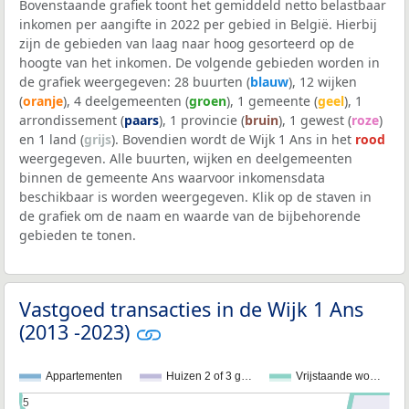
Bovenstaande grafiek toont het gemiddeld netto belastbaar
inkomen per aangifte in 2022 per gebied in België. Hierbij
zijn de gebieden van laag naar hoog gesorteerd op de
hoogte van het inkomen. De volgende gebieden worden in
de grafiek weergegeven: 28 buurten (
blauw
), 12 wijken
(
oranje
), 4 deelgemeenten (
groen
), 1 gemeente (
geel
), 1
arrondissement (
paars
), 1 provincie (
bruin
), 1 gewest (
roze
)
en 1 land (
grijs
). Bovendien wordt de Wijk 1 Ans in het
rood
weergegeven. Alle buurten, wijken en deelgemeenten
binnen de gemeente Ans waarvoor inkomensdata
beschikbaar is worden weergegeven. Klik op de staven in
de grafiek om de naam en waarde van de bijbehorende
gebieden te tonen.
Vastgoed transacties in de Wijk 1 Ans
(2013 -2023)
Appartementen
Huizen 2 of 3 g…
Vrijstaande wo…
5
5