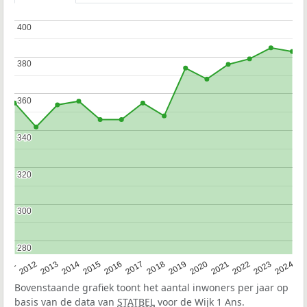
400
400
380
380
360
360
340
340
320
320
300
300
280
280
2020
2013
2019
2012
2018
2011
2024
2017
2023
2016
2022
2015
2021
2014
Bovenstaande grafiek toont het aantal inwoners per jaar op
basis van de data van
STATBEL
voor de Wijk 1 Ans.