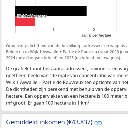
Dichtheid wagens
Dichtheid wagens
1
1
2
2
aantal per hectare
Omgeving: dichtheid van de bevolking-, adressen- en wagens p
België en in Wijk 1 Aywaille + Partie de Rouvreux voor 2026 (o
2024 (bevolkingsdichtheid) en 2023 (dichtheid met wagens).
De grafiek toont het aantal adressen-, inwoners- en wag
geeft een beeld van "de mate van concentratie van mensel
Wijk 1 Aywaille + Partie de Rouvreux ten opzichte van h
De dichtheden zijn berekend met behulp van de oppervla
hectare. Een oppervlakte van een hectare is 100 meter bij
m² groot. Er gaan 100 hectare in 1 km².
Gemiddeld inkomen (€43.837)