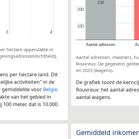
238
200
200
100
100
3
3
4
4
Aantal adressen
Aa
er hectare oppervlakte in
mgevingsadressendichtheid),
Aantal adressen, inwoners, hu
Rouvreux. De gegevens gelden
en 2023 (wagens).
ens per hectare land. Dit
ijke activiteiten" in de
De grafiek toont de kerncij
et gemiddelde voor
België
.
Rouvreux: het aantal adres
kte van het gebied in
aantal wagens.
 100 meter, dat is 10.000
Gemiddeld inkomen