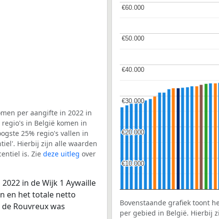
€60.000
€60.000
€50.000
€50.000
€40.000
€40.000
€30.000
€30.000
men per aangifte in 2022 in
 regio's in België komen in
€20.000
€20.000
ogste 25% regio's vallen in
el'. Hierbij zijn alle waarden
ntiel is. Zie
deze uitleg
over
€10.000
€10.000
2022 in de Wijk 1 Aywaille
n en het totale netto
Bovenstaande grafiek toont h
ie de Rouvreux was
per gebied in België. Hierbij