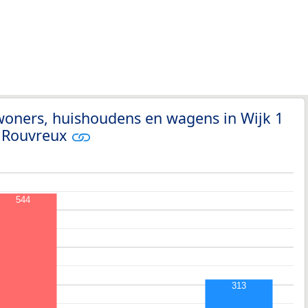
woners, huishoudens en wagens in Wijk 1
e Rouvreux
544
313