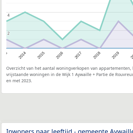
4
4
2
2
2015
2
2017
2014
2019
2016
2013
2018
Overzicht van het aantal woningverkopen van appartementen, h
vrijstaande woningen in de Wijk 1 Aywaille + Partie de Rouvreu
en met 2023.
Inwoners naar leeftijd - gemeente Aywail