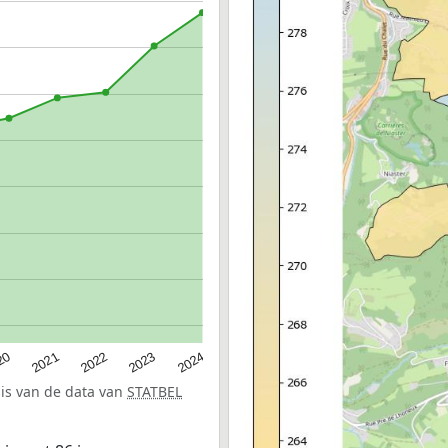
20
2022
2024
2021
2023
sis van de data van
STATBEL