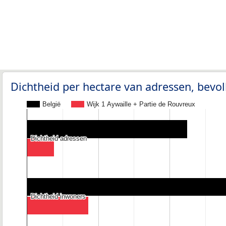
Dichtheid per hectare van adressen, bev
België
Wijk 1 Aywaille + Partie de Rouvreux
Dichtheid adressen
Dichtheid adressen
Dichtheid inwoners
Dichtheid inwoners