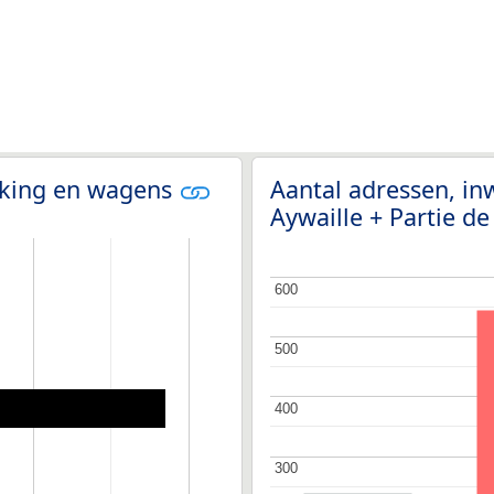
olking en wagens
Aantal adressen, in
Aywaille + Partie d
600
600
500
500
400
400
300
300