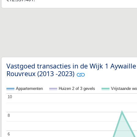
Vastgoed transacties in de Wijk 1 Aywaille
Rouvreux (2013 -2023)
Appartementen
Huizen 2 of 3 gevels
Vrijstaande w
10
10
8
8
6
6