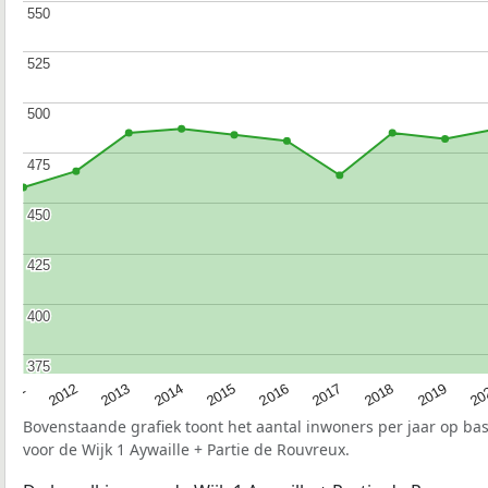
550
550
525
525
500
500
475
475
450
450
425
425
400
400
375
375
2015
20
2012
2017
2014
2019
2011
2016
2013
2018
Bovenstaande grafiek toont het aantal inwoners per jaar op ba
voor de Wijk 1 Aywaille + Partie de Rouvreux.