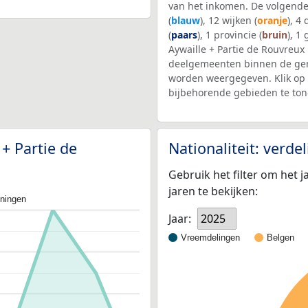
van het inkomen. De volgende
(
blauw
), 12 wijken (
oranje
), 4
(
paars
), 1 provincie (
bruin
), 1
Aywaille + Partie de Rouvreux
deelgemeenten binnen de gem
worden weergegeven. Klik op 
bijbehorende gebieden te ton
 + Partie de
Nationaliteit: verd
Gebruik het filter om het j
jaren te bekijken:
oningen
Jaar:
2025
Vreemdelingen
Belgen