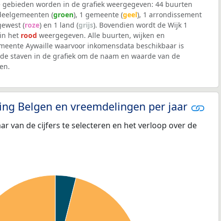
 gebieden worden in de grafiek weergegeven: 44 buurten
 deelgemeenten (
groen
), 1 gemeente (
geel
), 1 arrondissement
 gewest (
roze
) en 1 land (
grijs
). Bovendien wordt de Wijk 1
 in het
rood
weergegeven. Alle buurten, wijken en
eente Aywaille waarvoor inkomensdata beschikbaar is
de staven in de grafiek om de naam en waarde van de
en.
eling Belgen en vreemdelingen per jaar
aar van de cijfers te selecteren en het verloop over de