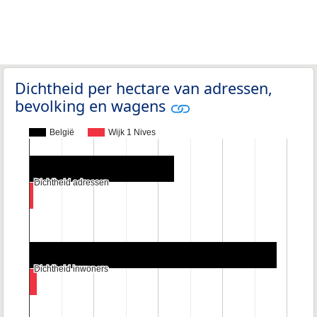
Dichtheid per hectare van adressen,
bevolking en wagens
België
Wijk 1 Nives
Dichtheid adressen
Dichtheid adressen
Dichtheid inwoners
Dichtheid inwoners