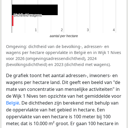
Dichtheid wagens
Dichtheid wagens
1
1
2
2
3
3
4
4
aantal per hectare
Omgeving: dichtheid van de bevolking-, adressen- en
wagens per hectare oppervlakte in België en in Wijk 1 Nives
voor 2026 (omgevingsadressendichtheid), 2024
(bevolkingsdichtheid) en 2023 (dichtheid met wagens).
De grafiek toont het aantal adressen-, inwoners- en
wagens per hectare land. Dit geeft een beeld van "de
mate van concentratie van menselijke activiteiten" in
de Wijk 1 Nives ten opzichte van het gemiddelde voor
België
. De dichtheden zijn berekend met behulp van
de oppervlakte van het gebied in hectare. Een
oppervlakte van een hectare is 100 meter bij 100
meter, dat is 10.000 m² groot. Er gaan 100 hectare in