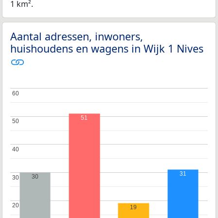
1 km².
Aantal adressen, inwoners,
huishoudens en wagens in Wijk 1 Nives
60
60
51
50
50
40
40
31
30
30
30
20
20
19