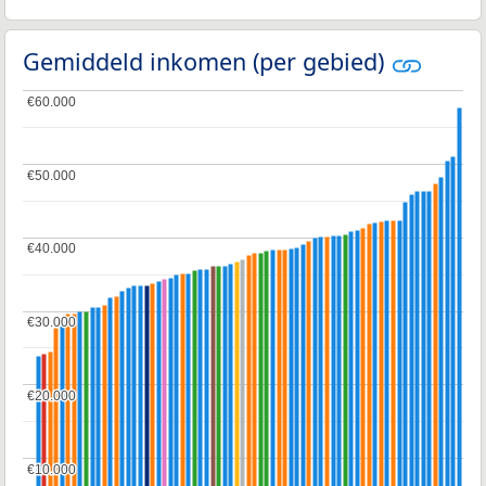
Gemiddeld inkomen (per gebied)
€60.000
€60.000
€50.000
€50.000
€40.000
€40.000
€30.000
€30.000
€20.000
€20.000
€10.000
€10.000