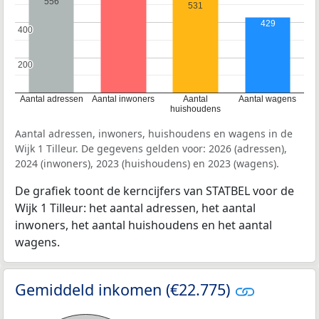
556
531
429
400
400
200
200
Aantal adressen
Aantal inwoners
Aantal
Aantal wagens
huishoudens
Aantal adressen, inwoners, huishoudens en wagens in de
Wijk 1 Tilleur. De gegevens gelden voor: 2026 (adressen),
2024 (inwoners), 2023 (huishoudens) en 2023 (wagens).
De grafiek toont de kerncijfers van STATBEL voor de
Wijk 1 Tilleur: het aantal adressen, het aantal
inwoners, het aantal huishoudens en het aantal
wagens.
Gemiddeld inkomen (€22.775)