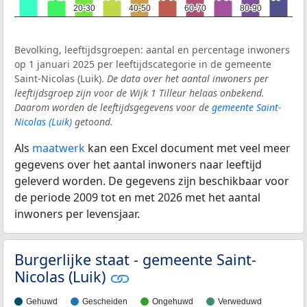
20-30
20-30
40-50
40-50
60-70
60-70
80-90
80-90
Bevolking, leeftijdsgroepen: aantal en percentage inwoners
op 1 januari 2025 per leeftijdscategorie in de gemeente
Saint-Nicolas (Luik).
De data over het aantal inwoners per
leeftijdsgroep zijn voor de Wijk 1 Tilleur helaas onbekend.
Daarom worden de leeftijdsgegevens voor de
gemeente Saint-
Nicolas (Luik)
getoond.
Als
maatwerk
kan een Excel document met veel meer
gegevens over het aantal inwoners naar leeftijd
geleverd worden. De gegevens zijn beschikbaar voor
de periode 2009 tot en met 2026 met het aantal
inwoners per levensjaar.
Burgerlijke staat - gemeente Saint-
Nicolas (Luik)
Gehuwd
Gescheiden
Ongehuwd
Verweduwd