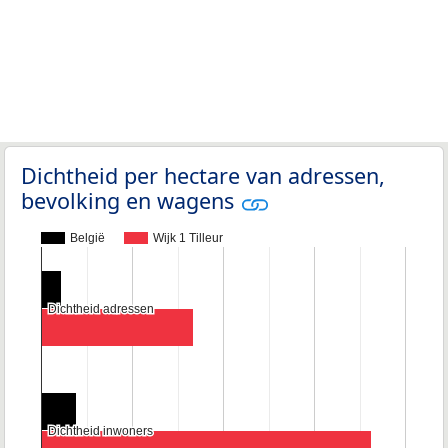
Dichtheid per hectare van adressen,
bevolking en wagens
België
Wijk 1 Tilleur
Dichtheid adressen
Dichtheid adressen
Dichtheid inwoners
Dichtheid inwoners