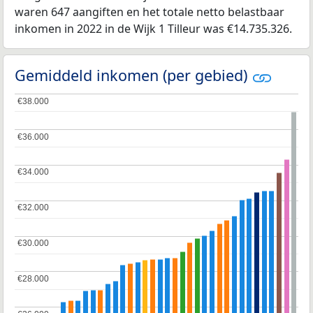
waren 647 aangiften en het totale netto belastbaar
inkomen in 2022 in de Wijk 1 Tilleur was €14.735.326.
Gemiddeld inkomen (per gebied)
€38.000
€38.000
€36.000
€36.000
€34.000
€34.000
€32.000
€32.000
€30.000
€30.000
€28.000
€28.000