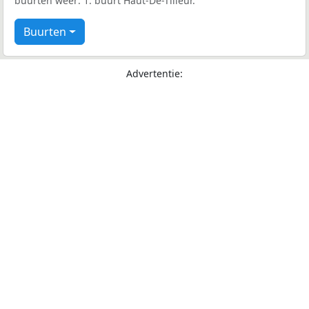
buurten weer: 1: buurt Haut-De-Tilleur.
Buurten
Advertentie: