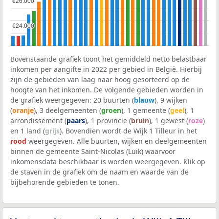
€26.000
€26.000
€24.000
€24.000
Bovenstaande grafiek toont het gemiddeld netto belastbaar
inkomen per aangifte in 2022 per gebied in België. Hierbij
zijn de gebieden van laag naar hoog gesorteerd op de
hoogte van het inkomen. De volgende gebieden worden in
de grafiek weergegeven: 20 buurten (
blauw
), 9 wijken
(
oranje
), 3 deelgemeenten (
groen
), 1 gemeente (
geel
), 1
arrondissement (
paars
), 1 provincie (
bruin
), 1 gewest (
roze
)
en 1 land (
grijs
). Bovendien wordt de Wijk 1 Tilleur in het
rood
weergegeven. Alle buurten, wijken en deelgemeenten
binnen de gemeente Saint-Nicolas (Luik) waarvoor
inkomensdata beschikbaar is worden weergegeven. Klik op
de staven in de grafiek om de naam en waarde van de
bijbehorende gebieden te tonen.