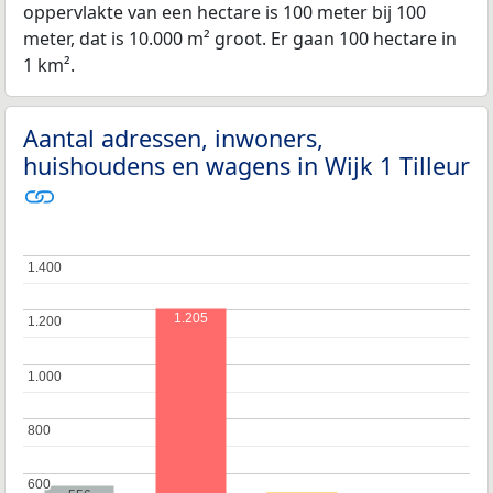
oppervlakte van een hectare is 100 meter bij 100
meter, dat is 10.000 m² groot. Er gaan 100 hectare in
1 km².
Aantal adressen, inwoners,
huishoudens en wagens in Wijk 1 Tilleur
1.400
1.400
1.205
1.200
1.200
1.000
1.000
800
800
600
600