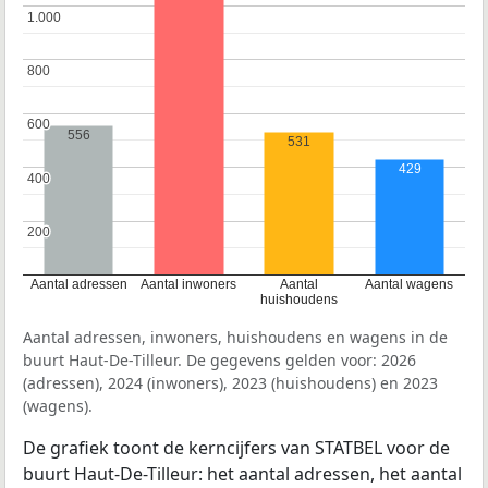
1.000
1.000
800
800
600
600
556
531
429
400
400
200
200
Aantal adressen
Aantal inwoners
Aantal
Aantal wagens
huishoudens
Aantal adressen, inwoners, huishoudens en wagens in de
buurt Haut-De-Tilleur. De gegevens gelden voor: 2026
(adressen), 2024 (inwoners), 2023 (huishoudens) en 2023
(wagens).
De grafiek toont de kerncijfers van STATBEL voor de
buurt Haut-De-Tilleur: het aantal adressen, het aantal