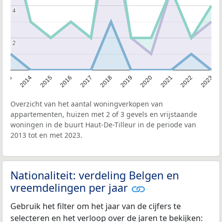
4
4
2
2
2013
2014
2015
2016
2017
2018
2019
2020
2021
2022
2023
Overzicht van het aantal woningverkopen van
appartementen, huizen met 2 of 3 gevels en vrijstaande
woningen in de buurt Haut-De-Tilleur in de periode van
2013 tot en met 2023.
Nationaliteit: verdeling Belgen en
vreemdelingen per jaar
Gebruik het filter om het jaar van de cijfers te
selecteren en het verloop over de jaren te bekijken: