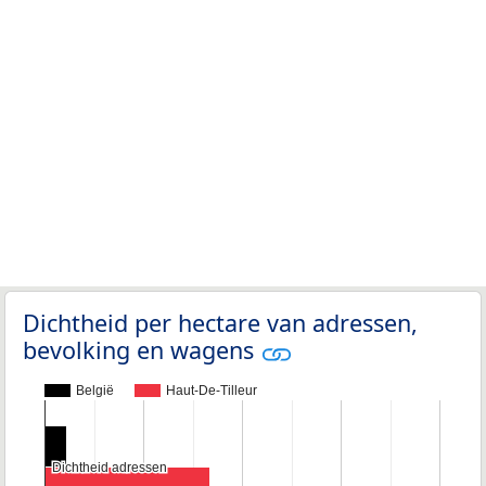
Dichtheid per hectare van adressen,
bevolking en wagens
België
Haut-De-Tilleur
Dichtheid adressen
Dichtheid adressen