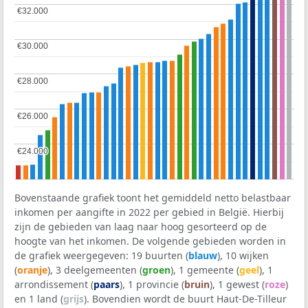
€32.000
€32.000
€30.000
€30.000
€28.000
€28.000
€26.000
€26.000
€24.000
€24.000
Bovenstaande grafiek toont het gemiddeld netto belastbaar
inkomen per aangifte in 2022 per gebied in België. Hierbij
zijn de gebieden van laag naar hoog gesorteerd op de
hoogte van het inkomen. De volgende gebieden worden in
de grafiek weergegeven: 19 buurten (
blauw
), 10 wijken
(
oranje
), 3 deelgemeenten (
groen
), 1 gemeente (
geel
), 1
arrondissement (
paars
), 1 provincie (
bruin
), 1 gewest (
roze
)
en 1 land (
grijs
). Bovendien wordt de buurt Haut-De-Tilleur