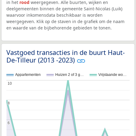
in het
rood
weergegeven. Alle buurten, wijken en
deelgemeenten binnen de gemeente Saint-Nicolas (Luik)
waarvoor inkomensdata beschikbaar is worden
weergegeven. Klik op de staven in de grafiek om de naam
en waarde van de bijbehorende gebieden te tonen.
Vastgoed transacties in de buurt Haut-
De-Tilleur (2013 -2023)
Appartementen
Huizen 2 of 3 g…
Vrijstaande wo…
10
10
8
8
6
6