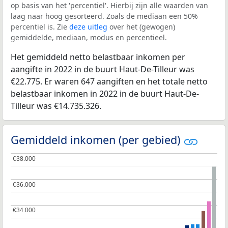
op basis van het 'percentiel'. Hierbij zijn alle waarden van
laag naar hoog gesorteerd. Zoals de mediaan een 50%
percentiel is. Zie
deze uitleg
over het (gewogen)
gemiddelde, mediaan, modus en percentieel.
Het gemiddeld netto belastbaar inkomen per
aangifte in 2022 in de buurt Haut-De-Tilleur was
€22.775. Er waren 647 aangiften en het totale netto
belastbaar inkomen in 2022 in de buurt Haut-De-
Tilleur was €14.735.326.
Gemiddeld inkomen (per gebied)
€38.000
€38.000
€36.000
€36.000
€34.000
€34.000