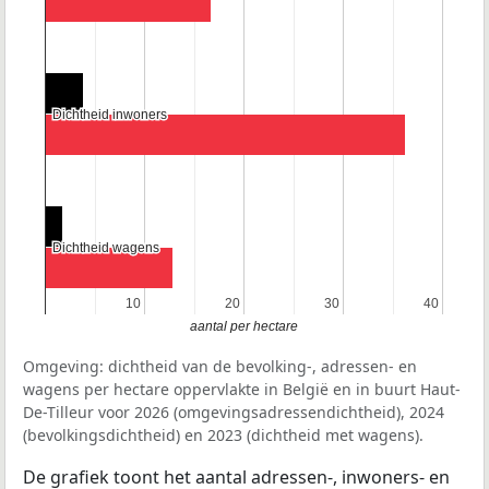
Dichtheid inwoners
Dichtheid inwoners
Dichtheid wagens
Dichtheid wagens
10
10
20
20
30
30
40
40
aantal per hectare
Omgeving: dichtheid van de bevolking-, adressen- en
wagens per hectare oppervlakte in België en in buurt Haut-
De-Tilleur voor 2026 (omgevingsadressendichtheid), 2024
(bevolkingsdichtheid) en 2023 (dichtheid met wagens).
De grafiek toont het aantal adressen-, inwoners- en