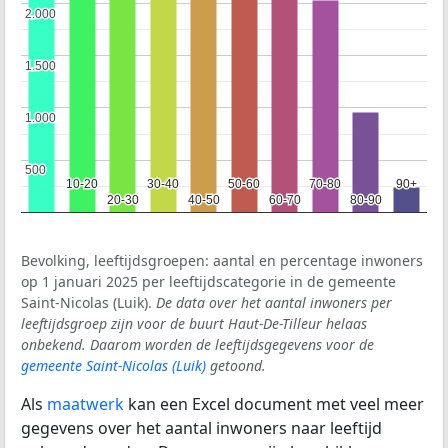
2.000
2.000
1.500
1.500
1.000
1.000
500
500
10-20
10-20
30-40
30-40
50-60
50-60
70-80
70-80
90+
90+
20-30
20-30
40-50
40-50
60-70
60-70
80-90
80-90
Bevolking, leeftijdsgroepen: aantal en percentage inwoners
op 1 januari 2025 per leeftijdscategorie in de gemeente
Saint-Nicolas (Luik).
De data over het aantal inwoners per
leeftijdsgroep zijn voor de buurt Haut-De-Tilleur helaas
onbekend. Daarom worden de leeftijdsgegevens voor de
gemeente Saint-Nicolas (Luik)
getoond.
Als
maatwerk
kan een Excel document met veel meer
gegevens over het aantal inwoners naar leeftijd