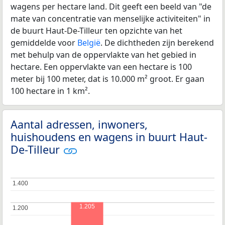
wagens per hectare land. Dit geeft een beeld van "de
mate van concentratie van menselijke activiteiten" in
de buurt Haut-De-Tilleur ten opzichte van het
gemiddelde voor
België
. De dichtheden zijn berekend
met behulp van de oppervlakte van het gebied in
hectare. Een oppervlakte van een hectare is 100
meter bij 100 meter, dat is 10.000 m² groot. Er gaan
100 hectare in 1 km².
Aantal adressen, inwoners,
huishoudens en wagens in buurt Haut-
De-Tilleur
1.400
1.400
1.205
1.200
1.200