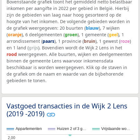
Bovenstaande grafiek toont het gemiddeld netto belastbaar
inkomen per aangifte in 2022 per gebied in België. Hierbij
zijn de gebieden van laag naar hoog gesorteerd op de
hoogte van het inkomen. De volgende gebieden worden in
de grafiek weergegeven: 20 buurten (
blauw
), 7 wijken
(
oranje
), 6 deelgemeenten (
groen
), 1 gemeente (
geel
), 1
arrondissement (
paars
), 1 provincie (
bruin
), 1 gewest (
roze
)
en 1 land (
grijs
). Bovendien wordt de Wijk 2 Lens in het
rood
weergegeven. Alle buurten, wijken en deelgemeenten
binnen de gemeente Lens waarvoor inkomensdata
beschikbaar is worden weergegeven. Klik op de staven in
de grafiek om de naam en waarde van de bijbehorende
gebieden te tonen.
Vastgoed transacties in de Wijk 2 Lens
(2019 -2019)
Appartementen
Huizen 2 of 3 g…
Vrijstaande wo…
2,00
2,00