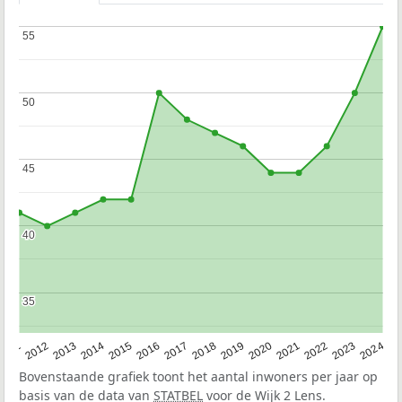
55
55
50
50
45
45
40
40
35
35
2020
2013
2019
2012
2018
2011
2024
2017
2023
2016
2022
2015
2021
2014
Bovenstaande grafiek toont het aantal inwoners per jaar op
basis van de data van
STATBEL
voor de Wijk 2 Lens.