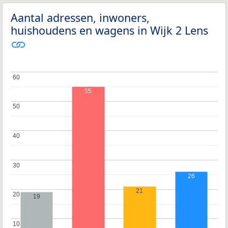
Aantal adressen, inwoners,
huishoudens en wagens in Wijk 2 Lens
60
60
55
50
50
40
40
30
30
26
21
20
20
19
10
10