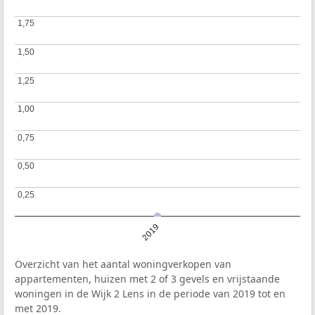
1,75
1,75
1,50
1,50
1,25
1,25
1,00
1,00
0,75
0,75
0,50
0,50
0,25
0,25
2019
Overzicht van het aantal woningverkopen van
appartementen, huizen met 2 of 3 gevels en vrijstaande
woningen in de Wijk 2 Lens in de periode van 2019 tot en
met 2019.