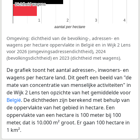
Dichtheid wagens
Dichtheid wagens
1
1
2
2
3
3
4
4
aantal per hectare
Omgeving: dichtheid van de bevolking-, adressen- en
wagens per hectare oppervlakte in België en in Wijk 2 Lens
voor 2026 (omgevingsadressendichtheid), 2024
(bevolkingsdichtheid) en 2023 (dichtheid met wagens).
De grafiek toont het aantal adressen-, inwoners- en
wagens per hectare land. Dit geeft een beeld van "de
mate van concentratie van menselijke activiteiten" in
de Wijk 2 Lens ten opzichte van het gemiddelde voor
België
. De dichtheden zijn berekend met behulp van
de oppervlakte van het gebied in hectare. Een
oppervlakte van een hectare is 100 meter bij 100
meter, dat is 10.000 m² groot. Er gaan 100 hectare in
1 km².