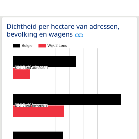
Dichtheid per hectare van adressen,
bevolking en wagens
België
Wijk 2 Lens
Dichtheid adressen
Dichtheid adressen
Dichtheid inwoners
Dichtheid inwoners