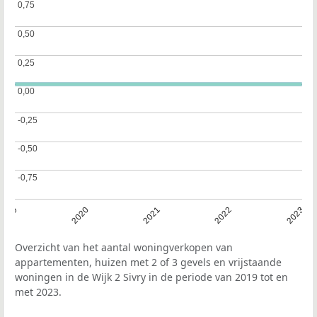
0,75
0,75
0,50
0,50
0,25
0,25
0,00
0,00
-0,25
-0,25
-0,50
-0,50
-0,75
-0,75
2019
2020
2021
2022
2023
Overzicht van het aantal woningverkopen van
appartementen, huizen met 2 of 3 gevels en vrijstaande
woningen in de Wijk 2 Sivry in de periode van 2019 tot en
met 2023.