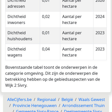
Dichtheid
0,01
Aantal per
2026
adressen
hectare
Dichtheid
0,02
Aantal per
2024
inwoners
hectare
Dichtheid
0,01
Aantal per
2023
huishoudens
hectare
Dichtheid
0,04
Aantal per
2023
wagens
hectare
Bovenstaande tabel toont de onderwerpen in de
categorie omgeving. Dit zijn de onderwerpen die
betrekking hebben op de gebiedsaspecten van de
Wijk 2 Sivry.
AlleCijfers.be
Regionaal
België
Waals Gewest
Provincie Henegouwen
Arrondissement Thuin
Gemeente Sivry-Rance
Deelgemeente Sivry