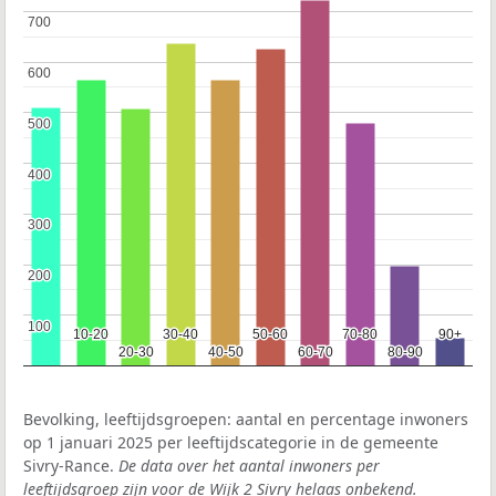
700
700
600
600
500
500
400
400
300
300
200
200
100
100
10-20
10-20
30-40
30-40
50-60
50-60
70-80
70-80
90+
90+
20-30
20-30
40-50
40-50
60-70
60-70
80-90
80-90
Bevolking, leeftijdsgroepen: aantal en percentage inwoners
op 1 januari 2025 per leeftijdscategorie in de gemeente
Sivry-Rance.
De data over het aantal inwoners per
leeftijdsgroep zijn voor de Wijk 2 Sivry helaas onbekend.