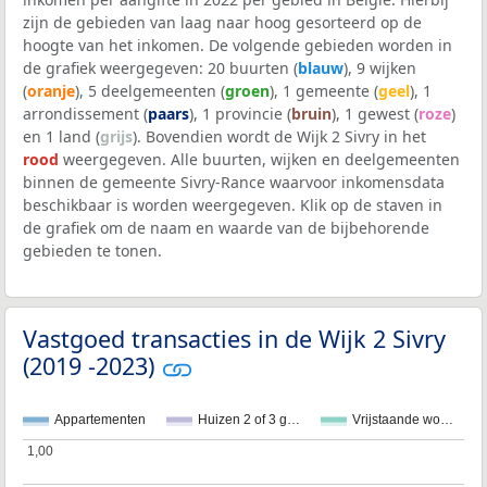
zijn de gebieden van laag naar hoog gesorteerd op de
hoogte van het inkomen. De volgende gebieden worden in
de grafiek weergegeven: 20 buurten (
blauw
), 9 wijken
(
oranje
), 5 deelgemeenten (
groen
), 1 gemeente (
geel
), 1
arrondissement (
paars
), 1 provincie (
bruin
), 1 gewest (
roze
)
en 1 land (
grijs
). Bovendien wordt de Wijk 2 Sivry in het
rood
weergegeven. Alle buurten, wijken en deelgemeenten
binnen de gemeente Sivry-Rance waarvoor inkomensdata
beschikbaar is worden weergegeven. Klik op de staven in
de grafiek om de naam en waarde van de bijbehorende
gebieden te tonen.
Vastgoed transacties in de Wijk 2 Sivry
(2019 -2023)
Appartementen
Huizen 2 of 3 g…
Vrijstaande wo…
1,00
1,00