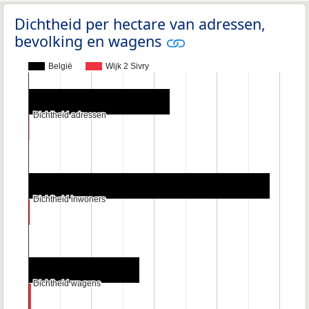
Dichtheid per hectare van adressen,
bevolking en wagens
België
Wijk 2 Sivry
Dichtheid adressen
Dichtheid adressen
Dichtheid inwoners
Dichtheid inwoners
Dichtheid wagens
Dichtheid wagens