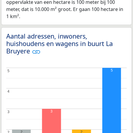
oppervlakte van een hectare is 100 meter bij 100
meter, dat is 10.000 m² groot. Er gaan 100 hectare in
1 km².
Aantal adressen, inwoners,
huishoudens en wagens in buurt La
Bruyere
5
5
5
4
4
3
3
3
2
2
2
2