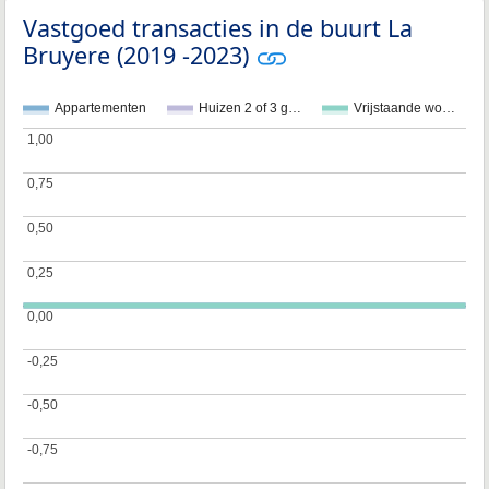
Vastgoed transacties in de buurt La
Bruyere (2019 -2023)
Appartementen
Huizen 2 of 3 g…
Vrijstaande wo…
1,00
1,00
0,75
0,75
0,50
0,50
0,25
0,25
0,00
0,00
-0,25
-0,25
-0,50
-0,50
-0,75
-0,75