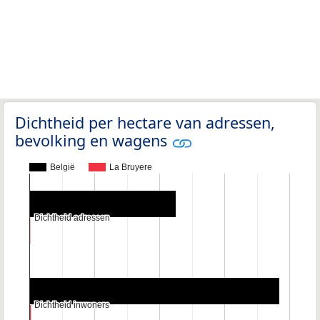
Dichtheid per hectare van adressen,
bevolking en wagens
België
La Bruyere
Dichtheid adressen
Dichtheid adressen
Dichtheid inwoners
Dichtheid inwoners