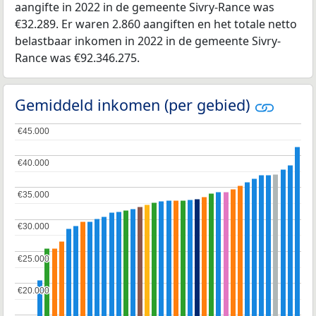
aangifte in 2022 in de gemeente Sivry-Rance was
€32.289. Er waren 2.860 aangiften en het totale netto
belastbaar inkomen in 2022 in de gemeente Sivry-
Rance was €92.346.275.
Gemiddeld inkomen (per gebied)
€45.000
€45.000
€40.000
€40.000
€35.000
€35.000
€30.000
€30.000
€25.000
€25.000
€20.000
€20.000