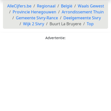
AlleCijfers.be
Regionaal
België
Waals Gewest
Provincie Henegouwen
Arrondissement Thuin
Gemeente Sivry-Rance
Deelgemeente Sivry
Wijk 2 Sivry
Buurt La Bruyere
Top
Advertentie: