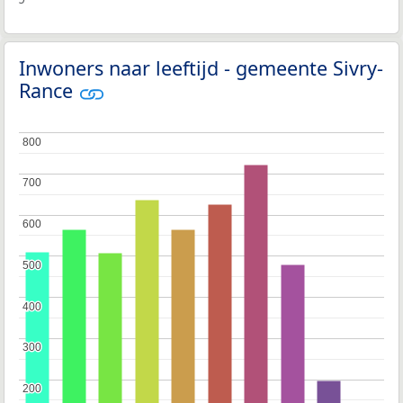
Inwoners naar leeftijd - gemeente Sivry-
Rance
800
800
700
700
600
600
500
500
400
400
300
300
200
200