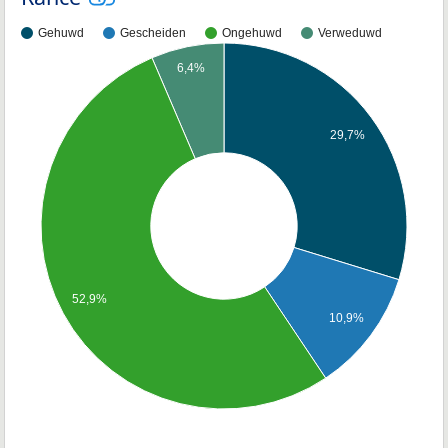
Gehuwd
Gescheiden
Ongehuwd
Verweduwd
6,4%
29,7%
52,9%
10,9%