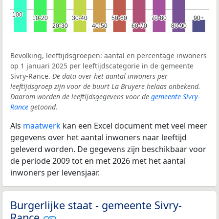
100
100
10-20
10-20
30-40
30-40
50-60
50-60
70-80
70-80
90+
90+
20-30
20-30
40-50
40-50
60-70
60-70
80-90
80-90
Bevolking, leeftijdsgroepen: aantal en percentage inwoners
op 1 januari 2025 per leeftijdscategorie in de gemeente
Sivry-Rance.
De data over het aantal inwoners per
leeftijdsgroep zijn voor de buurt La Bruyere helaas onbekend.
Daarom worden de leeftijdsgegevens voor de
gemeente Sivry-
Rance
getoond.
Als
maatwerk
kan een Excel document met veel meer
gegevens over het aantal inwoners naar leeftijd
geleverd worden. De gegevens zijn beschikbaar voor
de periode 2009 tot en met 2026 met het aantal
inwoners per levensjaar.
Burgerlijke staat - gemeente Sivry-
Rance