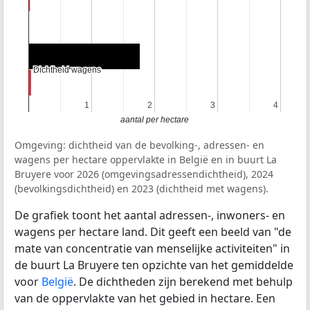
Dichtheid wagens
Dichtheid wagens
1
1
2
2
3
3
4
4
aantal per hectare
Omgeving: dichtheid van de bevolking-, adressen- en
wagens per hectare oppervlakte in België en in buurt La
Bruyere voor 2026 (omgevingsadressendichtheid), 2024
(bevolkingsdichtheid) en 2023 (dichtheid met wagens).
De grafiek toont het aantal adressen-, inwoners- en
wagens per hectare land. Dit geeft een beeld van "de
mate van concentratie van menselijke activiteiten" in
de buurt La Bruyere ten opzichte van het gemiddelde
voor
België
. De dichtheden zijn berekend met behulp
van de oppervlakte van het gebied in hectare. Een