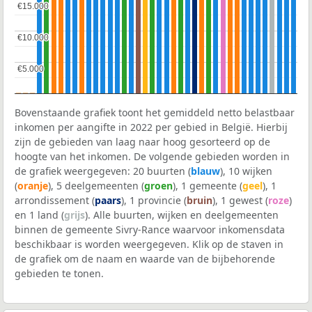
€15.000
€15.000
€10.000
€10.000
€5.000
€5.000
Bovenstaande grafiek toont het gemiddeld netto belastbaar
inkomen per aangifte in 2022 per gebied in België. Hierbij
zijn de gebieden van laag naar hoog gesorteerd op de
hoogte van het inkomen. De volgende gebieden worden in
de grafiek weergegeven: 20 buurten (
blauw
), 10 wijken
(
oranje
), 5 deelgemeenten (
groen
), 1 gemeente (
geel
), 1
arrondissement (
paars
), 1 provincie (
bruin
), 1 gewest (
roze
)
en 1 land (
grijs
). Alle buurten, wijken en deelgemeenten
binnen de gemeente Sivry-Rance waarvoor inkomensdata
beschikbaar is worden weergegeven. Klik op de staven in
de grafiek om de naam en waarde van de bijbehorende
gebieden te tonen.