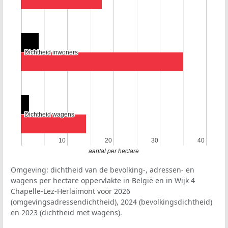
Dichtheid inwoners
Dichtheid inwoners
Dichtheid wagens
Dichtheid wagens
10
10
20
20
30
30
40
40
aantal per hectare
Omgeving: dichtheid van de bevolking-, adressen- en
wagens per hectare oppervlakte in België en in Wijk 4
Chapelle-Lez-Herlaimont voor 2026
(omgevingsadressendichtheid), 2024 (bevolkingsdichtheid)
en 2023 (dichtheid met wagens).