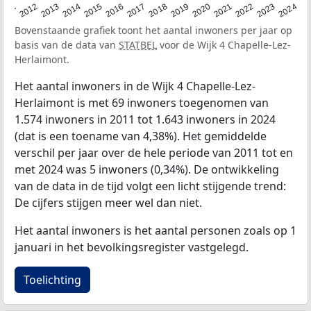
2020
2013
2019
2012
2018
2011
2024
2017
2023
2016
2022
2015
2021
2014
Bovenstaande grafiek toont het aantal inwoners per jaar op
basis van de data van
STATBEL
voor de Wijk 4 Chapelle-Lez-
Herlaimont.
Het aantal inwoners in de Wijk 4 Chapelle-Lez-
Herlaimont is met 69 inwoners toegenomen van
1.574 inwoners in 2011 tot 1.643 inwoners in 2024
(dat is een toename van 4,38%). Het gemiddelde
verschil per jaar over de hele periode van 2011 tot en
met 2024 was 5 inwoners (0,34%). De ontwikkeling
van de data in de tijd volgt een licht stijgende trend:
De cijfers stijgen meer wel dan niet.
Het aantal inwoners is het aantal personen zoals op 1
januari in het bevolkingsregister vastgelegd.
Toelichting