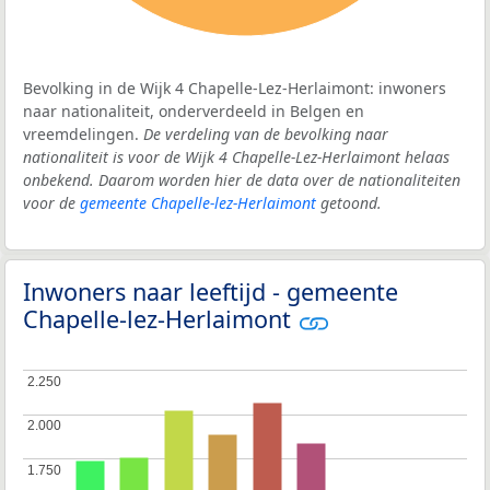
Bevolking in de Wijk 4 Chapelle-Lez-Herlaimont: inwoners
naar nationaliteit, onderverdeeld in Belgen en
vreemdelingen.
De verdeling van de bevolking naar
nationaliteit is voor de Wijk 4 Chapelle-Lez-Herlaimont helaas
onbekend. Daarom worden hier de data over de nationaliteiten
voor de
gemeente Chapelle-lez-Herlaimont
getoond.
Inwoners naar leeftijd - gemeente
Chapelle-lez-Herlaimont
2.250
2.250
2.000
2.000
1.750
1.750