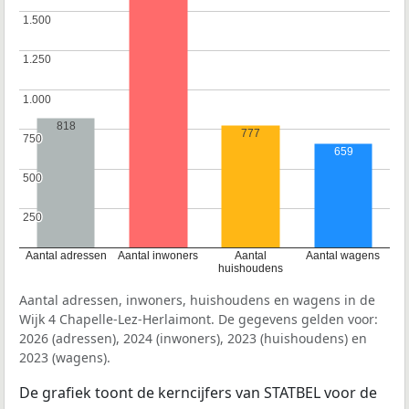
1.500
1.500
1.250
1.250
1.000
1.000
818
777
750
750
659
500
500
250
250
Aantal adressen
Aantal inwoners
Aantal
Aantal wagens
huishoudens
Aantal adressen, inwoners, huishoudens en wagens in de
Wijk 4 Chapelle-Lez-Herlaimont. De gegevens gelden voor:
2026 (adressen), 2024 (inwoners), 2023 (huishoudens) en
2023 (wagens).
De grafiek toont de kerncijfers van STATBEL voor de