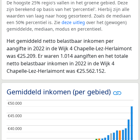
De hoogste 25% regio's vallen in het groene gebied. Deze
zijn berekend op basis van het 'percentiel'. Hierbij zijn alle
waarden van laag naar hoog gesorteerd. Zoals de mediaan
een 50% percentiel is. Zie
deze uitleg
over het (gewogen)
gemiddelde, mediaan, modus en percentieel.
Het gemiddeld netto belastbaar inkomen per
aangifte in 2022 in de Wijk 4 Chapelle-Lez-Herlaimont
was €25.209. Er waren 1.014 aangiften en het totale
netto belastbaar inkomen in 2022 in de Wijk 4
Chapelle-Lez-Herlaimont was €25.562.152.
Gemiddeld inkomen (per gebied)
€50.000
€50.000
€45.000
€45.000
€40.000
€40.000