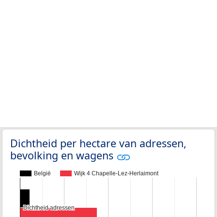
Dichtheid per hectare van adressen,
bevolking en wagens
België
Wijk 4 Chapelle-Lez-Herlaimont
Dichtheid adressen
Dichtheid adressen