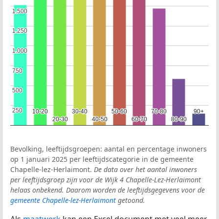
1.500
1.500
1.250
1.250
1.000
1.000
750
750
500
500
250
250
10-20
10-20
30-40
30-40
50-60
50-60
70-80
70-80
90+
90+
20-30
20-30
40-50
40-50
60-70
60-70
80-90
80-90
Bevolking, leeftijdsgroepen: aantal en percentage inwoners
op 1 januari 2025 per leeftijdscategorie in de gemeente
Chapelle-lez-Herlaimont.
De data over het aantal inwoners
per leeftijdsgroep zijn voor de Wijk 4 Chapelle-Lez-Herlaimont
helaas onbekend. Daarom worden de leeftijdsgegevens voor de
gemeente Chapelle-lez-Herlaimont
getoond.
Als
maatwerk
kan een Excel document met veel meer