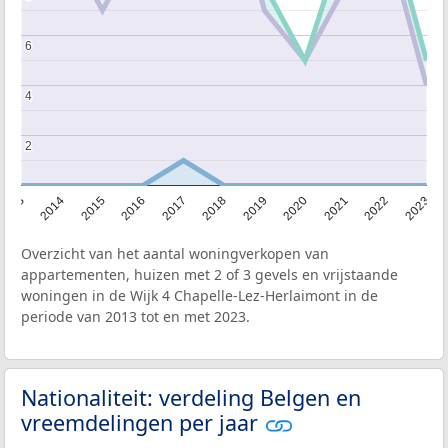
6
6
4
4
2
2
2013
2014
2015
2016
2017
2018
2019
2020
2021
2022
2023
Overzicht van het aantal woningverkopen van
appartementen, huizen met 2 of 3 gevels en vrijstaande
woningen in de Wijk 4 Chapelle-Lez-Herlaimont in de
periode van 2013 tot en met 2023.
Nationaliteit: verdeling Belgen en
vreemdelingen per jaar