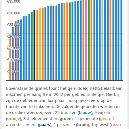
€35.000
€35.000
€30.000
€30.000
€25.000
€25.000
€20.000
€20.000
€15.000
€15.000
€10.000
€10.000
€5.000
€5.000
Bovenstaande grafiek toont het gemiddeld netto belastbaar
inkomen per aangifte in 2022 per gebied in België. Hierbij
zijn de gebieden van laag naar hoog gesorteerd op de
hoogte van het inkomen. De volgende gebieden worden in
de grafiek weergegeven: 25 buurten (
blauw
), 9 wijken
(
oranje
), 3 deelgemeenten (
groen
), 1 gemeente (
geel
), 1
arrondissement (
paars
), 1 provincie (
bruin
), 1 gewest (
roze
)