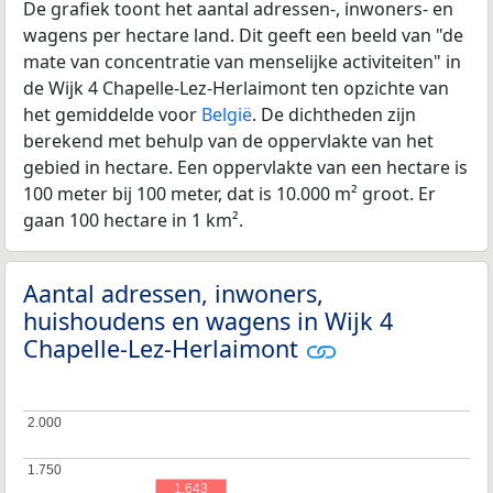
De grafiek toont het aantal adressen-, inwoners- en
wagens per hectare land. Dit geeft een beeld van "de
mate van concentratie van menselijke activiteiten" in
de Wijk 4 Chapelle-Lez-Herlaimont ten opzichte van
het gemiddelde voor
België
. De dichtheden zijn
berekend met behulp van de oppervlakte van het
gebied in hectare. Een oppervlakte van een hectare is
100 meter bij 100 meter, dat is 10.000 m² groot. Er
gaan 100 hectare in 1 km².
Aantal adressen, inwoners,
huishoudens en wagens in Wijk 4
Chapelle-Lez-Herlaimont
2.000
2.000
1.750
1.750
1.643