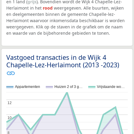
en 1 land (
grijs
). Bovendien wordt de Wijk 4 Chapelle-Lez-
Herlaimont in het
rood
weergegeven. Alle buurten, wijken
en deelgemeenten binnen de gemeente Chapelle-lez-
Herlaimont waarvoor inkomensdata beschikbaar is worden
weergegeven. Klik op de staven in de grafiek om de naam
en waarde van de bijbehorende gebieden te tonen.
Vastgoed transacties in de Wijk 4
Chapelle-Lez-Herlaimont (2013 -2023)
Appartementen
Huizen 2 of 3 g…
Vrijstaande wo…
12
12
10
10
8
8