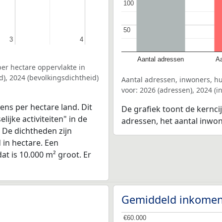
100
100
50
50
3
3
4
4
Aantal adressen
Aa
er hectare oppervlakte in
d), 2024 (bevolkingsdichtheid)
Aantal adressen, inwoners, h
voor: 2026 (adressen), 2024 (
ens per hectare land. Dit
De grafiek toont de kerncij
ijke activiteiten" in de
adressen, het aantal inwo
. De dichtheden zijn
in hectare. Een
at is 10.000 m² groot. Er
Gemiddeld inkomen
€60.000
€60.000