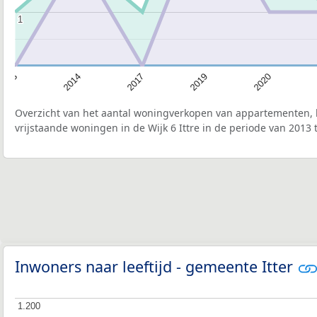
1
1
2020
2019
2017
2014
2013
Overzicht van het aantal woningverkopen van appartementen, h
vrijstaande woningen in de Wijk 6 Ittre in de periode van 2013 
Inwoners naar leeftijd - gemeente Itter
1.200
1.200