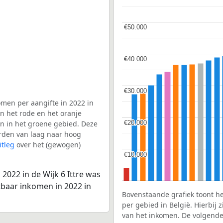
€50.000
€50.000
€40.000
€40.000
€30.000
€30.000
men per aangifte in 2022 in
in het rode en het oranje
€20.000
€20.000
en in het groene gebied. Deze
aarden van laag naar hoog
itleg
over het (gewogen)
€10.000
€10.000
2022 in de Wijk 6 Ittre was
tbaar inkomen in 2022 in
Bovenstaande grafiek toont h
per gebied in België. Hierbij
van het inkomen. De volgende