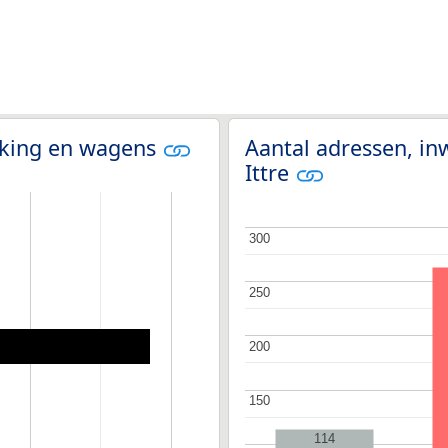
olking en wagens
Aantal adressen, in
Ittre
300
300
250
250
200
200
150
150
114