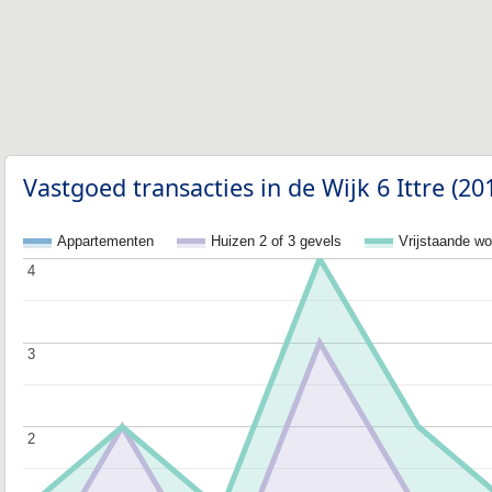
Vastgoed transacties in de Wijk 6 Ittre (2
Appartementen
Huizen 2 of 3 gevels
Vrijstaande w
4
4
3
3
2
2