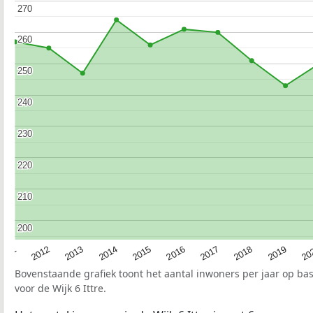
270
270
260
260
250
250
240
240
230
230
220
220
210
210
200
200
2015
20
2012
2017
2014
2019
2011
2016
2013
2018
Bovenstaande grafiek toont het aantal inwoners per jaar op ba
voor de Wijk 6 Ittre.