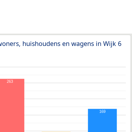
woners, huishoudens en wagens in Wijk 6
263
169