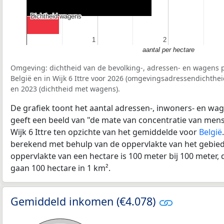
Dichtheid wagens
Dichtheid wagens
1
1
2
2
aantal per hectare
Omgeving: dichtheid van de bevolking-, adressen- en wagens p
België en in Wijk 6 Ittre voor 2026 (omgevingsadressendichthei
en 2023 (dichtheid met wagens).
De grafiek toont het aantal adressen-, inwoners- en wag
geeft een beeld van "de mate van concentratie van mensel
Wijk 6 Ittre ten opzichte van het gemiddelde voor
België
berekend met behulp van de oppervlakte van het gebied 
oppervlakte van een hectare is 100 meter bij 100 meter, d
gaan 100 hectare in 1 km².
Gemiddeld inkomen (€4.078)