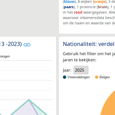
(
blauw
), 8 wijken (
oranje
), 3 
(
paars
), 1 provincie (
bruin
), 1
in het
rood
weergegeven. Alle
waarvoor inkomensdata beschi
om de naam en waarde van de
013 -2023)
Nationaliteit: verd
Gebruik het filter om het j
oningen
jaren te bekijken:
Jaar:
2025
Vreemdelingen
Belgen