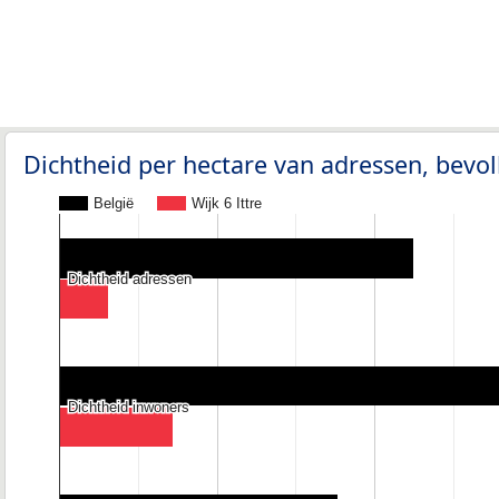
Dichtheid per hectare van adressen, bev
België
Wijk 6 Ittre
Dichtheid adressen
Dichtheid adressen
Dichtheid inwoners
Dichtheid inwoners