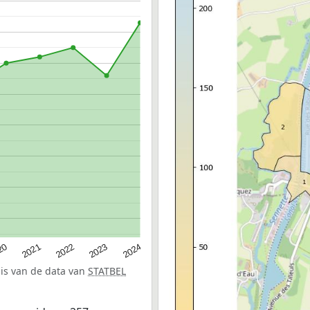
20
2022
2024
2021
2023
sis van de data van
STATBEL