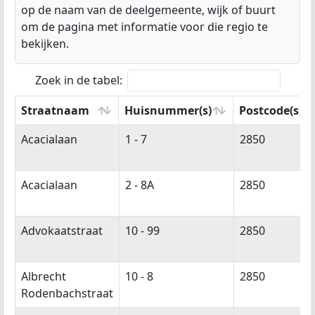
op de naam van de deelgemeente, wijk of buurt
om de pagina met informatie voor die regio te
bekijken.
Zoek in de tabel:
Straatnaam
Huisnummer(s)
Postcode(s)
Straatnaam
Huisnummer(s)
Postcode(s)
Acacialaan
1 - 7
2850
Acacialaan
2 - 8A
2850
Advokaatstraat
10 - 99
2850
Albrecht
10 - 8
2850
Rodenbachstraat