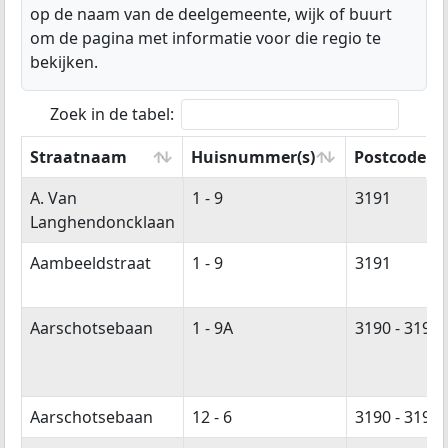
op de naam van de deelgemeente, wijk of buurt
om de pagina met informatie voor die regio te
bekijken.
Zoek in de tabel:
Straatnaam
Huisnummer(s)
Postcode(s)
Straatnaam
Huisnummer(s)
Postcode(s)
A. Van
1 - 9
3191
Langhendoncklaan
Aambeeldstraat
1 - 9
3191
Aarschotsebaan
1 - 9A
3190 - 3191
Aarschotsebaan
12 - 6
3190 - 3191