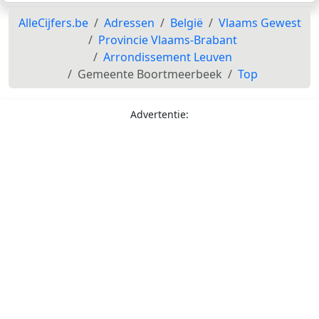
AlleCijfers.be
Adressen
België
Vlaams Gewest
Provincie Vlaams-Brabant
Arrondissement Leuven
Gemeente Boortmeerbeek
Top
Advertentie: