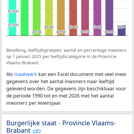
40.000
40.000
20.000
20.000
30-40
30-40
50-60
50-60
70-80
70-80
90+
90+
20-30
20-30
40-50
40-50
60-70
60-70
80-90
80-90
Bevolking, leeftijdsgroepen: aantal en percentage inwoners
op 1 januari 2025 per leeftijdscategorie in de Provincie
Vlaams-Brabant.
Als
maatwerk
kan een Excel document met veel meer
gegevens over het aantal inwoners naar leeftijd
geleverd worden. De gegevens zijn beschikbaar voor
de periode 1990 tot en met 2026 met het aantal
inwoners per levensjaar.
Burgerlijke staat - Provincie Vlaams-
Brabant