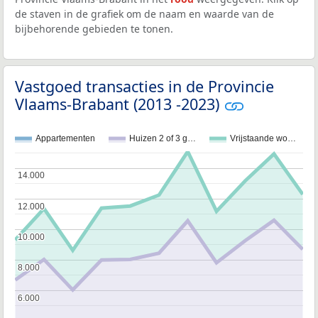
de staven in de grafiek om de naam en waarde van de
bijbehorende gebieden te tonen.
Vastgoed transacties in de Provincie
Vlaams-Brabant (2013 -2023)
Appartementen
Huizen 2 of 3 g…
Vrijstaande wo…
14.000
14.000
12.000
12.000
10.000
10.000
8.000
8.000
6.000
6.000