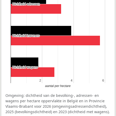
Dichtheid adressen
Dichtheid adressen
Dichtheid inwoners
Dichtheid inwoners
Dichtheid wagens
Dichtheid wagens
2
2
4
4
6
6
aantal per hectare
Omgeving: dichtheid van de bevolking-, adressen- en
wagens per hectare oppervlakte in België en in Provincie
Vlaams-Brabant voor 2026 (omgevingsadressendichtheid),
2025 (bevolkingsdichtheid) en 2023 (dichtheid met wagens).