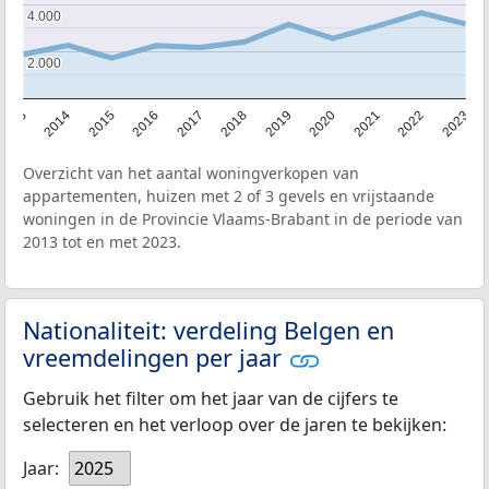
4.000
4.000
2.000
2.000
2013
2014
2015
2016
2017
2018
2019
2020
2021
2022
2023
Overzicht van het aantal woningverkopen van
appartementen, huizen met 2 of 3 gevels en vrijstaande
woningen in de Provincie Vlaams-Brabant in de periode van
2013 tot en met 2023.
Nationaliteit: verdeling Belgen en
vreemdelingen per jaar
Gebruik het filter om het jaar van de cijfers te
selecteren en het verloop over de jaren te bekijken:
Jaar:
2025