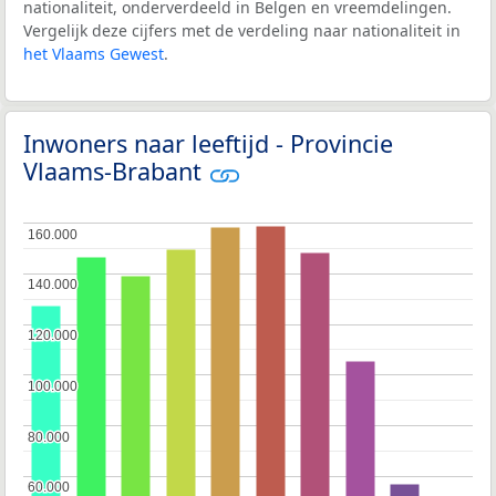
nationaliteit, onderverdeeld in Belgen en vreemdelingen.
Vergelijk deze cijfers met de verdeling naar nationaliteit in
het Vlaams Gewest
.
Inwoners naar leeftijd - Provincie
Vlaams-Brabant
160.000
160.000
140.000
140.000
120.000
120.000
100.000
100.000
80.000
80.000
60.000
60.000