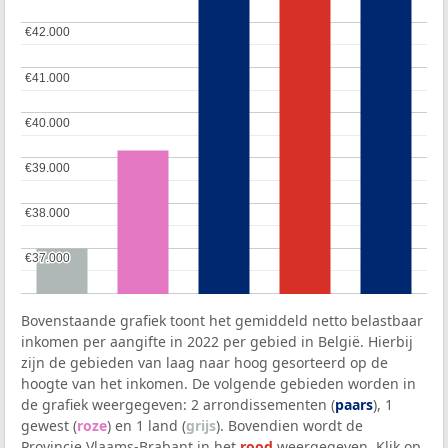
€42.000
€42.000
€41.000
€41.000
€40.000
€40.000
€39.000
€39.000
€38.000
€38.000
€37.000
€37.000
Bovenstaande grafiek toont het gemiddeld netto belastbaar
inkomen per aangifte in 2022 per gebied in België. Hierbij
zijn de gebieden van laag naar hoog gesorteerd op de
hoogte van het inkomen. De volgende gebieden worden in
de grafiek weergegeven: 2 arrondissementen (
paars
), 1
gewest (
roze
) en 1 land (
grijs
). Bovendien wordt de
Provincie Vlaams-Brabant in het
rood
weergegeven. Klik op