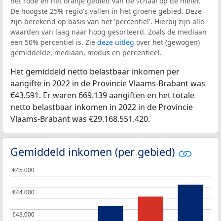
het rode en het oranje gebied van de schaal op de meter.
De hoogste 25% regio's vallen in het groene gebied. Deze
zijn berekend op basis van het 'percentiel'. Hierbij zijn alle
waarden van laag naar hoog gesorteerd. Zoals de mediaan
een 50% percentiel is. Zie
deze uitleg
over het (gewogen)
gemiddelde, mediaan, modus en percentieel.
Het gemiddeld netto belastbaar inkomen per
aangifte in 2022 in de Provincie Vlaams-Brabant was
€43.591. Er waren 669.139 aangiften en het totale
netto belastbaar inkomen in 2022 in de Provincie
Vlaams-Brabant was €29.168.551.420.
Gemiddeld inkomen (per gebied)
€45.000
€45.000
€44.000
€44.000
€43.000
€43.000