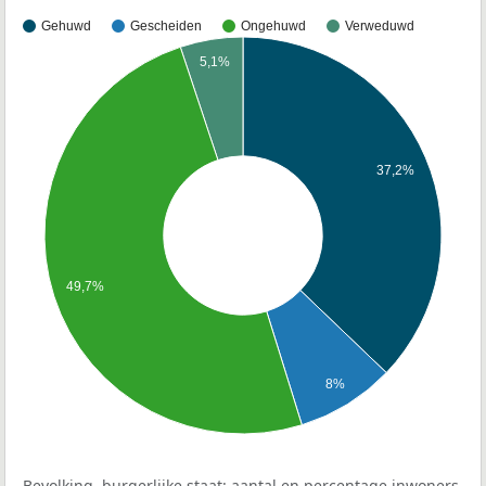
Gehuwd
Gescheiden
Ongehuwd
Verweduwd
5,1%
37,2%
49,7%
8%
Bevolking, burgerlijke staat: aantal en percentage inwoners