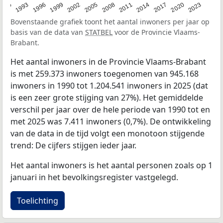
1993
2014
2002
2023
1990
2011
1999
2020
2008
1996
2017
2005
Bovenstaande grafiek toont het aantal inwoners per jaar op
basis van de data van
STATBEL
voor de Provincie Vlaams-
Brabant.
Het aantal inwoners in de Provincie Vlaams-Brabant
is met 259.373 inwoners toegenomen van 945.168
inwoners in 1990 tot 1.204.541 inwoners in 2025 (dat
is een zeer grote stijging van 27%). Het gemiddelde
verschil per jaar over de hele periode van 1990 tot en
met 2025 was 7.411 inwoners (0,7%). De ontwikkeling
van de data in de tijd volgt een monotoon stijgende
trend: De cijfers stijgen ieder jaar.
Het aantal inwoners is het aantal personen zoals op 1
januari in het bevolkingsregister vastgelegd.
Toelichting