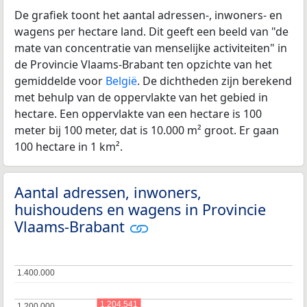
De grafiek toont het aantal adressen-, inwoners- en
wagens per hectare land. Dit geeft een beeld van "de
mate van concentratie van menselijke activiteiten" in
de Provincie Vlaams-Brabant ten opzichte van het
gemiddelde voor
België
. De dichtheden zijn berekend
met behulp van de oppervlakte van het gebied in
hectare. Een oppervlakte van een hectare is 100
meter bij 100 meter, dat is 10.000 m² groot. Er gaan
100 hectare in 1 km².
Aantal adressen, inwoners,
huishoudens en wagens in Provincie
Vlaams-Brabant
1.400.000
1.400.000
1.204.541
1.200.000
1.200.000