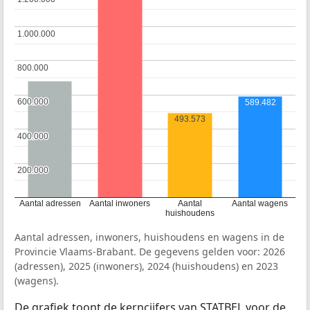
1.000.000
1.000.000
800.000
800.000
600.000
600.000
589.482
493.573
400.000
400.000
200.000
200.000
Aantal adressen
Aantal inwoners
Aantal
Aantal wagens
huishoudens
Aantal adressen, inwoners, huishoudens en wagens in de
Provincie Vlaams-Brabant. De gegevens gelden voor: 2026
(adressen), 2025 (inwoners), 2024 (huishoudens) en 2023
(wagens).
De grafiek toont de kerncijfers van STATBEL voor de