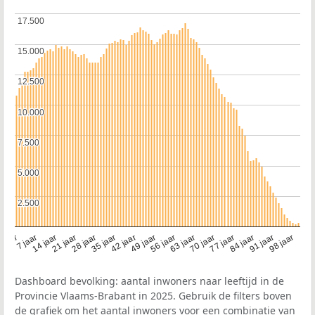
17.500
17.500
15.000
15.000
12.500
12.500
10.000
10.000
7.500
7.500
5.000
5.000
2.500
2.500
21 jaar
70 jaar
7 jaar
56 jaar
42 jaar
28 jaar
91 jaar
14 jaar
77 jaar
 jaar
63 jaar
49 jaar
98 jaar
35 jaar
84 jaar
Dashboard bevolking: aantal inwoners naar leeftijd in de
Provincie Vlaams-Brabant in 2025. Gebruik de filters boven
de grafiek om het aantal inwoners voor een combinatie van