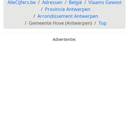
AlleCijfers.be
Adressen
België
Vlaams Gewest
Provincie Antwerpen
Arrondissement Antwerpen
Gemeente Hove (Antwerpen)
Top
Advertentie: