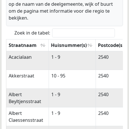
op de naam van de deelgemeente, wijk of buurt
om de pagina met informatie voor die regio te
bekijken.
Zoek in de tabel:
Straatnaam
Huisnummer(s)
Postcode(s)
Straatnaam
Huisnummer(s)
Postcode(s)
Acacialaan
1 - 9
2540
Akkerstraat
10 - 95
2540
Albert
1 - 9
2540
Beyltjensstraat
Albert
1 - 9
2540
Claessensstraat