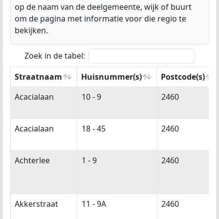
op de naam van de deelgemeente, wijk of buurt
om de pagina met informatie voor die regio te
bekijken.
Zoek in de tabel:
Straatnaam
Huisnummer(s)
Postcode(s)
Straatnaam
Huisnummer(s)
Postcode(s)
Acacialaan
10 - 9
2460
Acacialaan
18 - 45
2460
Achterlee
1 - 9
2460
Akkerstraat
11 - 9A
2460