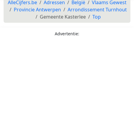
AlleCijfers.be
Adressen
België
Vlaams Gewest
Provincie Antwerpen
Arrondissement Turnhout
Gemeente Kasterlee
Top
Advertentie: