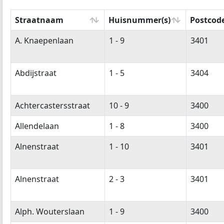
Straatnaam
Huisnummer(s)
Postcode
Straatnaam
Huisnummer(s)
Postcode
A. Knaepenlaan
1 - 9
3401
Abdijstraat
1 - 5
3404
Achtercastersstraat
10 - 9
3400
Allendelaan
1 - 8
3400
Alnenstraat
1 - 10
3401
Alnenstraat
2 - 3
3401
Alph. Wouterslaan
1 - 9
3400