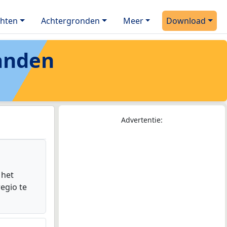
chten
Achtergronden
Meer
Download
anden
Advertentie:
 het
egio te