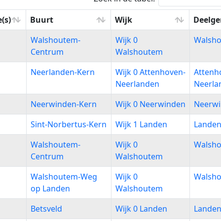
(s)
Buurt
Wijk
Deelg
(s)
Buurt
Wijk
Deelg
Walshoutem-
Wijk 0
Walsh
Centrum
Walshoutem
Neerlanden-Kern
Wijk 0 Attenhoven-
Attenh
Neerlanden
Neerla
Neerwinden-Kern
Wijk 0 Neerwinden
Neerw
Sint-Norbertus-Kern
Wijk 1 Landen
Lande
Walshoutem-
Wijk 0
Walsh
Centrum
Walshoutem
Walshoutem-Weg
Wijk 0
Walsh
op Landen
Walshoutem
Betsveld
Wijk 0 Landen
Lande