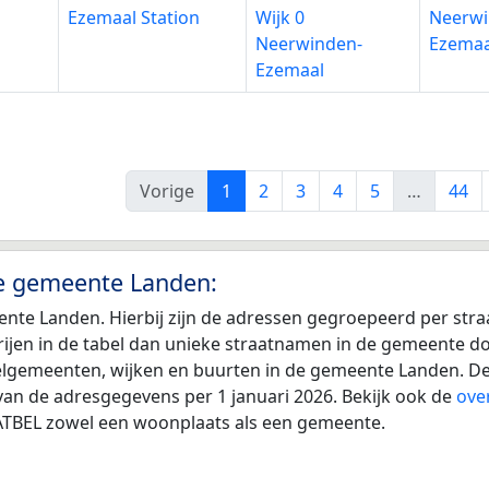
Ezemaal Station
Wijk 0
Neerwi
Neerwinden-
Ezemaa
Ezemaal
Vorige
1
2
3
4
5
…
44
de gemeente Landen:
ente Landen. Hierbij zijn de adressen gegroepeerd per str
r rijen in de tabel dan unieke straatnamen in de gemeente 
eelgemeenten, wijken en buurten in de gemeente Landen. De
van de adresgegevens per 1 januari 2026. Bekijk ook de
ove
TATBEL zowel een woonplaats als een gemeente.