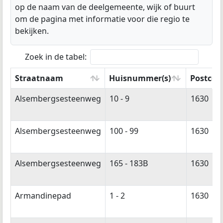
op de naam van de deelgemeente, wijk of buurt
om de pagina met informatie voor die regio te
bekijken.
Zoek in de tabel:
Straatnaam
Huisnummer(s)
Postcode
Straatnaam
Huisnummer(s)
Postcod
Alsembergsesteenweg
10 - 9
1630
Alsembergsesteenweg
100 - 99
1630
Alsembergsesteenweg
165 - 183B
1630
Armandinepad
1 - 2
1630