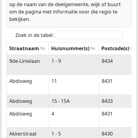
op de naam van de deelgemeente, wijk of buurt
om de pagina met informatie voor die regio te
bekijken.
Zoek in de tabel:
Straatnaam
Huisnummer(s)
Postcode(s)
Straatnaam
Huisnummer(s)
Postcode(s)
9de-Linielaan
1 - 9
8434
Abdisweg
11
8431
Abdisweg
15 - 15A
8433
Abdisweg
4
8431
Akkerstraat
1 - 5
8430