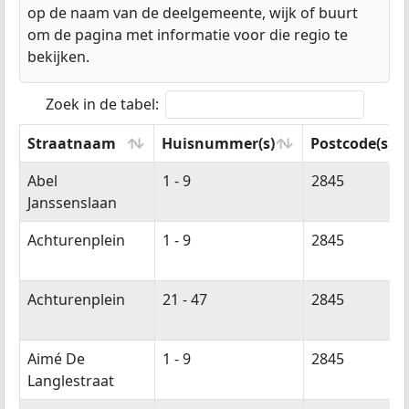
op de naam van de deelgemeente, wijk of buurt
om de pagina met informatie voor die regio te
bekijken.
Zoek in de tabel:
Straatnaam
Huisnummer(s)
Postcode(s)
Straatnaam
Huisnummer(s)
Postcode(s)
Abel
1 - 9
2845
Janssenslaan
Achturenplein
1 - 9
2845
Achturenplein
21 - 47
2845
Aimé De
1 - 9
2845
Langlestraat