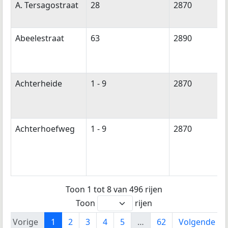
A. Tersagostraat
28
2870
Abeelestraat
63
2890
Achterheide
1 - 9
2870
Achterhoefweg
1 - 9
2870
Toon 1 tot 8 van 496 rijen
Toon
rijen
Vorige
1
2
3
4
5
…
62
Volgende