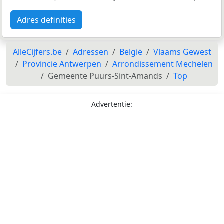
Adres definities
AlleCijfers.be
Adressen
België
Vlaams Gewest
Provincie Antwerpen
Arrondissement Mechelen
Gemeente Puurs-Sint-Amands
Top
Advertentie: