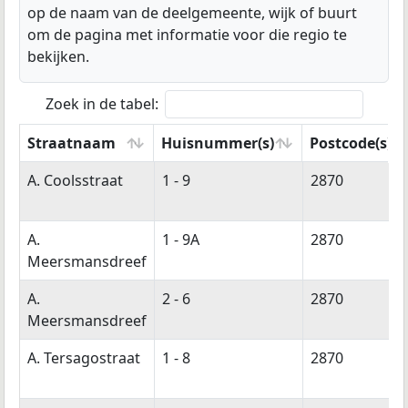
op de naam van de deelgemeente, wijk of buurt
om de pagina met informatie voor die regio te
bekijken.
Zoek in de tabel:
Straatnaam
Huisnummer(s)
Postcode(s)
Straatnaam
Huisnummer(s)
Postcode(s)
A. Coolsstraat
1 - 9
2870
A.
1 - 9A
2870
Meersmansdreef
A.
2 - 6
2870
Meersmansdreef
A. Tersagostraat
1 - 8
2870