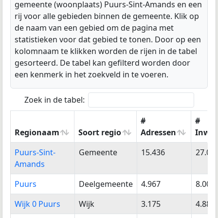
gemeente (woonplaats) Puurs-Sint-Amands en een
rij voor alle gebieden binnen de gemeente. Klik op
de naam van een gebied om de pagina met
statistieken voor dat gebied te tonen. Door op een
kolomnaam te klikken worden de rijen in de tabel
gesorteerd. De tabel kan gefilterd worden door
een kenmerk in het zoekveld in te voeren.
Zoek in de tabel:
#
#
Regionaam
Soort regio
Adressen
Inwo
Regionaam
Soort regio
#
#
Puurs-Sint-
Gemeente
15.436
27.06
Adressen
Inwo
Amands
Puurs
Deelgemeente
4.967
8.005
Wijk 0 Puurs
Wijk
3.175
4.883