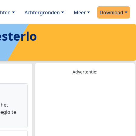
chten
Achtergronden
Meer
Download
sterlo
Advertentie:
 het
egio te