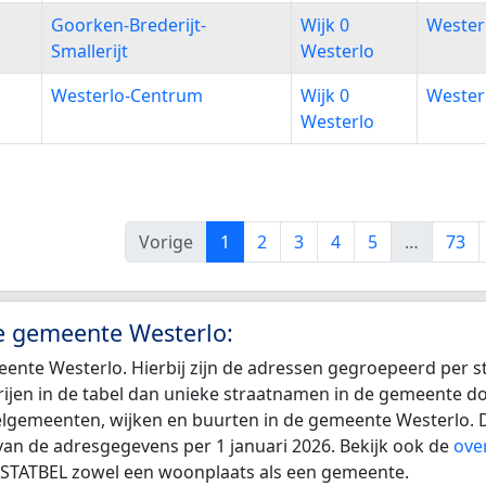
Goorken-Brederijt-
Wijk 0
Wester
Smallerijt
Westerlo
Westerlo-Centrum
Wijk 0
Wester
Westerlo
Vorige
1
2
3
4
5
…
73
de gemeente Westerlo:
ente Westerlo. Hierbij zijn de adressen gegroepeerd per 
r rijen in de tabel dan unieke straatnamen in de gemeente 
eelgemeenten, wijken en buurten in de gemeente Westerlo. D
van de adresgegevens per 1 januari 2026. Bekijk ook de
ove
an STATBEL zowel een woonplaats als een gemeente.