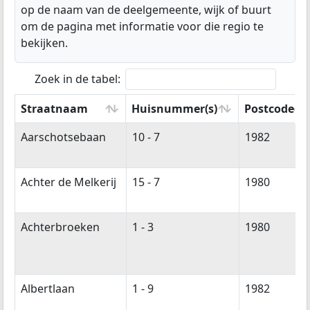
op de naam van de deelgemeente, wijk of buurt
om de pagina met informatie voor die regio te
bekijken.
Zoek in de tabel:
Straatnaam
Huisnummer(s)
Postcode(s)
Straatnaam
Huisnummer(s)
Postcode(s)
Aarschotsebaan
10 - 7
1982
Achter de Melkerij
15 - 7
1980
Achterbroeken
1 - 3
1980
Albertlaan
1 - 9
1982