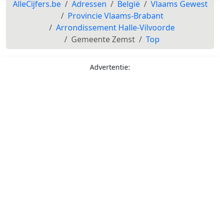
AlleCijfers.be
Adressen
België
Vlaams Gewest
Provincie Vlaams-Brabant
Arrondissement Halle-Vilvoorde
Gemeente Zemst
Top
Advertentie: