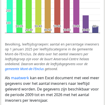
200
200
100
100
10-20
10-20
30-40
30-40
50-60
50-60
70-80
70-80
90+
90+
20-30
20-30
40-50
40-50
60-70
60-70
80-90
80-90
Bevolking, leeftijdsgroepen: aantal en percentage inwoners
op 1 januari 2025 per leeftijdscategorie in de gemeente
Mont-de-l’Enclus.
De data over het aantal inwoners per
leeftijdsgroep zijn voor de buurt Anseroeul-Centre helaas
onbekend. Daarom worden de leeftijdsgegevens voor de
gemeente Mont-de-l’Enclus
getoond.
Als
maatwerk
kan een Excel document met veel meer
gegevens over het aantal inwoners naar leeftijd
geleverd worden. De gegevens zijn beschikbaar voor
de periode 2009 tot en met 2026 met het aantal
inwoners per levensjaar.