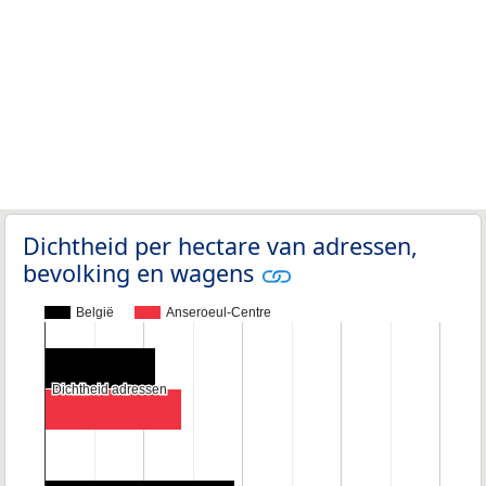
Dichtheid per hectare van adressen,
bevolking en wagens
België
Anseroeul-Centre
Dichtheid adressen
Dichtheid adressen