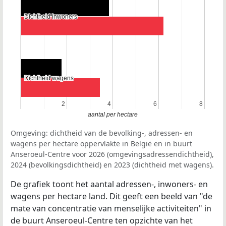
Dichtheid inwoners
Dichtheid inwoners
Dichtheid wagens
Dichtheid wagens
2
2
4
4
6
6
8
8
aantal per hectare
Omgeving: dichtheid van de bevolking-, adressen- en
wagens per hectare oppervlakte in België en in buurt
Anseroeul-Centre voor 2026 (omgevingsadressendichtheid),
2024 (bevolkingsdichtheid) en 2023 (dichtheid met wagens).
De grafiek toont het aantal adressen-, inwoners- en
wagens per hectare land. Dit geeft een beeld van "de
mate van concentratie van menselijke activiteiten" in
de buurt Anseroeul-Centre ten opzichte van het