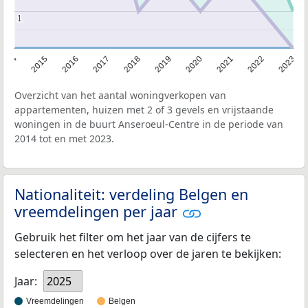
1
1
2014
2015
2016
2017
2018
2019
2020
2021
2022
2023
Overzicht van het aantal woningverkopen van
appartementen, huizen met 2 of 3 gevels en vrijstaande
woningen in de buurt Anseroeul-Centre in de periode van
2014 tot en met 2023.
Nationaliteit: verdeling Belgen en
vreemdelingen per jaar
Gebruik het filter om het jaar van de cijfers te
selecteren en het verloop over de jaren te bekijken:
Jaar:
2025
Vreemdelingen
Belgen