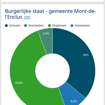
Burgerlijke staat - gemeente Mont-de-
l’Enclus
Gehuwd
Gescheiden
Ongehuwd
Verweduwd
5,6%
36%
49,8%
8,6%