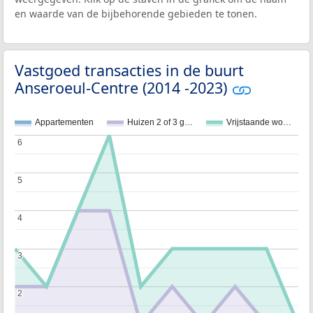
en waarde van de bijbehorende gebieden te tonen.
Vastgoed transacties in de buurt
Anseroeul-Centre (2014 -2023)
Appartementen
Huizen 2 of 3 g…
Vrijstaande wo…
6
6
5
5
4
4
3
3
2
2