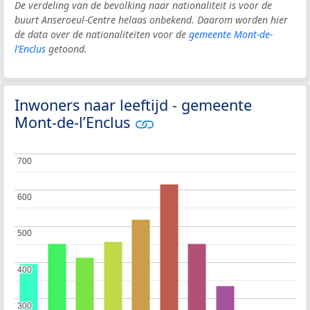
De verdeling van de bevolking naar nationaliteit is voor de
buurt Anseroeul-Centre helaas onbekend. Daarom worden hier
de data over de nationaliteiten voor de
gemeente Mont-de-
l’Enclus
getoond.
Inwoners naar leeftijd - gemeente
Mont-de-l’Enclus
700
700
600
600
500
500
400
400
300
300