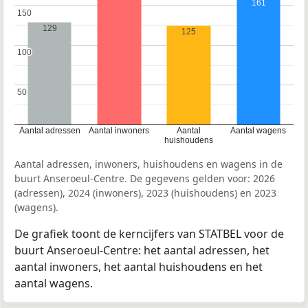
161
150
150
129
125
100
100
50
50
Aantal adressen
Aantal inwoners
Aantal
Aantal wagens
huishoudens
Aantal adressen, inwoners, huishoudens en wagens in de
buurt Anseroeul-Centre. De gegevens gelden voor: 2026
(adressen), 2024 (inwoners), 2023 (huishoudens) en 2023
(wagens).
De grafiek toont de kerncijfers van STATBEL voor de
buurt Anseroeul-Centre: het aantal adressen, het
aantal inwoners, het aantal huishoudens en het
aantal wagens.