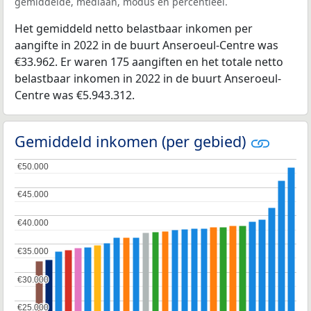
gemiddelde, mediaan, modus en percentieel.
Het gemiddeld netto belastbaar inkomen per
aangifte in 2022 in de buurt Anseroeul-Centre was
€33.962. Er waren 175 aangiften en het totale netto
belastbaar inkomen in 2022 in de buurt Anseroeul-
Centre was €5.943.312.
Gemiddeld inkomen (per gebied)
€50.000
€50.000
€45.000
€45.000
€40.000
€40.000
€35.000
€35.000
€30.000
€30.000
€25.000
€25.000