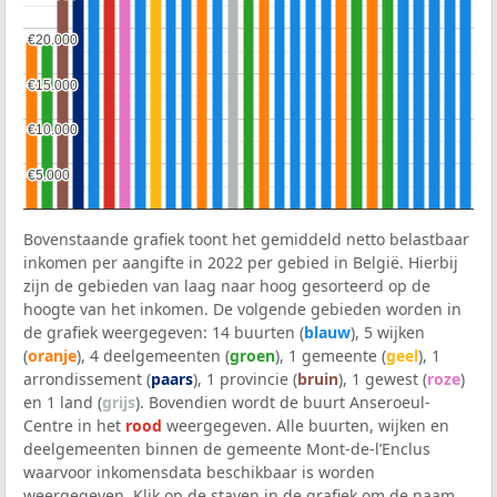
€20.000
€20.000
€15.000
€15.000
€10.000
€10.000
€5.000
€5.000
Bovenstaande grafiek toont het gemiddeld netto belastbaar
inkomen per aangifte in 2022 per gebied in België. Hierbij
zijn de gebieden van laag naar hoog gesorteerd op de
hoogte van het inkomen. De volgende gebieden worden in
de grafiek weergegeven: 14 buurten (
blauw
), 5 wijken
(
oranje
), 4 deelgemeenten (
groen
), 1 gemeente (
geel
), 1
arrondissement (
paars
), 1 provincie (
bruin
), 1 gewest (
roze
)
en 1 land (
grijs
). Bovendien wordt de buurt Anseroeul-
Centre in het
rood
weergegeven. Alle buurten, wijken en
deelgemeenten binnen de gemeente Mont-de-l’Enclus
waarvoor inkomensdata beschikbaar is worden
weergegeven. Klik op de staven in de grafiek om de naam