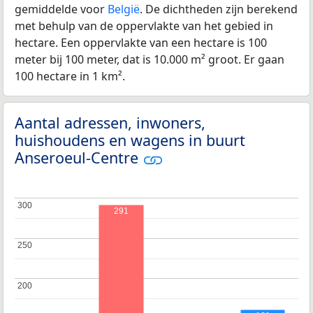
gemiddelde voor
België
. De dichtheden zijn berekend
met behulp van de oppervlakte van het gebied in
hectare. Een oppervlakte van een hectare is 100
meter bij 100 meter, dat is 10.000 m² groot. Er gaan
100 hectare in 1 km².
Aantal adressen, inwoners,
huishoudens en wagens in buurt
Anseroeul-Centre
300
300
291
250
250
200
200