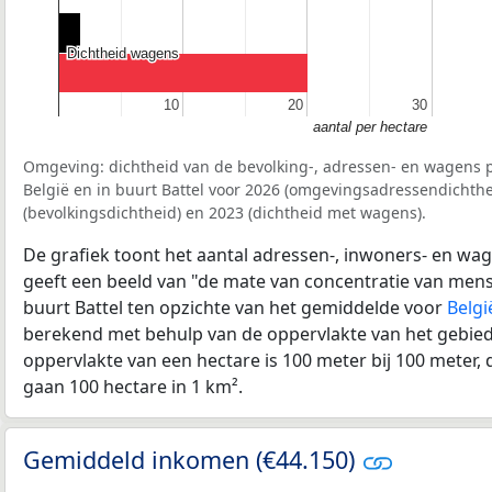
Dichtheid wagens
Dichtheid wagens
10
10
20
20
30
30
aantal per hectare
Omgeving: dichtheid van de bevolking-, adressen- en wagens p
België en in buurt Battel voor 2026 (omgevingsadressendichthe
(bevolkingsdichtheid) en 2023 (dichtheid met wagens).
De grafiek toont het aantal adressen-, inwoners- en wag
geeft een beeld van "de mate van concentratie van mensel
buurt Battel ten opzichte van het gemiddelde voor
Belgi
berekend met behulp van de oppervlakte van het gebied 
oppervlakte van een hectare is 100 meter bij 100 meter, d
gaan 100 hectare in 1 km².
Gemiddeld inkomen (€44.150)