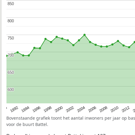
850
850
800
800
750
750
700
700
650
650
600
600
1990
1992
1994
1996
1998
2000
2002
2004
2006
2008
2010
2012
2
Bovenstaande grafiek toont het aantal inwoners per jaar op ba
voor de buurt Battel.