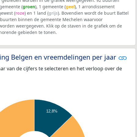
 gebieden worden in de grafiek weergegeven: 92 buurten
lgemeente (
groen
), 1 gemeente (
geel
), 1 arrondissement
 gewest (
roze
) en 1 land (
grijs
). Bovendien wordt de buurt Battel
 buurten binnen de gemeente Mechelen waarvoor
worden weergegeven. Klik op de staven in de grafiek om de
horende gebieden te tonen.
eling Belgen en vreemdelingen per jaar
aar van de cijfers te selecteren en het verloop over de
12,8%