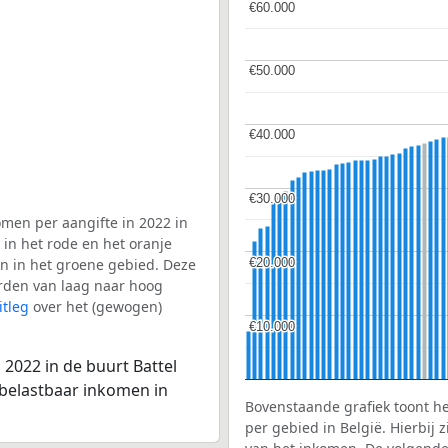
€60.000
€60.000
€50.000
€50.000
€40.000
€40.000
€30.000
€30.000
men per aangifte in 2022 in
 in het rode en het oranje
€20.000
€20.000
en in het groene gebied. Deze
aarden van laag naar hoog
itleg
over het (gewogen)
€10.000
€10.000
2022 in de buurt Battel
 belastbaar inkomen in
Bovenstaande grafiek toont h
per gebied in België. Hierbij