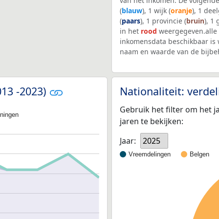
van het inkomen. De volgende
(
blauw
), 1 wijk (
oranje
), 1 dee
(
paars
), 1 provincie (
bruin
), 1
in het
rood
weergegeven.alle
inkomensdata beschikbaar is 
naam en waarde van de bijbe
013 -2023)
Nationaliteit: verd
Gebruik het filter om het j
oningen
jaren te bekijken:
Jaar:
2025
Vreemdelingen
Belgen