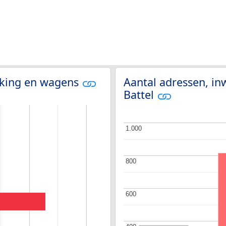
olking en wagens
Aantal adressen, in
Battel
1.000
1.000
800
800
600
600