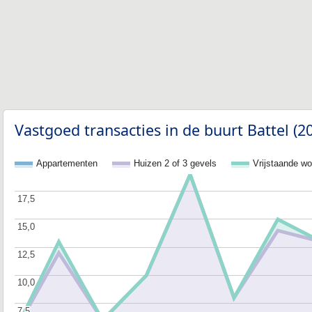
Vastgoed transacties in de buurt Battel (2
Appartementen
Huizen 2 of 3 gevels
Vrijstaande w
17,5
17,5
15,0
15,0
12,5
12,5
10,0
10,0
7,5
7,5