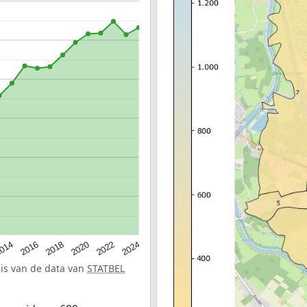
014
2016
2018
2020
2022
2024
sis van de data van
STATBEL