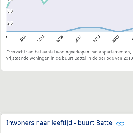
5,0
5,0
2,5
2,5
2015
2
2017
2014
2019
2016
2013
2018
Overzicht van het aantal woningverkopen van appartementen, h
vrijstaande woningen in de buurt Battel in de periode van 2013
Inwoners naar leeftijd - buurt Battel