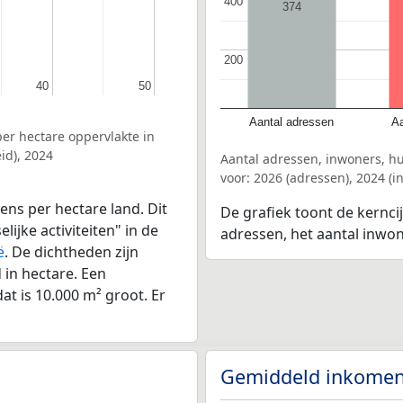
400
400
374
200
200
40
40
50
50
Aantal adressen
Aa
er hectare oppervlakte in
id), 2024
Aantal adressen, inwoners, h
voor: 2026 (adressen), 2024 (
ens per hectare land. Dit
De grafiek toont de kerncij
ijke activiteiten" in de
adressen, het aantal inwo
ë
. De dichtheden zijn
in hectare. Een
at is 10.000 m² groot. Er
Gemiddeld inkomen