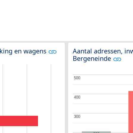
olking en wagens
Aantal adressen, in
Bergeneinde
500
500
400
400
300
300