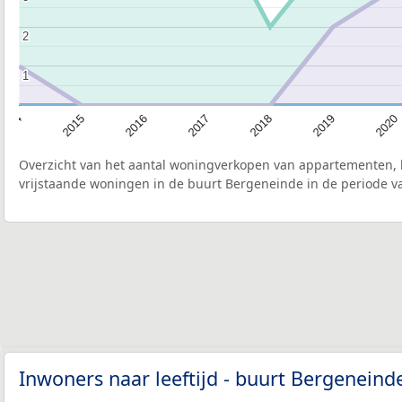
2
2
1
1
2020
2019
2018
2017
2016
2015
2014
Overzicht van het aantal woningverkopen van appartementen, h
vrijstaande woningen in de buurt Bergeneinde in de periode va
Inwoners naar leeftijd - buurt Bergenein