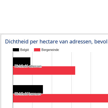
Dichtheid per hectare van adressen, bev
België
Bergeneinde
Dichtheid adressen
Dichtheid adressen
Dichtheid inwoners
Dichtheid inwoners