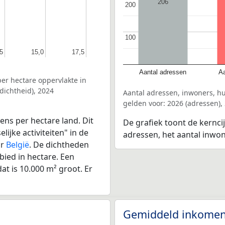
206
200
200
100
100
5
5
15,0
15,0
17,5
17,5
Aantal adressen
Aa
er hectare oppervlakte in
dichtheid), 2024
Aantal adressen, inwoners, 
gelden voor: 2026 (adressen),
ens per hectare land. Dit
De grafiek toont de kernci
ijke activiteiten" in de
adressen, het aantal inwo
or
België
. De dichtheden
bied in hectare. Een
at is 10.000 m² groot. Er
Gemiddeld inkomen