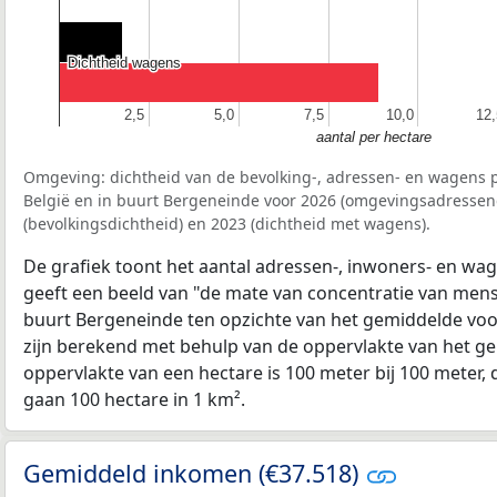
Dichtheid wagens
Dichtheid wagens
2,5
2,5
5,0
5,0
7,5
7,5
10,0
10,0
12,
12,
aantal per hectare
Omgeving: dichtheid van de bevolking-, adressen- en wagens p
België en in buurt Bergeneinde voor 2026 (omgevingsadressen
(bevolkingsdichtheid) en 2023 (dichtheid met wagens).
De grafiek toont het aantal adressen-, inwoners- en wag
geeft een beeld van "de mate van concentratie van mensel
buurt Bergeneinde ten opzichte van het gemiddelde vo
zijn berekend met behulp van de oppervlakte van het ge
oppervlakte van een hectare is 100 meter bij 100 meter, d
gaan 100 hectare in 1 km².
Gemiddeld inkomen (€37.518)