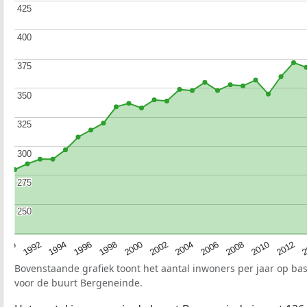
425
425
400
400
375
375
350
350
325
325
300
300
275
275
250
250
1990
1992
1994
1996
1998
2000
2002
2004
2006
2008
2010
2012
2
Bovenstaande grafiek toont het aantal inwoners per jaar op ba
voor de buurt Bergeneinde.