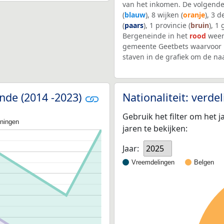
van het inkomen. De volgende
(
blauw
), 8 wijken (
oranje
), 3 
(
paars
), 1 provincie (
bruin
), 1
Bergeneinde in het
rood
weer
gemeente Geetbets waarvoor 
staven in de grafiek om de n
inde (2014 -2023)
Nationaliteit: verd
Gebruik het filter om het j
oningen
jaren te bekijken:
Jaar:
2025
Vreemdelingen
Belgen