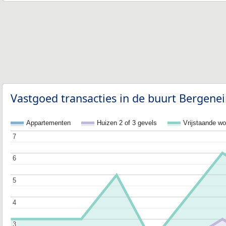
Vastgoed transacties in de buurt Bergene
Appartementen
Huizen 2 of 3 gevels
Vrijstaande w
7
7
6
6
5
5
4
4
3
3