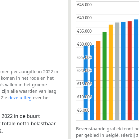
€45.000
€45.000
€40.000
€40.000
€35.000
€35.000
€30.000
€30.000
€25.000
€25.000
€20.000
€20.000
men per aangifte in 2022 in
 komen in het rode en het
€15.000
€15.000
s vallen in het groene
j zijn alle waarden van laag
 Zie
deze uitleg
over het
€10.000
€10.000
€5.000
€5.000
 2022 in de buurt
 totale netto belastbaar
Bovenstaande grafiek toont h
2.
per gebied in België. Hierbij