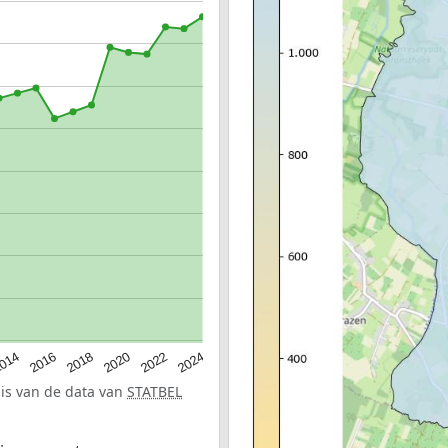
014
2016
2018
2020
2022
2024
sis van de data van
STATBEL