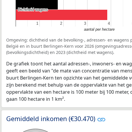
Dichtheid wagens
Dichtheid wagens
1
1
2
2
3
3
4
4
aantal per hectare
Omgeving: dichtheid van de bevolking-, adressen- en wagens p
België en in buurt Berlingen-Kern voor 2026 (omgevingsadress
(bevolkingsdichtheid) en 2023 (dichtheid met wagens).
De grafiek toont het aantal adressen-, inwoners- en wag
geeft een beeld van "de mate van concentratie van mensel
buurt Berlingen-Kern ten opzichte van het gemiddelde 
zijn berekend met behulp van de oppervlakte van het ge
oppervlakte van een hectare is 100 meter bij 100 meter, d
gaan 100 hectare in 1 km².
Gemiddeld inkomen (€30.470)