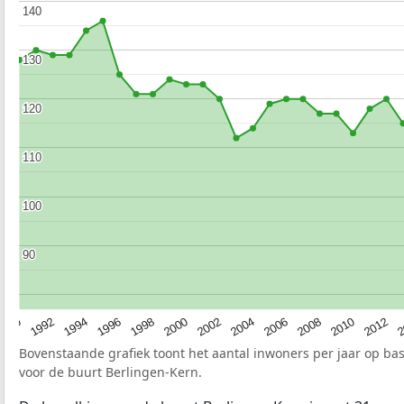
140
140
130
130
120
120
110
110
100
100
90
90
1990
1992
1994
1996
1998
2000
2002
2004
2006
2008
2010
2012
2
Bovenstaande grafiek toont het aantal inwoners per jaar op ba
voor de buurt Berlingen-Kern.