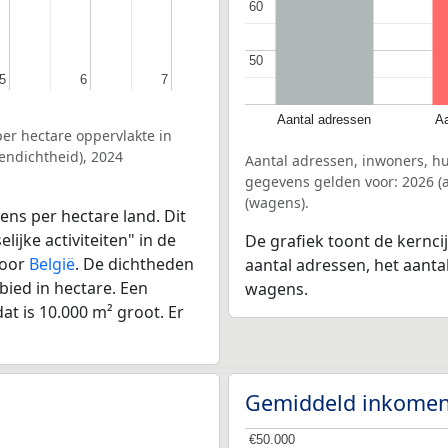
60
60
50
50
5
5
6
6
7
7
Aantal adressen
Aa
er hectare oppervlakte in
endichtheid), 2024
Aantal adressen, inwoners, h
gegevens gelden voor: 2026 (a
(wagens).
ens per hectare land. Dit
ijke activiteiten" in de
De grafiek toont de kernci
voor
België
. De dichtheden
aantal adressen, het aanta
bied in hectare. Een
wagens.
at is 10.000 m² groot. Er
Gemiddeld inkomen
€50.000
€50.000