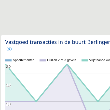
Vastgoed transacties in de buurt Berlinge
Appartementen
Huizen 2 of 3 gevels
Vrijstaande w
2,0
2,0
1,5
1,5
1,0
1,0