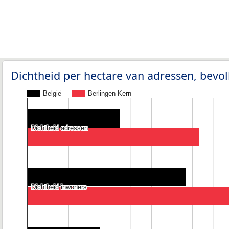
Dichtheid per hectare van adressen, bev
België
Berlingen-Kern
Dichtheid adressen
Dichtheid adressen
Dichtheid inwoners
Dichtheid inwoners