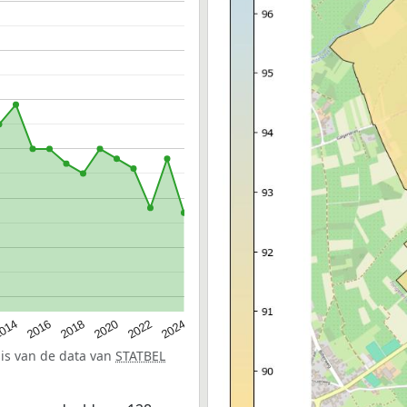
014
2016
2018
2020
2022
2024
sis van de data van
STATBEL