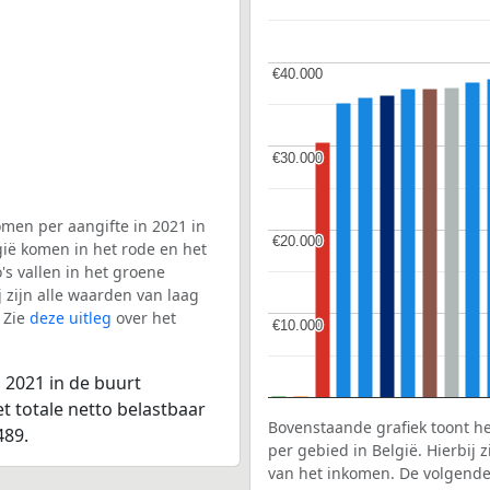
€40.000
€40.000
€30.000
€30.000
men per aangifte in 2021 in
€20.000
€20.000
gië komen in het rode en het
s vallen in het groene
j zijn alle waarden van laag
 Zie
deze uitleg
over het
€10.000
€10.000
 2021 in de buurt
t totale netto belastbaar
Bovenstaande grafiek toont h
489.
per gebied in België. Hierbij
van het inkomen. De volgende