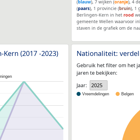
(
blauw
), 7 wijken (
oranje
), 4 
(
paars
), 1 provincie (
bruin
), 1
Berlingen-Kern in het
rood
we
gemeente Wellen waarvoor in
staven in de grafiek om de n
n-Kern (2017 -2023)
Nationaliteit: verd
Gebruik het filter om het j
jaren te bekijken:
oningen
Jaar:
2025
Vreemdelingen
Belgen