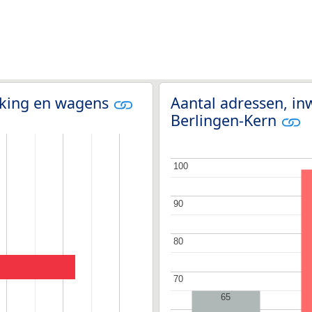
olking en wagens
Aantal adressen, in
Berlingen-Kern
100
100
90
90
80
80
70
70
65