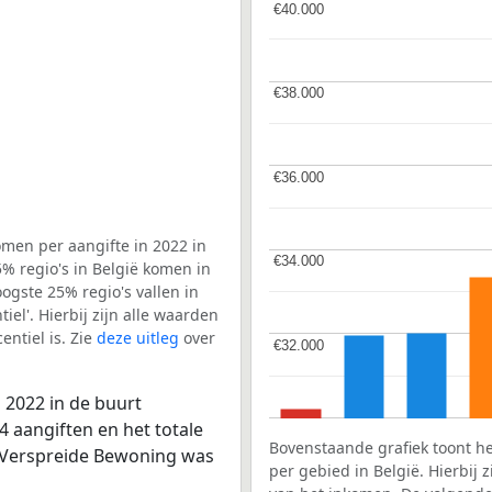
€40.000
€40.000
€38.000
€38.000
€36.000
€36.000
men per aangifte in 2022 in
€34.000
€34.000
 regio's in België komen in
ogste 25% regio's vallen in
el'. Hierbij zijn alle waarden
ntiel is. Zie
deze uitleg
over
€32.000
€32.000
 2022 in de buurt
 aangiften en het totale
Bovenstaande grafiek toont h
m-Verspreide Bewoning was
per gebied in België. Hierbij