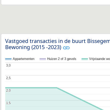
Vastgoed transacties in de buurt Bissege
Bewoning (2015 -2023)
Appartementen
Huizen 2 of 3 gevels
Vrijstaande w
3,0
3,0
2,5
2,5
2,0
2,0
1,5
1,5