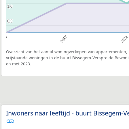
1,0
1,0
0,5
0,5
2022
2017
2015
Overzicht van het aantal woningverkopen van appartementen, h
vrijstaande woningen in de buurt Bissegem-Verspreide Bewonin
en met 2023.
Inwoners naar leeftijd - buurt Bissegem-