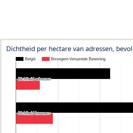
Dichtheid per hectare van adressen, bev
België
Bissegem-Verspreide Bewoning
Dichtheid adressen
Dichtheid adressen
Dichtheid inwoners
Dichtheid inwoners