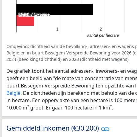
Dichtheid wagens
Dichtheid wagens
1
1
2
2
aantal per hectare
Omgeving: dichtheid van de bevolking-, adressen- en wagens p
België en in buurt Bissegem-Verspreide Bewoning voor 2026 (
2024 (bevolkingsdichtheid) en 2023 (dichtheid met wagens).
De grafiek toont het aantal adressen-, inwoners- en wag
geeft een beeld van "de mate van concentratie van mensel
buurt Bissegem-Verspreide Bewoning ten opzichte van 
België
. De dichtheden zijn berekend met behulp van de 
in hectare. Een oppervlakte van een hectare is 100 meter 
10.000 m² groot. Er gaan 100 hectare in 1 km².
Gemiddeld inkomen (€30.200)