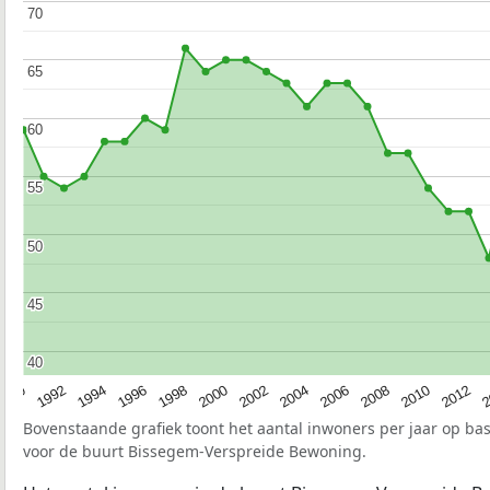
70
70
65
65
60
60
55
55
50
50
45
45
40
40
1990
1992
1994
1996
1998
2000
2002
2004
2006
2008
2010
2012
2
Bovenstaande grafiek toont het aantal inwoners per jaar op ba
voor de buurt Bissegem-Verspreide Bewoning.