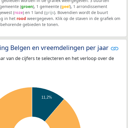
 gebieden worden in de grafiek weergegeven: 3 buurten
lgemeente (
groen
), 1 gemeente (
geel
), 1 arrondissement
 gewest (
roze
) en 1 land (
grijs
). Bovendien wordt de buurt
g in het
rood
weergegeven. Klik op de staven in de grafiek om
jbehorende gebieden te tonen.
eling Belgen en vreemdelingen per jaar
aar van de cijfers te selecteren en het verloop over de
11,2%