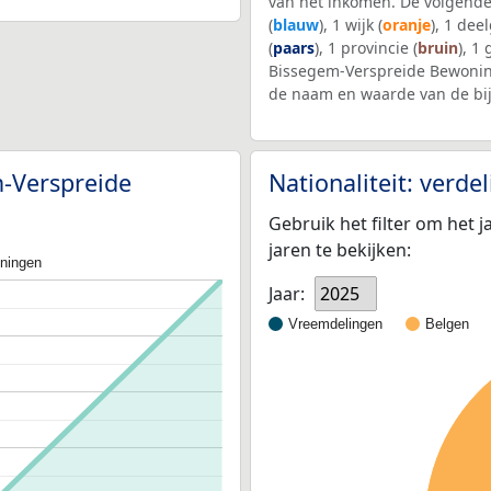
van het inkomen. De volgende
(
blauw
), 1 wijk (
oranje
), 1 dee
(
paars
), 1 provincie (
bruin
), 1
Bissegem-Verspreide Bewonin
de naam en waarde van de bi
m-Verspreide
Nationaliteit: verd
Gebruik het filter om het j
jaren te bekijken:
oningen
Jaar:
2025
Vreemdelingen
Belgen