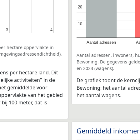
20
20
10
10
3
3
4
4
Aantal adressen
Aa
er hectare oppervlakte in
omgevingsadressendichtheid),
Aantal adressen, inwoners, h
Bewoning. De gegevens gelden
en 2023 (wagens).
ens per hectare land. Dit
ijke activiteiten" in de
De grafiek toont de kernc
het gemiddelde voor
Bewoning: het aantal adre
oppervlakte van het gebied
het aantal wagens.
bij 100 meter, dat is
Gemiddeld inkomen