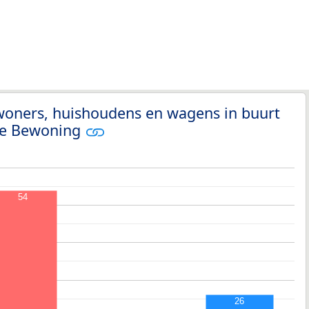
woners, huishoudens en wagens in buurt
de Bewoning
54
26