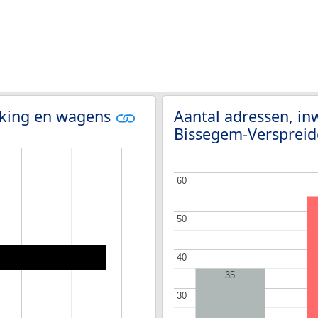
olking en wagens
Aantal adressen, in
Bissegem-Versprei
60
60
50
50
40
40
35
30
30