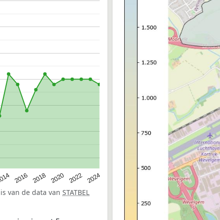
014
2016
2018
2020
2022
2024
sis van de data van
STATBEL